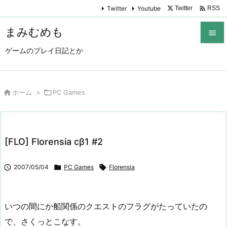

Twitter
Youtube
Twitter
RSS
まみむめも

ゲームのプレイ日記とか

メニュ

サイド

ホーム
>

PC Games

前へ

[FLO] Florensia cβ1 #2
次へ


2007/05/04

PC Games

Florensia
検索
いつの間にか船関係のクエストのフラグがたっていたの
で、さくっとこなす。