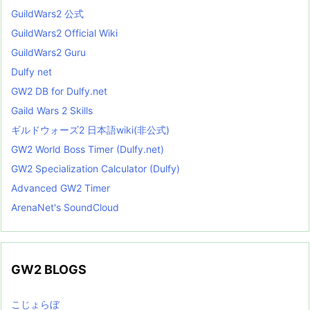
GuildWars2 公式
GuildWars2 Official Wiki
GuildWars2 Guru
Dulfy net
GW2 DB for Dulfy.net
Gaild Wars 2 Skills
ギルドウォーズ2 日本語wiki(非公式)
GW2 World Boss Timer (Dulfy.net)
GW2 Specialization Calculator (Dulfy)
Advanced GW2 Timer
ArenaNet's SoundCloud
GW2 BLOGS
こじょらぼ