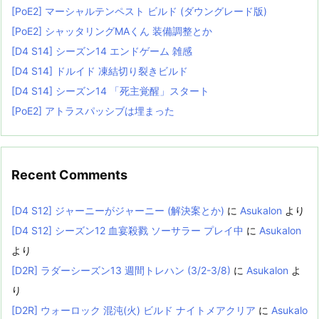
[PoE2] マーシャルテンペスト ビルド (ダウングレード版)
[PoE2] シャッタリングMAくん 装備調整とか
[D4 S14] シーズン14 エンドゲーム 雑感
[D4 S14] ドルイド 凍結切り裂きビルド
[D4 S14] シーズン14 「死主覚醒」スタート
[PoE2] アトラスパッシブは埋まった
Recent Comments
[D4 S12] ジャーニーがジャーニー (解決案とか)
に
Asukalon
より
[D4 S12] シーズン12 血宴殺戮 ソーサラー プレイ中
に
Asukalon
より
[D2R] ラダーシーズン13 週間トレハン (3/2-3/8)
に
Asukalon
よ
り
[D2R] ウォーロック 混沌(火) ビルド ナイトメアクリア
に
Asukalo