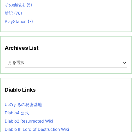
その他端末
(5)
雑記
(76)
PlayStation
(7)
Archives List
A
r
c
h
i
v
Diablo Links
e
s
L
いのまるの秘密基地
i
s
Diablo4 公式
t
Diablo2 Resurrected Wiki
Diablo II: Lord of Destruction Wiki