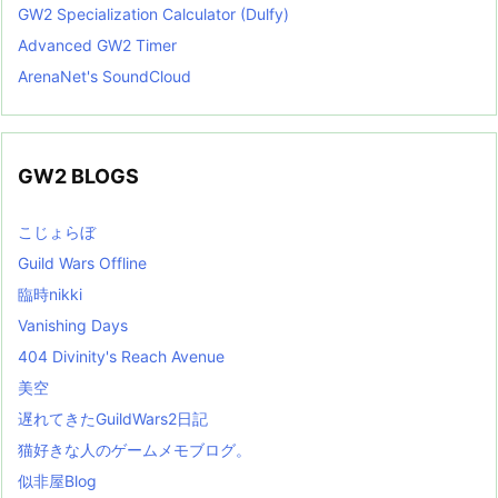
GW2 Specialization Calculator (Dulfy)
Advanced GW2 Timer
ArenaNet's SoundCloud
GW2 BLOGS
こじょらぼ
Guild Wars Offline
臨時nikki
Vanishing Days
404 Divinity's Reach Avenue
美空
遅れてきたGuildWars2日記
猫好きな人のゲームメモブログ。
似非屋Blog