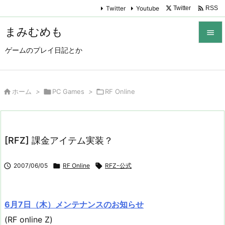

Twitter
Youtube
Twitter
RSS
まみむめも

ゲームのプレイ日記とか

メニュ

サイド

ホーム
>

PC Games
>

RF Online

前へ

[RFZ] 課金アイテム実装？
次へ


2007/06/05

RF Online

RFZ-公式
検索
6月7日（木）メンテナンスのお知らせ
(RF online Z)