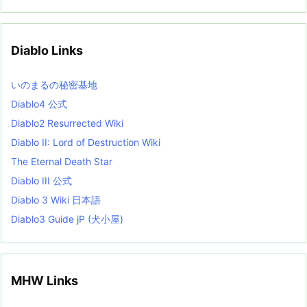
c
h
i
v
Diablo Links
e
s
L
いのまるの秘密基地
i
s
Diablo4 公式
t
Diablo2 Resurrected Wiki
Diablo II: Lord of Destruction Wiki
The Eternal Death Star
Diablo III 公式
Diablo 3 Wiki 日本語
Diablo3 Guide jP (犬小屋)
MHW Links