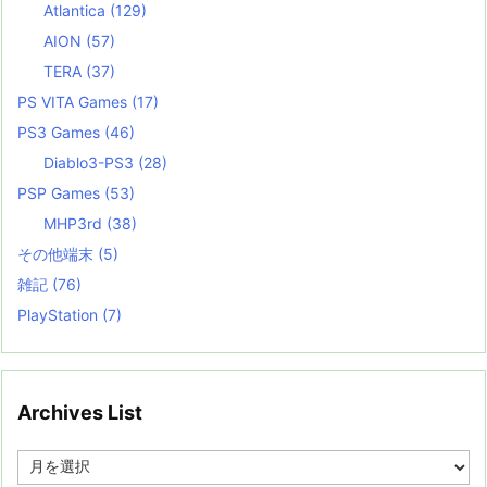
Atlantica
(129)
AION
(57)
TERA
(37)
PS VITA Games
(17)
PS3 Games
(46)
Diablo3-PS3
(28)
PSP Games
(53)
MHP3rd
(38)
その他端末
(5)
雑記
(76)
PlayStation
(7)
Archives List
A
r