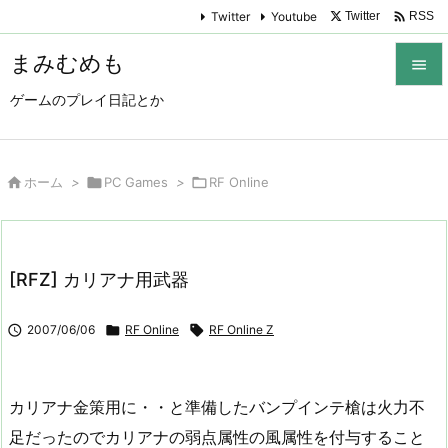

Twitter
Youtube
Twitter
RSS
まみむめも

ゲームのプレイ日記とか

メニュ

サイド

ホーム
>

PC Games
>

RF Online

前へ

[RFZ] カリアナ用武器
次へ


2007/06/06

RF Online

RF Online Z
検索
カリアナ金策用に・・と準備したバンプインテ槍は火力不
足だったのでカリアナの弱点属性の風属性を付与すること