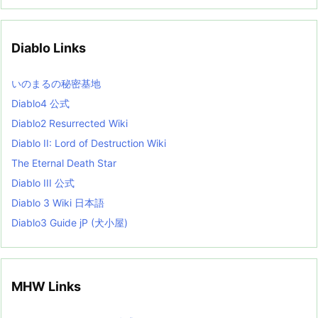
c
h
i
v
Diablo Links
e
s
L
いのまるの秘密基地
i
s
Diablo4 公式
t
Diablo2 Resurrected Wiki
Diablo II: Lord of Destruction Wiki
The Eternal Death Star
Diablo III 公式
Diablo 3 Wiki 日本語
Diablo3 Guide jP (犬小屋)
MHW Links