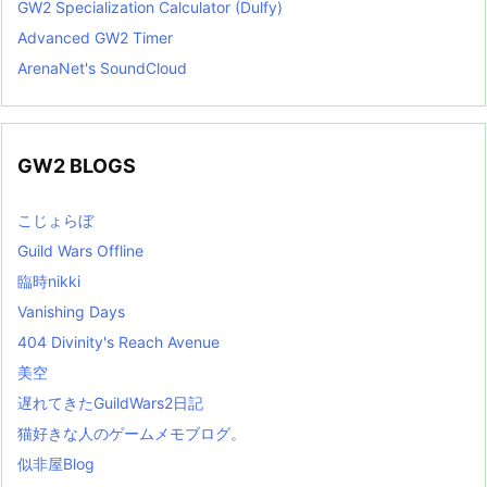
GW2 Specialization Calculator (Dulfy)
Advanced GW2 Timer
ArenaNet's SoundCloud
GW2 BLOGS
こじょらぼ
Guild Wars Offline
臨時nikki
Vanishing Days
404 Divinity's Reach Avenue
美空
遅れてきたGuildWars2日記
猫好きな人のゲームメモブログ。
似非屋Blog