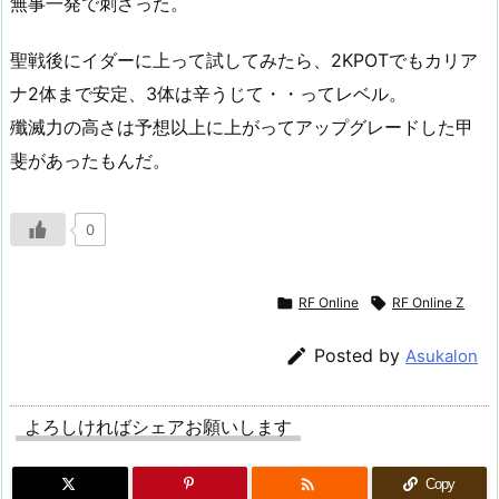
無事一発で刺さった。
聖戦後にイダーに上って試してみたら、2KPOTでもカリア
ナ2体まで安定、3体は辛うじて・・ってレベル。
殲滅力の高さは予想以上に上がってアップグレードした甲
斐があったもんだ。
0

RF Online

RF Online Z

Posted by
Asukalon
よろしければシェアお願いします

Copy