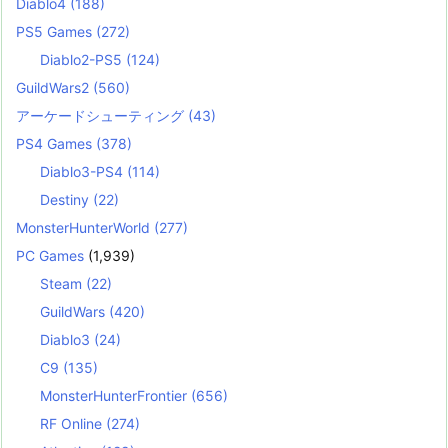
Diablo4
(188)
PS5 Games
(272)
Diablo2-PS5
(124)
GuildWars2
(560)
アーケードシューティング
(43)
PS4 Games
(378)
Diablo3-PS4
(114)
Destiny
(22)
MonsterHunterWorld
(277)
PC Games
(1,939)
Steam
(22)
GuildWars
(420)
Diablo3
(24)
C9
(135)
MonsterHunterFrontier
(656)
RF Online
(274)