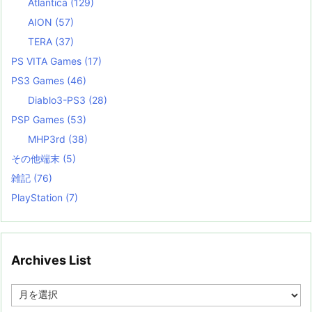
Atlantica
(129)
AION
(57)
TERA
(37)
PS VITA Games
(17)
PS3 Games
(46)
Diablo3-PS3
(28)
PSP Games
(53)
MHP3rd
(38)
その他端末
(5)
雑記
(76)
PlayStation
(7)
Archives List
A
r