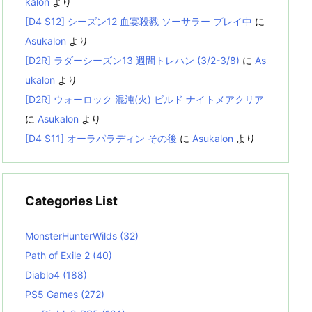
kalon
より
[D4 S12] シーズン12 血宴殺戮 ソーサラー プレイ中
に
Asukalon
より
[D2R] ラダーシーズン13 週間トレハン (3/2-3/8)
に
As
ukalon
より
[D2R] ウォーロック 混沌(火) ビルド ナイトメアクリア
に
Asukalon
より
[D4 S11] オーラパラディン その後
に
Asukalon
より
Categories List
MonsterHunterWilds
(32)
Path of Exile 2
(40)
Diablo4
(188)
PS5 Games
(272)