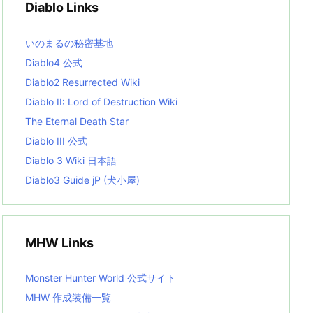
Diablo Links
e
s
L
いのまるの秘密基地
i
s
Diablo4 公式
t
Diablo2 Resurrected Wiki
Diablo II: Lord of Destruction Wiki
The Eternal Death Star
Diablo III 公式
Diablo 3 Wiki 日本語
Diablo3 Guide jP (犬小屋)
MHW Links
Monster Hunter World 公式サイト
MHW 作成装備一覧