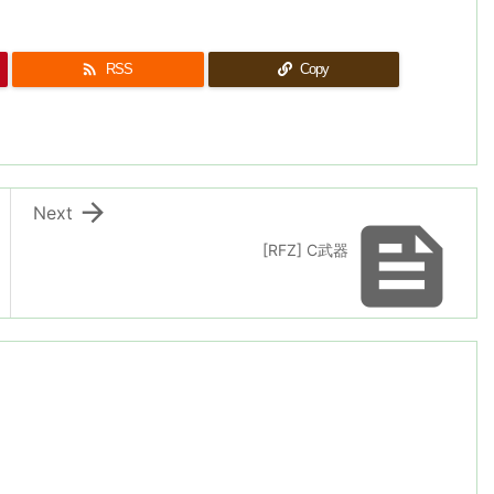

RSS
Copy

Next

[RFZ] C武器