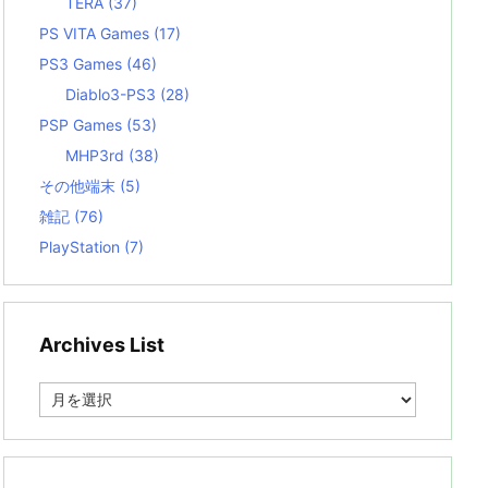
TERA
(37)
PS VITA Games
(17)
PS3 Games
(46)
Diablo3-PS3
(28)
PSP Games
(53)
MHP3rd
(38)
その他端末
(5)
雑記
(76)
PlayStation
(7)
Archives List
A
r
c
h
i
v