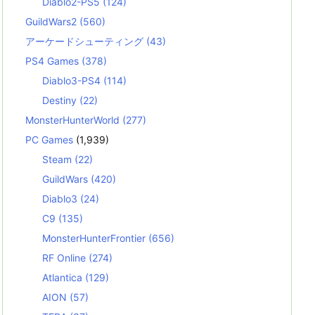
Diablo2-PS5
(124)
GuildWars2
(560)
アーケードシューティング
(43)
PS4 Games
(378)
Diablo3-PS4
(114)
Destiny
(22)
MonsterHunterWorld
(277)
PC Games
(1,939)
Steam
(22)
GuildWars
(420)
Diablo3
(24)
C9
(135)
MonsterHunterFrontier
(656)
RF Online
(274)
Atlantica
(129)
AION
(57)