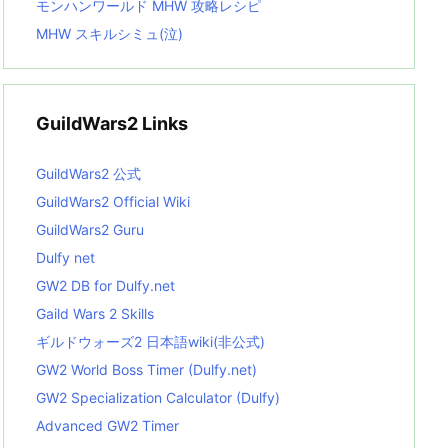
モンハンワールド MHW 攻略レシピ
MHW スキルシミュ(泣)
GuildWars2 Links
GuildWars2 公式
GuildWars2 Official Wiki
GuildWars2 Guru
Dulfy net
GW2 DB for Dulfy.net
Gaild Wars 2 Skills
ギルドウォーズ2 日本語wiki(非公式)
GW2 World Boss Timer (Dulfy.net)
GW2 Specialization Calculator (Dulfy)
Advanced GW2 Timer