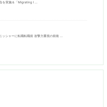
施＆「Migrating I ...
ニッシャーに転職転職前 攻撃力重視の前衛 ...