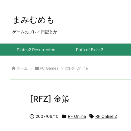
まみむめも
ゲームのプレイ日記とか
Diablo2 Resurrected
Path of Exile 2

ホーム
>

PC Games
>

RF Online
[RFZ] 金策

2007/06/10

RF Online

RF Online Z