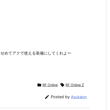
・。せめてアクで使える装備にしてくれよー

RF Online

RF Online Z

Posted by
Asukalon