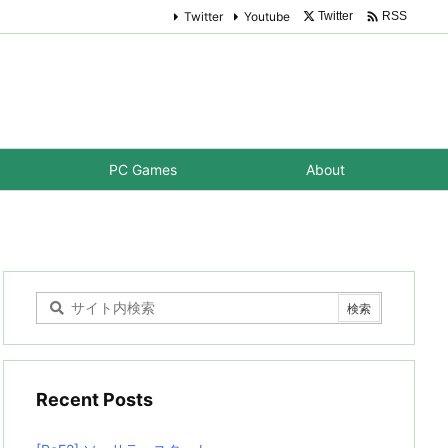

Twitter
Youtube
Twitter
RSS
PC Games
About
Recent Posts