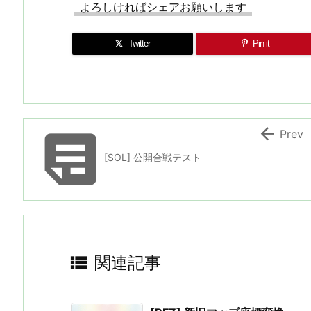
よろしければシェアお願いします
Twitter
Pin it


Prev
[SOL] 公開合戦テスト

関連記事