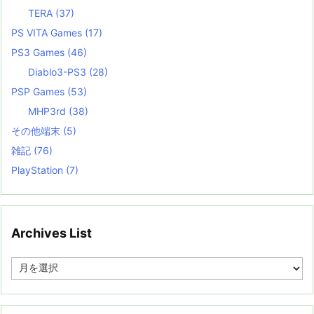
TERA
(37)
PS VITA Games
(17)
PS3 Games
(46)
Diablo3-PS3
(28)
PSP Games
(53)
MHP3rd
(38)
その他端末
(5)
雑記
(76)
PlayStation
(7)
Archives List
A
r
c
h
i