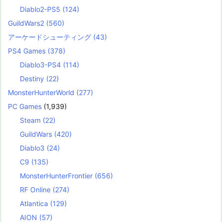
Diablo2-PS5
(124)
GuildWars2
(560)
アーケードシューティング
(43)
PS4 Games
(378)
Diablo3-PS4
(114)
Destiny
(22)
MonsterHunterWorld
(277)
PC Games
(1,939)
Steam
(22)
GuildWars
(420)
Diablo3
(24)
C9
(135)
MonsterHunterFrontier
(656)
RF Online
(274)
Atlantica
(129)
AION
(57)