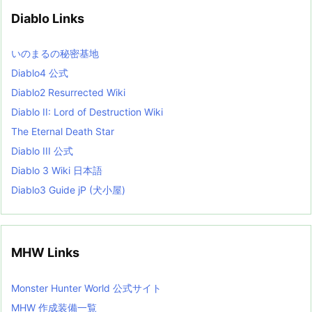
v
Diablo Links
e
s
L
いのまるの秘密基地
i
s
Diablo4 公式
t
Diablo2 Resurrected Wiki
Diablo II: Lord of Destruction Wiki
The Eternal Death Star
Diablo III 公式
Diablo 3 Wiki 日本語
Diablo3 Guide jP (犬小屋)
MHW Links
Monster Hunter World 公式サイト
MHW 作成装備一覧