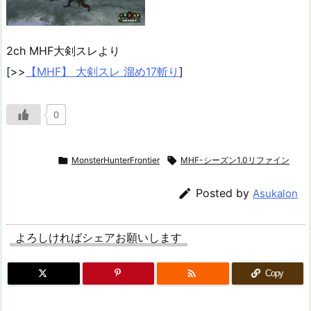
2ch MHF大剣スレより
[>>
【MHF】 大剣スレ 溜め17斬り
]
0

MonsterHunterFrontier

MHF-シーズン1.0リファイン

Posted by
Asukalon
よろしければシェアお願いします

Copy