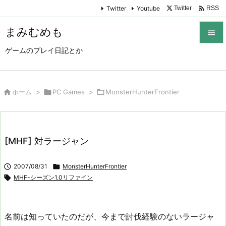

Twitter
Youtube
Twitter
RSS
まみむめも

ゲームのプレイ日記とか

メニュ

サイド

ホーム
>

PC Games
>

MonsterHunterFrontier

前へ

[MHF] 対ラージャン
次へ


2007/08/31

MonsterHunterFrontier
検索

MHF-シーズン1.0リファイン
名前は知っていたのだが、今まで討伐経験のないラージャ