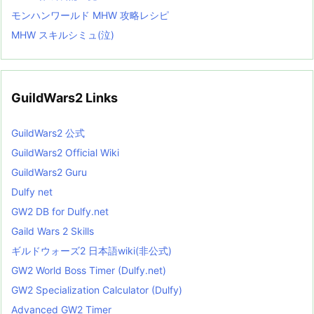
モンハンワールド MHW 攻略レシピ
MHW スキルシミュ(泣)
GuildWars2 Links
GuildWars2 公式
GuildWars2 Official Wiki
GuildWars2 Guru
Dulfy net
GW2 DB for Dulfy.net
Gaild Wars 2 Skills
ギルドウォーズ2 日本語wiki(非公式)
GW2 World Boss Timer (Dulfy.net)
GW2 Specialization Calculator (Dulfy)
Advanced GW2 Timer