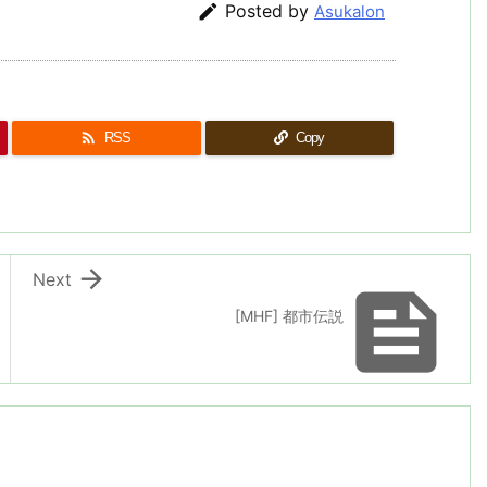

Posted by
Asukalon

RSS
Copy

Next

[MHF] 都市伝説