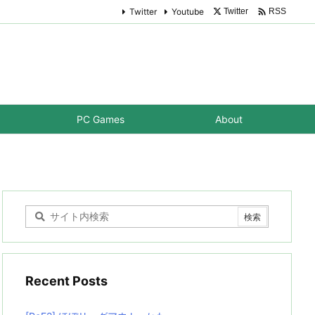

Twitter
Youtube
Twitter
RSS
PC Games
About
Recent Posts