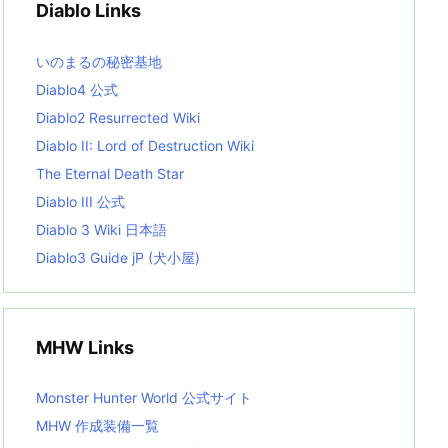
Diablo Links
e
s
L
いのまるの秘密基地
i
s
Diablo4 公式
t
Diablo2 Resurrected Wiki
Diablo II: Lord of Destruction Wiki
The Eternal Death Star
Diablo III 公式
Diablo 3 Wiki 日本語
Diablo3 Guide jP (犬小屋)
MHW Links
Monster Hunter World 公式サイト
MHW 作成装備一覧