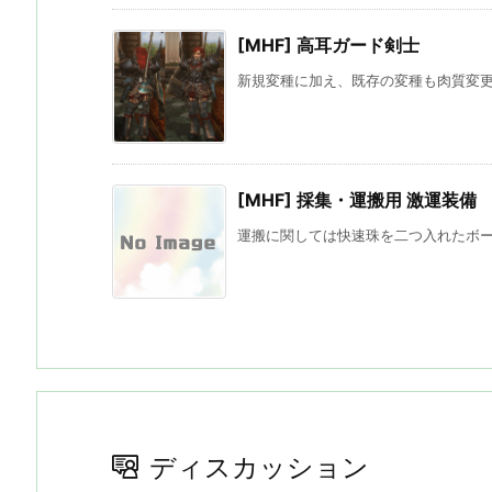
[MHF] 高耳ガード剣士
新規変種に加え、既存の変種も肉質変更と
[MHF] 採集・運搬用 激運装備
運搬に関しては快速珠を二つ入れたボーン
ディスカッション