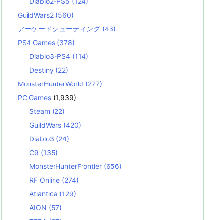
Diablo2-PS5
(124)
GuildWars2
(560)
アーケードシューティング
(43)
PS4 Games
(378)
Diablo3-PS4
(114)
Destiny
(22)
MonsterHunterWorld
(277)
PC Games
(1,939)
Steam
(22)
GuildWars
(420)
Diablo3
(24)
C9
(135)
MonsterHunterFrontier
(656)
RF Online
(274)
Atlantica
(129)
AION
(57)