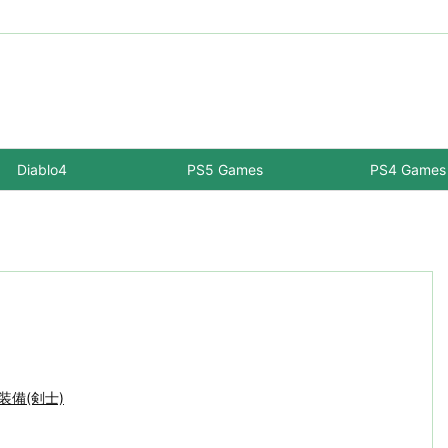
Diablo4
PS5 Games
PS4 Games
-装備(剣士)