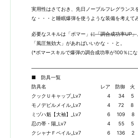
実用性はさておき、先日ノーブルフレグランス
な・・・と睡眠爆弾を使うような装備を考えて
必要なスキルは「ボマー」
に「調合成功率UP」
「風圧無効大」があればいいかな・・と。
(*ボマースキルで爆弾の調合成功率が100％にな
—————————————————————
■ 防具一覧
防具名 レア 防御 火 水 雷
クックＵキャップ_Lv7 4 34 5 3
モノデビルメイル_Lv7 4 72 8 -5
ミヅハ魁【大袖】_Lv7 6 109 8 
忍の帯・陽_Lv7 4 55 5 5
クシャナＦペイル_Lv7 6 136 2 