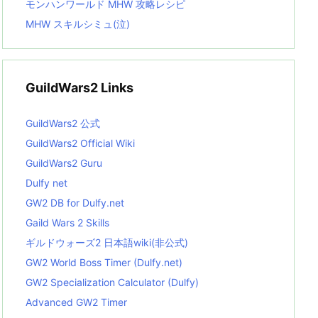
モンハンワールド MHW 攻略レシピ
MHW スキルシミュ(泣)
GuildWars2 Links
GuildWars2 公式
GuildWars2 Official Wiki
GuildWars2 Guru
Dulfy net
GW2 DB for Dulfy.net
Gaild Wars 2 Skills
ギルドウォーズ2 日本語wiki(非公式)
GW2 World Boss Timer (Dulfy.net)
GW2 Specialization Calculator (Dulfy)
Advanced GW2 Timer