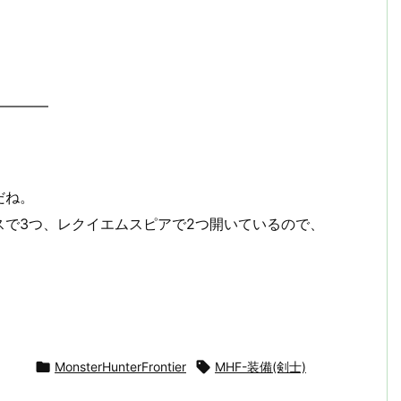
————
だね。
スで3つ、レクイエムスピアで2つ開いているので、

MonsterHunterFrontier

MHF-装備(剣士)