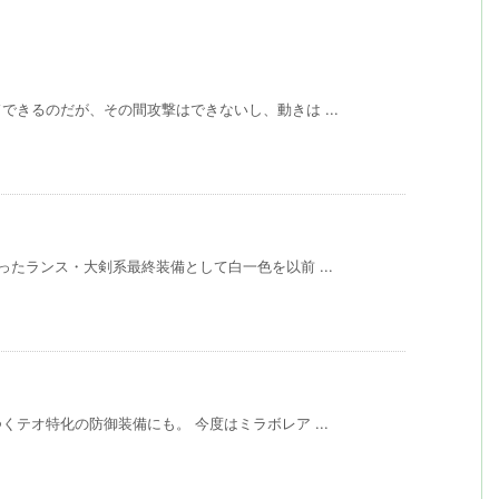
きるのだが、その間攻撃はできないし、動きは ...
たランス・大剣系最終装備として白一色を以前 ...
テオ特化の防御装備にも。 今度はミラボレア ...