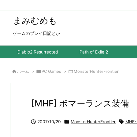
まみむめも
ゲームのプレイ日記とか
Diablo2 Resurrected
Path of Exile 2

ホーム
>

PC Games
>

MonsterHunterFrontier
[MHF] ボマーランス装備

2007/10/29

MonsterHunterFrontier

MHF