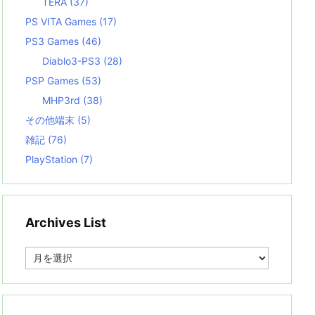
TERA
(37)
PS VITA Games
(17)
PS3 Games
(46)
Diablo3-PS3
(28)
PSP Games
(53)
MHP3rd
(38)
その他端末
(5)
雑記
(76)
PlayStation
(7)
Archives List
A
r
c
h
i
v