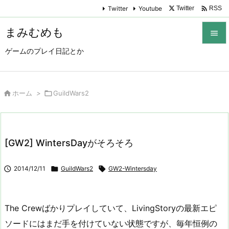

Twitter
Youtube
Twitter
RSS
まみむめも

ゲームのプレイ日記とか

メニュ

サイド

ホーム
>

GuildWars2

前へ

[GW2] WintersDayがそろそろ
次へ


2014/12/11

GuildWars2

GW2-Wintersday
検索
The Crewばかりプレイしていて、LivingStoryの最新エピ
ソードにはまだ手を付けていない状態ですが、毎年恒例の