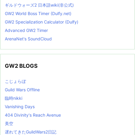
ギルドウォーズ2 日本語wiki(非公式)
GW2 World Boss Timer (Dulfy.net)
GW2 Specialization Calculator (Dulfy)
Advanced GW2 Timer
ArenaNet's SoundCloud
GW2 BLOGS
こじょらぼ
Guild Wars Offline
臨時nikki
Vanishing Days
404 Divinity's Reach Avenue
美空
遅れてきたGuildWars2日記