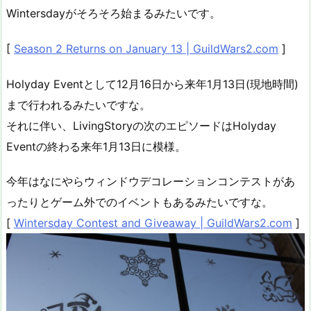
Wintersdayがそろそろ始まるみたいです。
[
Season 2 Returns on January 13 | GuildWars2.com
]
Holyday Eventとして12月16日から来年1月13日(現地時間)
まで行われるみたいですな。
それに伴い、LivingStoryの次のエピソードはHolyday
Eventの終わる来年1月13日に模様。
今年はなにやらウィンドウデコレーションコンテストがあ
ったりとゲーム外でのイベントもあるみたいですな。
[
Wintersday Contest and Giveaway | GuildWars2.com
]