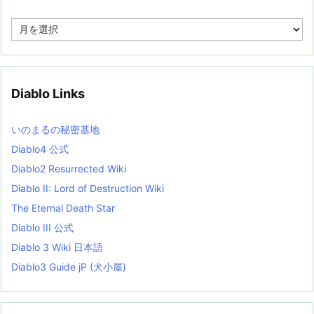
A
r
c
h
i
v
Diablo Links
e
s
L
いのまるの秘密基地
i
s
Diablo4 公式
t
Diablo2 Resurrected Wiki
Diablo II: Lord of Destruction Wiki
The Eternal Death Star
Diablo III 公式
Diablo 3 Wiki 日本語
Diablo3 Guide jP (犬小屋)