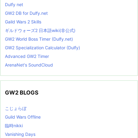
Dulfy net
GW2 DB for Dulfy.net
Gaild Wars 2 Skills
ギルドウォーズ2 日本語wiki(非公式)
GW2 World Boss Timer (Dulfy.net)
GW2 Specialization Calculator (Dulfy)
Advanced GW2 Timer
ArenaNet's SoundCloud
GW2 BLOGS
こじょらぼ
Guild Wars Offline
臨時nikki
Vanishing Days