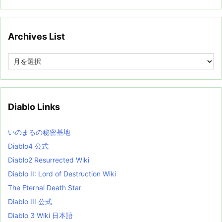
Archives List
A
r
c
h
i
v
Diablo Links
e
s
L
いのまるの秘密基地
i
s
Diablo4 公式
t
Diablo2 Resurrected Wiki
Diablo II: Lord of Destruction Wiki
The Eternal Death Star
Diablo III 公式
Diablo 3 Wiki 日本語