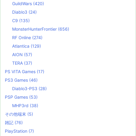
GuildWars
(420)
Diablo3
(24)
C9
(135)
MonsterHunterFrontier
(656)
RF Online
(274)
Atlantica
(129)
AION
(57)
TERA
(37)
PS VITA Games
(17)
PS3 Games
(46)
Diablo3-PS3
(28)
PSP Games
(53)
MHP3rd
(38)
その他端末
(5)
雑記
(76)
PlayStation
(7)