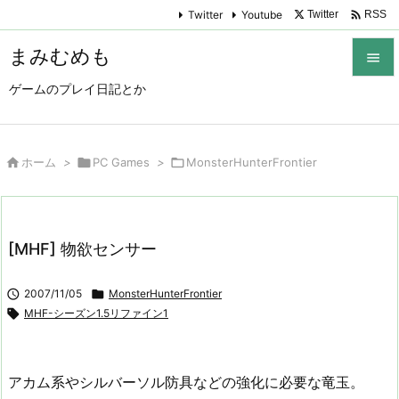

Twitter
Youtube
Twitter
RSS
まみむめも

ゲームのプレイ日記とか

メニュ

サイド

ホーム
>

PC Games
>

MonsterHunterFrontier

前へ

[MHF] 物欲センサー
次へ


2007/11/05

MonsterHunterFrontier
検索

MHF-シーズン1.5リファイン1
アカム系やシルバーソル防具などの強化に必要な竜玉。