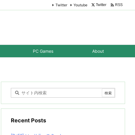

Twitter
Youtube
Twitter
RSS
PC Games
About
Recent Posts