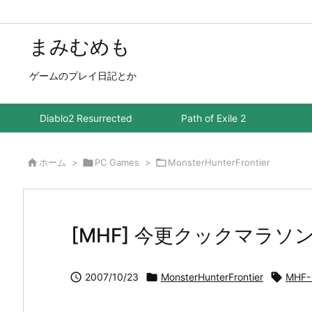
まみむめも
ゲームのプレイ日記とか
Diablo2 Resurrected
Path of Exile 2

ホーム
>

PC Games
>

MonsterHunterFrontier
[MHF] 今更クックマラソ

2007/10/23

MonsterHunterFrontier

MHF