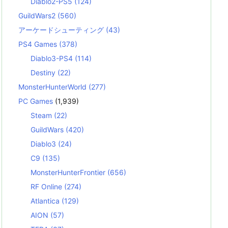
Diablo2-PS5
(124)
GuildWars2
(560)
アーケードシューティング
(43)
PS4 Games
(378)
Diablo3-PS4
(114)
Destiny
(22)
MonsterHunterWorld
(277)
PC Games
(1,939)
Steam
(22)
GuildWars
(420)
Diablo3
(24)
C9
(135)
MonsterHunterFrontier
(656)
RF Online
(274)
Atlantica
(129)
AION
(57)