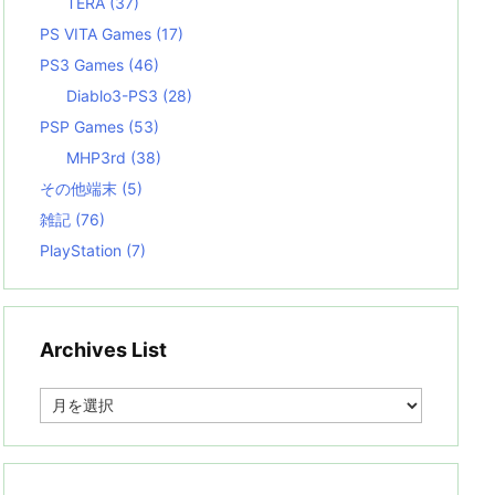
TERA
(37)
PS VITA Games
(17)
PS3 Games
(46)
Diablo3-PS3
(28)
PSP Games
(53)
MHP3rd
(38)
その他端末
(5)
雑記
(76)
PlayStation
(7)
Archives List
A
r
c
h
i
v