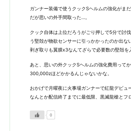
ガンナー装備で使うクックSヘルムの強化がま
だが思いの外手間取った…。
クック自体は上位だろうがごり押しで5分で討
う堅殻が物欲センサーに引っかかったのか出な
剥ぎ取りも翼膜x3なんてざらで必要数の堅殻を
あと、思いの外クックSヘルムの強化費用って
300,000zほどかかるんじゃないかな。
おかげで月曜夜に火事場ガンナーで紅龍デビュ
なんとか配信終了までに最低限、黒滅龍槍とフ
0