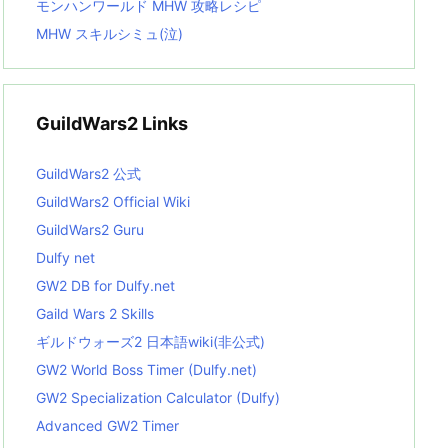
モンハンワールド MHW 攻略レシピ
MHW スキルシミュ(泣)
GuildWars2 Links
GuildWars2 公式
GuildWars2 Official Wiki
GuildWars2 Guru
Dulfy net
GW2 DB for Dulfy.net
Gaild Wars 2 Skills
ギルドウォーズ2 日本語wiki(非公式)
GW2 World Boss Timer (Dulfy.net)
GW2 Specialization Calculator (Dulfy)
Advanced GW2 Timer