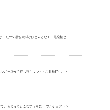
かったので黒龍素材がほとんどなく、黒龍槍と ...
ガを気分で持ち替えつつトトス亜種狩り。 す ...
、ちまちまとこなすうちに 「ブルジョアハン ...