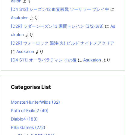
kalon
より
[D4 S12] シーズン12 血宴殺戮 ソーサラー プレイ中
に
Asukalon
より
[D2R] ラダーシーズン13 週間トレハン (3/2-3/8)
に
As
ukalon
より
[D2R] ウォーロック 混沌(火) ビルド ナイトメアクリア
に
Asukalon
より
[D4 S11] オーラパラディン その後
に
Asukalon
より
Categories List
MonsterHunterWilds
(32)
Path of Exile 2
(40)
Diablo4
(188)
PS5 Games
(272)