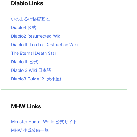
Diablo Links
e
s
L
いのまるの秘密基地
i
s
Diablo4 公式
t
Diablo2 Resurrected Wiki
Diablo II: Lord of Destruction Wiki
The Eternal Death Star
Diablo III 公式
Diablo 3 Wiki 日本語
Diablo3 Guide jP (犬小屋)
MHW Links
Monster Hunter World 公式サイト
MHW 作成装備一覧