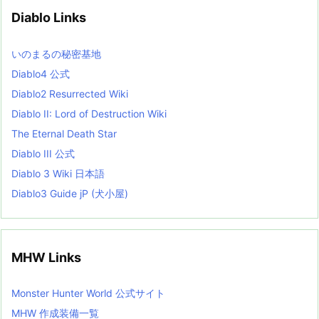
v
Diablo Links
e
s
L
いのまるの秘密基地
i
s
Diablo4 公式
t
Diablo2 Resurrected Wiki
Diablo II: Lord of Destruction Wiki
The Eternal Death Star
Diablo III 公式
Diablo 3 Wiki 日本語
Diablo3 Guide jP (犬小屋)
MHW Links
Monster Hunter World 公式サイト
MHW 作成装備一覧