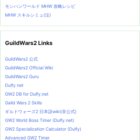
モンハンワールド MHW 攻略レシピ
MHW スキルシミュ(泣)
GuildWars2 Links
GuildWars2 公式
GuildWars2 Official Wiki
GuildWars2 Guru
Dulfy net
GW2 DB for Dulfy.net
Gaild Wars 2 Skills
ギルドウォーズ2 日本語wiki(非公式)
GW2 World Boss Timer (Dulfy.net)
GW2 Specialization Calculator (Dulfy)
Advanced GW2 Timer