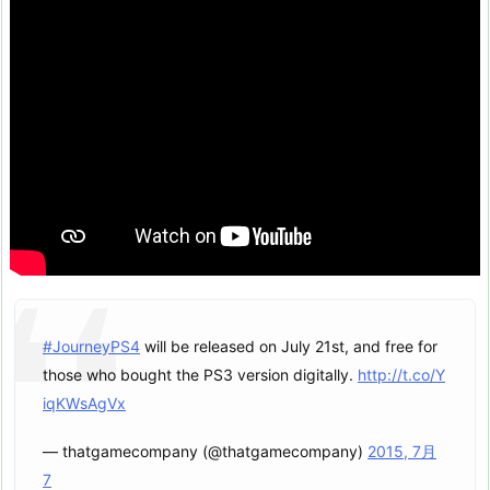
#JourneyPS4
will be released on July 21st, and free for
those who bought the PS3 version digitally.
http://t.co/Y
iqKWsAgVx
— thatgamecompany (@thatgamecompany)
2015, 7月
7