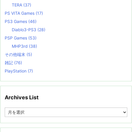
TERA
(37)
PS VITA Games
(17)
PS3 Games
(46)
Diablo3-PS3
(28)
PSP Games
(53)
MHP3rd
(38)
その他端末
(5)
雑記
(76)
PlayStation
(7)
Archives List
A
r
c
h
i