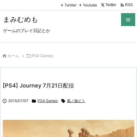

Twitter
Youtube
Twitter
RSS
まみむめも

ゲームのプレイ日記とか

メニュ

サイド

ホーム
>

PS4 Games

前へ

[PS4] Journey 7月21日配信
次へ


2015/07/07

PS4 Games

風ノ旅ビト
検索