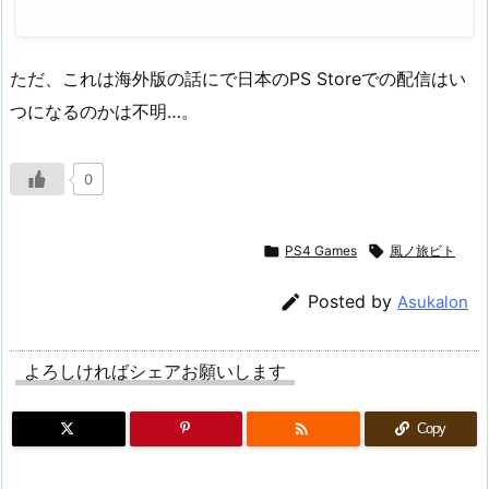
ただ、これは海外版の話にで日本のPS Storeでの配信はい
つになるのかは不明…。
0

PS4 Games

風ノ旅ビト

Posted by
Asukalon
よろしければシェアお願いします

Copy