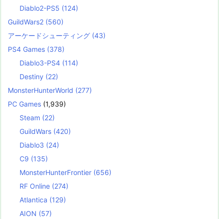
Diablo2-PS5
(124)
GuildWars2
(560)
アーケードシューティング
(43)
PS4 Games
(378)
Diablo3-PS4
(114)
Destiny
(22)
MonsterHunterWorld
(277)
PC Games
(1,939)
Steam
(22)
GuildWars
(420)
Diablo3
(24)
C9
(135)
MonsterHunterFrontier
(656)
RF Online
(274)
Atlantica
(129)
AION
(57)