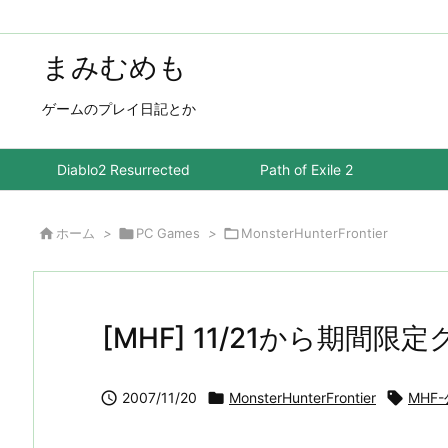
まみむめも
ゲームのプレイ日記とか
Diablo2 Resurrected
Path of Exile 2

ホーム
>

PC Games
>

MonsterHunterFrontier
[MHF] 11/21から期間

2007/11/20

MonsterHunterFrontier

MHF