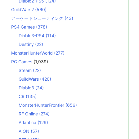
Diablo2-PS5
(124)
GuildWars2
(560)
アーケードシューティング
(43)
PS4 Games
(378)
Diablo3-PS4
(114)
Destiny
(22)
MonsterHunterWorld
(277)
PC Games
(1,939)
Steam
(22)
GuildWars
(420)
Diablo3
(24)
C9
(135)
MonsterHunterFrontier
(656)
RF Online
(274)
Atlantica
(129)
AION
(57)