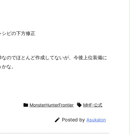
レシピの下方修正
妙なのでほとんど作成してないが、今後上位装備に
うかな。

MonsterHunterFrontier

MHF-公式

Posted by
Asukalon