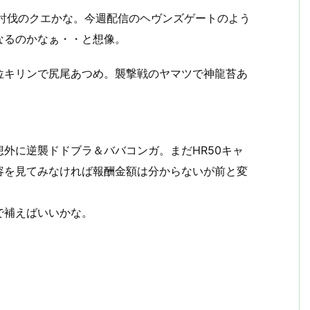
匹討伐のクエかな。今週配信のヘヴンズゲートのよう
なるのかなぁ・・と想像。
位キリンで尻尾あつめ。襲撃戦のヤマツで神龍苔あ
外に逆襲ドドブラ＆ババコンガ。まだHR50キャ
容を見てみなければ報酬金額は分からないが前と変
で補えばいいかな。