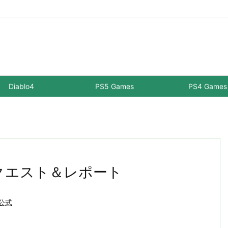
Diablo4
PS5 Games
PS4 Games
限定クエスト＆レポート
-公式