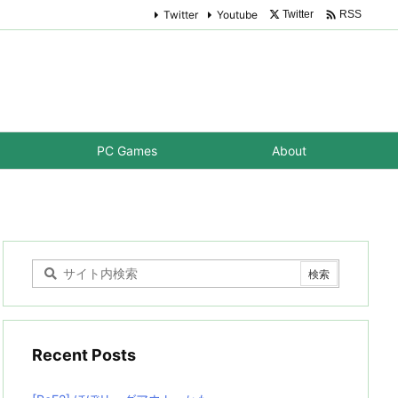

Twitter
Youtube
Twitter
RSS
PC Games
About
Recent Posts