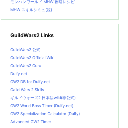
モンハンワールド MHW 攻略レシピ
MHW スキルシミュ(泣)
GuildWars2 Links
GuildWars2 公式
GuildWars2 Official Wiki
GuildWars2 Guru
Dulfy net
GW2 DB for Dulfy.net
Gaild Wars 2 Skills
ギルドウォーズ2 日本語wiki(非公式)
GW2 World Boss Timer (Dulfy.net)
GW2 Specialization Calculator (Dulfy)
Advanced GW2 Timer