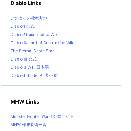
Diablo Links
e
s
L
いのまるの秘密基地
i
s
Diablo4 公式
t
Diablo2 Resurrected Wiki
Diablo II: Lord of Destruction Wiki
The Eternal Death Star
Diablo III 公式
Diablo 3 Wiki 日本語
Diablo3 Guide jP (犬小屋)
MHW Links
Monster Hunter World 公式サイト
MHW 作成装備一覧