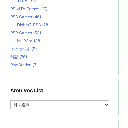
TERA
(37)
PS VITA Games
(17)
PS3 Games
(46)
Diablo3-PS3
(28)
PSP Games
(53)
MHP3rd
(38)
その他端末
(5)
雑記
(76)
PlayStation
(7)
Archives List
A
r
c
h
i
v