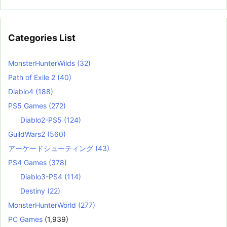
Categories List
MonsterHunterWilds
(32)
Path of Exile 2
(40)
Diablo4
(188)
PS5 Games
(272)
Diablo2-PS5
(124)
GuildWars2
(560)
アーケードシューティング
(43)
PS4 Games
(378)
Diablo3-PS4
(114)
Destiny
(22)
MonsterHunterWorld
(277)
PC Games
(1,939)