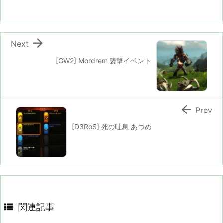

Next
[GW2] Mordrem 襲撃イベント

Prev
[D3RoS] 死の吐息 あつめ

関連記事