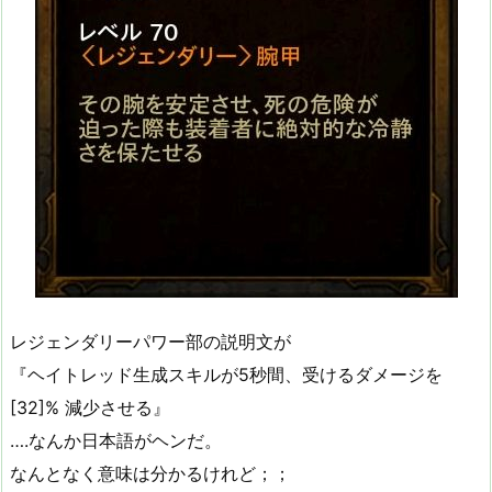
レジェンダリーパワー部の説明文が
『ヘイトレッド生成スキルが5秒間、受けるダメージを
[32]% 減少させる』
….なんか日本語がヘンだ。
なんとなく意味は分かるけれど；；