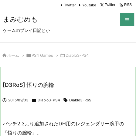

Twitter
Youtube
Twitter
RSS
まみむめも

ゲームのプレイ日記とか

メニュ

サイド

ホーム
>

PS4 Games
>

Diablo3-PS4

前へ

[D3RoS] 悟りの腕輪
次へ


2015/09/03

Diablo3-PS4

Diablo3-RoS
検索
パッチ2.3より追加されたDH用のレジェンダリー腕甲の
「悟りの腕輪」。