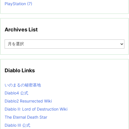
PlayStation
(7)
Archives List
A
r
c
h
i
v
Diablo Links
e
s
L
いのまるの秘密基地
i
s
Diablo4 公式
t
Diablo2 Resurrected Wiki
Diablo II: Lord of Destruction Wiki
The Eternal Death Star
Diablo III 公式