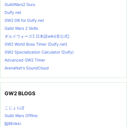
GuildWars2 Guru
Dulfy net
GW2 DB for Dulfy.net
Gaild Wars 2 Skills
ギルドウォーズ2 日本語wiki(非公式)
GW2 World Boss Timer (Dulfy.net)
GW2 Specialization Calculator (Dulfy)
Advanced GW2 Timer
ArenaNet's SoundCloud
GW2 BLOGS
こじょらぼ
Guild Wars Offline
臨時nikki