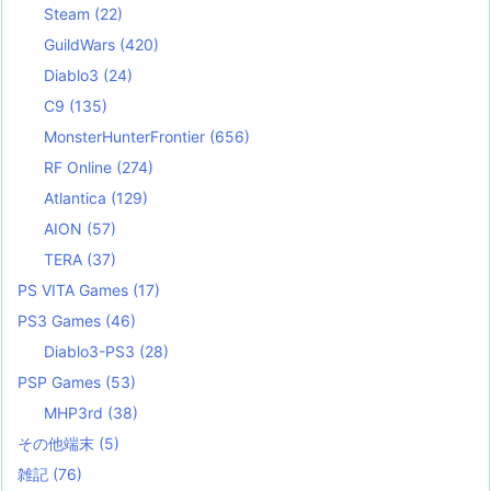
Steam
(22)
GuildWars
(420)
Diablo3
(24)
C9
(135)
MonsterHunterFrontier
(656)
RF Online
(274)
Atlantica
(129)
AION
(57)
TERA
(37)
PS VITA Games
(17)
PS3 Games
(46)
Diablo3-PS3
(28)
PSP Games
(53)
MHP3rd
(38)
その他端末
(5)
雑記
(76)