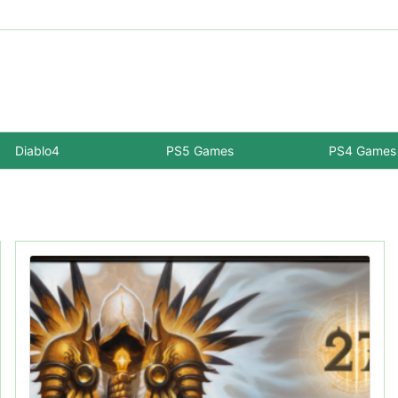
Diablo4
PS5 Games
PS4 Games