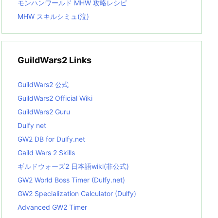
モンハンワールド MHW 攻略レシピ
MHW スキルシミュ(泣)
GuildWars2 Links
GuildWars2 公式
GuildWars2 Official Wiki
GuildWars2 Guru
Dulfy net
GW2 DB for Dulfy.net
Gaild Wars 2 Skills
ギルドウォーズ2 日本語wiki(非公式)
GW2 World Boss Timer (Dulfy.net)
GW2 Specialization Calculator (Dulfy)
Advanced GW2 Timer