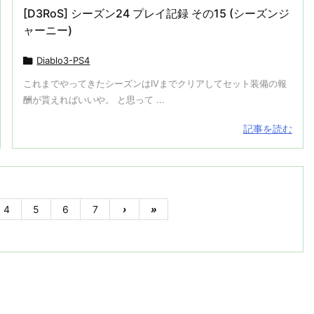
[D3RoS] シーズン24 プレイ記録 その15 (シーズンジ
ャーニー)

Diablo3-PS4
これまでやってきたシーズンはIVまでクリアしてセット装備の報
酬が貰えればいいや。 と思って ...
記事を読む
4
5
6
7
›
»