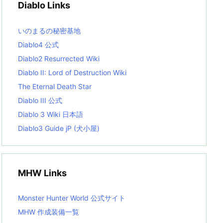
Diablo Links
e
s
L
いのまるの秘密基地
i
s
Diablo4 公式
t
Diablo2 Resurrected Wiki
Diablo II: Lord of Destruction Wiki
The Eternal Death Star
Diablo III 公式
Diablo 3 Wiki 日本語
Diablo3 Guide jP (犬小屋)
MHW Links
Monster Hunter World 公式サイト
MHW 作成装備一覧