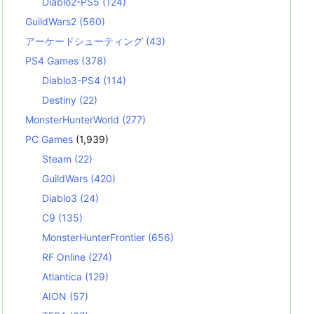
Diablo2-PS5
(124)
GuildWars2
(560)
アーケードシューティング
(43)
PS4 Games
(378)
Diablo3-PS4
(114)
Destiny
(22)
MonsterHunterWorld
(277)
PC Games
(1,939)
Steam
(22)
GuildWars
(420)
Diablo3
(24)
C9
(135)
MonsterHunterFrontier
(656)
RF Online
(274)
Atlantica
(129)
AION
(57)