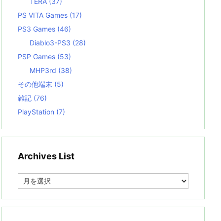
TERA
(37)
PS VITA Games
(17)
PS3 Games
(46)
Diablo3-PS3
(28)
PSP Games
(53)
MHP3rd
(38)
その他端末
(5)
雑記
(76)
PlayStation
(7)
Archives List
A
r
c
h
i
v