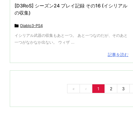
[D3RoS] シーズン24 プレイ記録 その16 (イシリアル
の収集)

Diablo3-PS4
イシリアル武器の収集もあと一つ。 あと一つなのだが、そのあと
一つがなかなか出ない。 ウィザ ...
記事を読む
«
‹
1
2
3