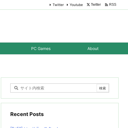

Twitter
Youtube
Twitter
RSS
PC Games
About
Recent Posts