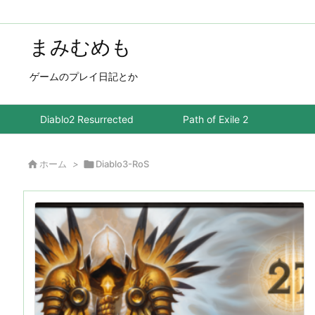
まみむめも
ゲームのプレイ日記とか
Diablo2 Resurrected
Path of Exile 2

ホーム
>

Diablo3-RoS