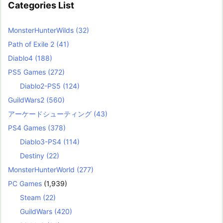
Categories List
MonsterHunterWilds
(32)
Path of Exile 2
(41)
Diablo4
(188)
PS5 Games
(272)
Diablo2-PS5
(124)
GuildWars2
(560)
アーケードシューティング
(43)
PS4 Games
(378)
Diablo3-PS4
(114)
Destiny
(22)
MonsterHunterWorld
(277)
PC Games
(1,939)
Steam
(22)
GuildWars
(420)