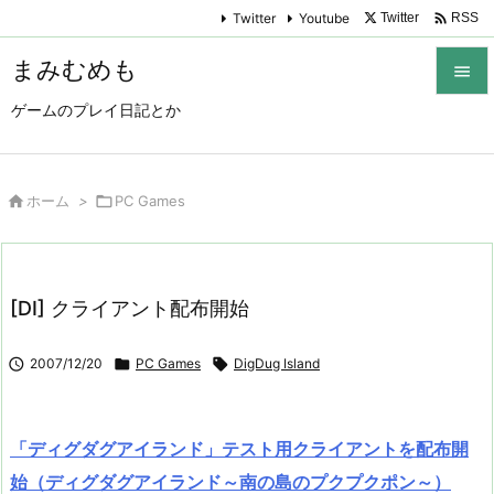

Twitter
Youtube
Twitter
RSS
まみむめも

ゲームのプレイ日記とか

メニュ

サイド

ホーム
>

PC Games

前へ

[DI] クライアント配布開始
次へ


2007/12/20

PC Games

DigDug Island
検索
「ディグダグアイランド」テスト用クライアントを配布開
始（ディグダグアイランド～南の島のプクプクポン～）