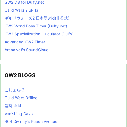
GW2 DB for Dulfy.net
Gaild Wars 2 Skills
ギルドウォーズ2 日本語wiki(非公式)
GW2 World Boss Timer (Dulfy.net)
GW2 Specialization Calculator (Dulfy)
Advanced GW2 Timer
ArenaNet's SoundCloud
GW2 BLOGS
こじょらぼ
Guild Wars Offline
臨時nikki
Vanishing Days
404 Divinity's Reach Avenue