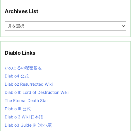
Archives List
A
r
c
h
i
v
Diablo Links
e
s
L
いのまるの秘密基地
i
s
Diablo4 公式
t
Diablo2 Resurrected Wiki
Diablo II: Lord of Destruction Wiki
The Eternal Death Star
Diablo III 公式
Diablo 3 Wiki 日本語
Diablo3 Guide jP (犬小屋)