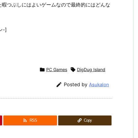
た暇つぶしにはよいゲームなので最終的にはどんな
-]

PC Games

DigDug Island

Posted by
Asukalon

RSS
Copy