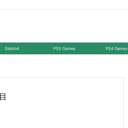
Diablo4
PS5 Games
PS4 Games
日目