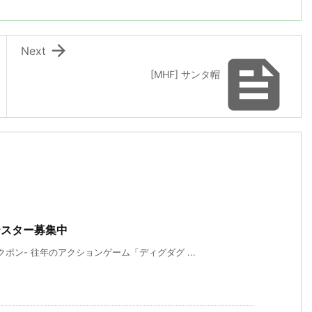

Next

[MHF] サンタ帽
βテスター募集中
ポン- 往年のアクションゲーム「ディグダグ ...