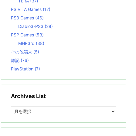
TERA
(37)
PS VITA Games
(17)
PS3 Games
(46)
Diablo3-PS3
(28)
PSP Games
(53)
MHP3rd
(38)
その他端末
(5)
雑記
(76)
PlayStation
(7)
Archives List
A
r
c
h
i
v