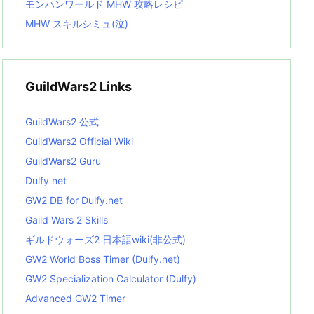
モンハンワールド MHW 攻略レシピ
MHW スキルシミュ(泣)
GuildWars2 Links
GuildWars2 公式
GuildWars2 Official Wiki
GuildWars2 Guru
Dulfy net
GW2 DB for Dulfy.net
Gaild Wars 2 Skills
ギルドウォーズ2 日本語wiki(非公式)
GW2 World Boss Timer (Dulfy.net)
GW2 Specialization Calculator (Dulfy)
Advanced GW2 Timer