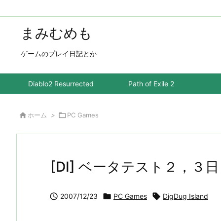
まみむめも
ゲームのプレイ日記とか
Diablo2 Resurrected
Path of Exile 2

ホーム
>

PC Games
[DI] ベータテスト２，３

2007/12/23

PC Games

DigDug Island