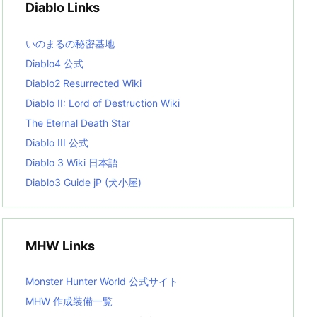
Diablo Links
e
s
L
いのまるの秘密基地
i
s
Diablo4 公式
t
Diablo2 Resurrected Wiki
Diablo II: Lord of Destruction Wiki
The Eternal Death Star
Diablo III 公式
Diablo 3 Wiki 日本語
Diablo3 Guide jP (犬小屋)
MHW Links
Monster Hunter World 公式サイト
MHW 作成装備一覧