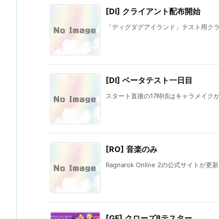
[DI] クライアント配布開始
「ディグダグアイランド」テスト用クライ
[DI] ベータテスト一日目
スタート直後の17時頃はキャラメイクが
[RO] 音楽のみ
Ragnarok Online 2の公式サイト
[GF] クローズβテスター