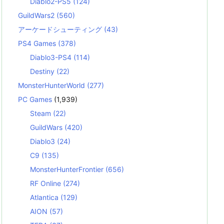
Diablo2-PS5
(124)
GuildWars2
(560)
アーケードシューティング
(43)
PS4 Games
(378)
Diablo3-PS4
(114)
Destiny
(22)
MonsterHunterWorld
(277)
PC Games
(1,939)
Steam
(22)
GuildWars
(420)
Diablo3
(24)
C9
(135)
MonsterHunterFrontier
(656)
RF Online
(274)
Atlantica
(129)
AION
(57)