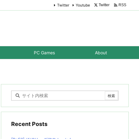

Twitter
Youtube
Twitter
RSS
PC Games
About
Recent Posts