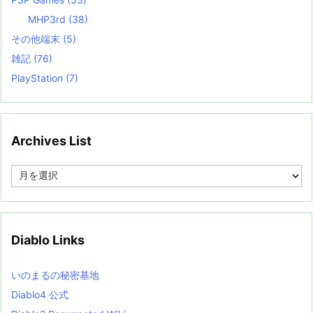
MHP3rd
(38)
その他端末
(5)
雑記
(76)
PlayStation
(7)
Archives List
A
r
c
h
i
v
Diablo Links
e
s
L
いのまるの秘密基地
i
s
Diablo4 公式
t