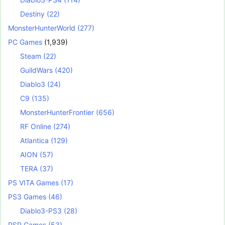
Destiny
(22)
MonsterHunterWorld
(277)
PC Games
(1,939)
Steam
(22)
GuildWars
(420)
Diablo3
(24)
C9
(135)
MonsterHunterFrontier
(656)
RF Online
(274)
Atlantica
(129)
AION
(57)
TERA
(37)
PS VITA Games
(17)
PS3 Games
(46)
Diablo3-PS3
(28)
PSP Games
(53)