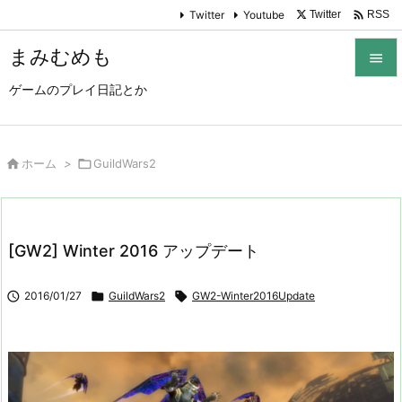

Twitter
Youtube
Twitter
RSS
まみむめも

ゲームのプレイ日記とか

メニュ

サイド

ホーム
>

GuildWars2

前へ

[GW2] Winter 2016 アップデート
次へ


2016/01/27

GuildWars2

GW2-Winter2016Update
検索