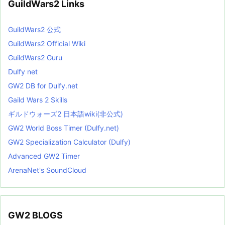
GuildWars2 Links
GuildWars2 公式
GuildWars2 Official Wiki
GuildWars2 Guru
Dulfy net
GW2 DB for Dulfy.net
Gaild Wars 2 Skills
ギルドウォーズ2 日本語wiki(非公式)
GW2 World Boss Timer (Dulfy.net)
GW2 Specialization Calculator (Dulfy)
Advanced GW2 Timer
ArenaNet's SoundCloud
GW2 BLOGS