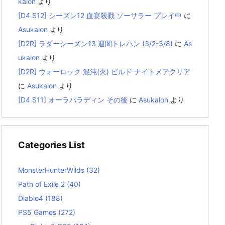
kalon
より
[D4 S12] シーズン12 血宴殺戮 ソーサラー プレイ中
に
Asukalon
より
[D2R] ラダーシーズン13 週間トレハン (3/2-3/8)
に
As
ukalon
より
[D2R] ウォーロック 混沌(火) ビルド ナイトメアクリア
に
Asukalon
より
[D4 S11] オーラパラディン その後
に
Asukalon
より
Categories List
MonsterHunterWilds
(32)
Path of Exile 2
(40)
Diablo4
(188)
PS5 Games
(272)