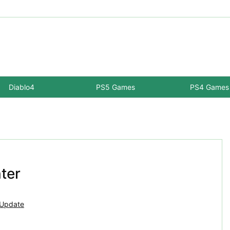
Diablo4
PS5 Games
PS4 Games
ter
Update