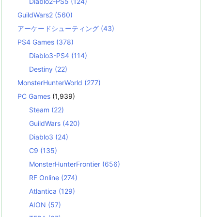
Diablo2-PS5
(124)
GuildWars2
(560)
アーケードシューティング
(43)
PS4 Games
(378)
Diablo3-PS4
(114)
Destiny
(22)
MonsterHunterWorld
(277)
PC Games
(1,939)
Steam
(22)
GuildWars
(420)
Diablo3
(24)
C9
(135)
MonsterHunterFrontier
(656)
RF Online
(274)
Atlantica
(129)
AION
(57)