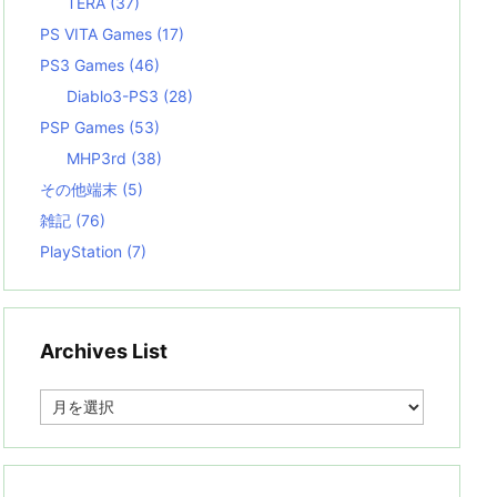
TERA
(37)
PS VITA Games
(17)
PS3 Games
(46)
Diablo3-PS3
(28)
PSP Games
(53)
MHP3rd
(38)
その他端末
(5)
雑記
(76)
PlayStation
(7)
Archives List
A
r
c
h
i
v