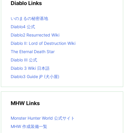
Diablo Links
e
s
L
いのまるの秘密基地
i
s
Diablo4 公式
t
Diablo2 Resurrected Wiki
Diablo II: Lord of Destruction Wiki
The Eternal Death Star
Diablo III 公式
Diablo 3 Wiki 日本語
Diablo3 Guide jP (犬小屋)
MHW Links
Monster Hunter World 公式サイト
MHW 作成装備一覧