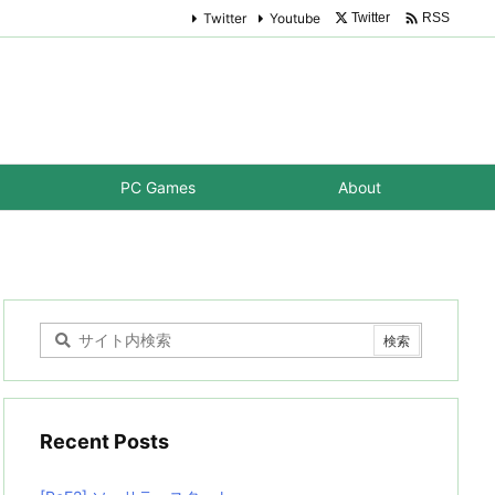

Twitter
Youtube
Twitter
RSS
PC Games
About
Recent Posts