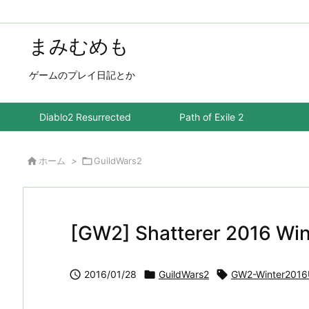
まみむめも
ゲームのプレイ日記とか
Diablo2 Resurrected
Path of Exile 2

ホーム
>

GuildWars2
[GW2] Shatterer 2016 Win

2016/01/28

GuildWars2

GW2-Winter2016