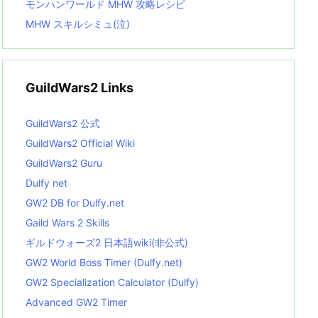
モンハンワールド MHW 攻略レシピ
MHW スキルシミュ(泣)
GuildWars2 Links
GuildWars2 公式
GuildWars2 Official Wiki
GuildWars2 Guru
Dulfy net
GW2 DB for Dulfy.net
Gaild Wars 2 Skills
ギルドウォーズ2 日本語wiki(非公式)
GW2 World Boss Timer (Dulfy.net)
GW2 Specialization Calculator (Dulfy)
Advanced GW2 Timer