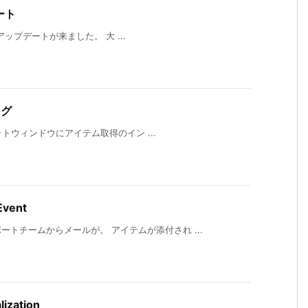
デート
 のアップデートが来ました。 大 ...
ログ
ャットウィンドウにアイテム取得のイン ...
Event
トチームからメールが。 アイテムが添付され ...
lization