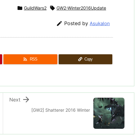

GuildWars2

GW2-Winter2016Update

Posted by
Asukalon

RSS
Copy

Next
[GW2] Shatterer 2016 Winter