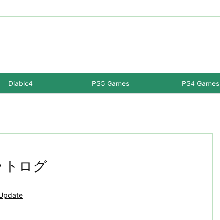
Diablo4
PS5 Games
PS4 Games
ットログ
Update