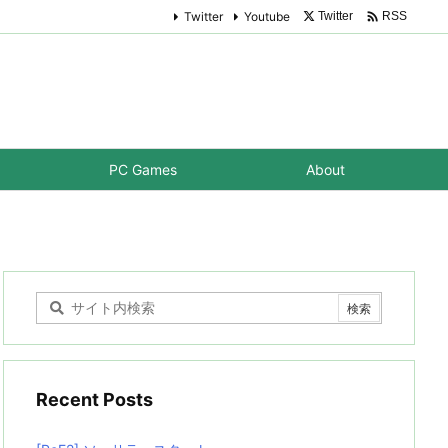

Twitter
Youtube
Twitter
RSS
PC Games
About
Recent Posts