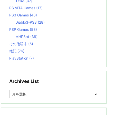
TERA
(37)
PS VITA Games
(17)
PS3 Games
(46)
Diablo3-PS3
(28)
PSP Games
(53)
MHP3rd
(38)
その他端末
(5)
雑記
(76)
PlayStation
(7)
Archives List
A
r
c
h
i
v