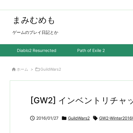
まみむめも
ゲームのプレイ日記とか
Diablo2 Resurrected
Path of Exile 2

ホーム
>

GuildWars2
[GW2] インベントリチャ

2016/01/27

GuildWars2

GW2-Winter2016