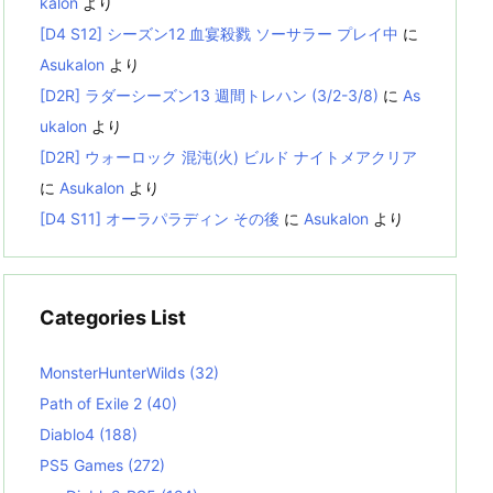
kalon
より
[D4 S12] シーズン12 血宴殺戮 ソーサラー プレイ中
に
Asukalon
より
[D2R] ラダーシーズン13 週間トレハン (3/2-3/8)
に
As
ukalon
より
[D2R] ウォーロック 混沌(火) ビルド ナイトメアクリア
に
Asukalon
より
[D4 S11] オーラパラディン その後
に
Asukalon
より
Categories List
MonsterHunterWilds
(32)
Path of Exile 2
(40)
Diablo4
(188)
PS5 Games
(272)