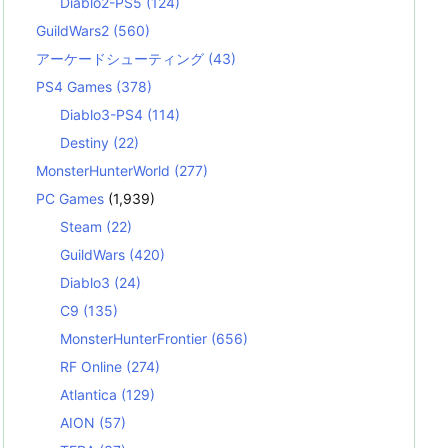
Diablo2-PS5
(124)
GuildWars2
(560)
アーケードシューティング
(43)
PS4 Games
(378)
Diablo3-PS4
(114)
Destiny
(22)
MonsterHunterWorld
(277)
PC Games
(1,939)
Steam
(22)
GuildWars
(420)
Diablo3
(24)
C9
(135)
MonsterHunterFrontier
(656)
RF Online
(274)
Atlantica
(129)
AION
(57)