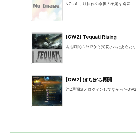
NCsoft，注目作の今後の予定を発表 「Aion：
[GW2] Tequatl Rising
現地時間の9/17から実装されたあらたなアップ
[GW2] ぼちぼち再開
約2週間ほどログインしてなかったGW2