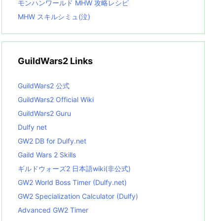
モンハンワールド MHW 攻略レシピ
MHW スキルシミュ(泣)
GuildWars2 Links
GuildWars2 公式
GuildWars2 Official Wiki
GuildWars2 Guru
Dulfy net
GW2 DB for Dulfy.net
Gaild Wars 2 Skills
ギルドウォーズ2 日本語wiki(非公式)
GW2 World Boss Timer (Dulfy.net)
GW2 Specialization Calculator (Dulfy)
Advanced GW2 Timer