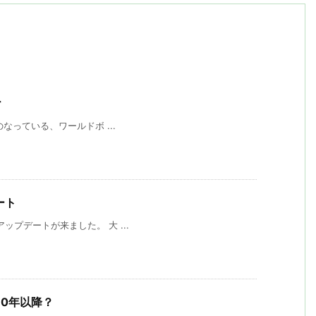
r
の一つのなっている、ワールドボ ...
デート
 のアップデートが来ました。 大 ...
2010年以降？