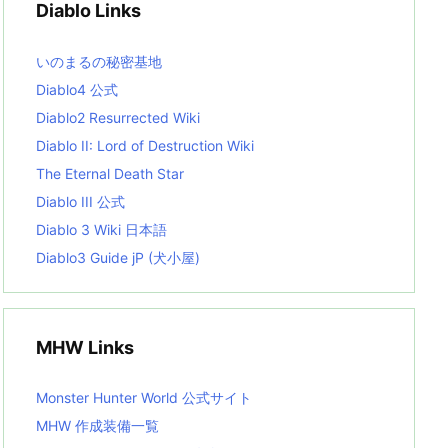
Diablo Links
e
s
L
いのまるの秘密基地
i
s
Diablo4 公式
t
Diablo2 Resurrected Wiki
Diablo II: Lord of Destruction Wiki
The Eternal Death Star
Diablo III 公式
Diablo 3 Wiki 日本語
Diablo3 Guide jP (犬小屋)
MHW Links
Monster Hunter World 公式サイト
MHW 作成装備一覧