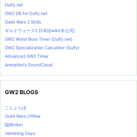
Dulfy net
GW2 DB for Dulfy.net
Gaild Wars 2 Skills
ギルドウォーズ2 日本語wiki(非公式)
GW2 World Boss Timer (Dulfy.net)
GW2 Specialization Calculator (Dulfy)
Advanced GW2 Timer
ArenaNet's SoundCloud
GW2 BLOGS
こじょらぼ
Guild Wars Offline
臨時nikki
Vanishing Days