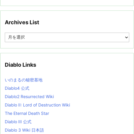
Archives List
A
r
c
h
i
v
Diablo Links
e
s
L
いのまるの秘密基地
i
s
Diablo4 公式
t
Diablo2 Resurrected Wiki
Diablo II: Lord of Destruction Wiki
The Eternal Death Star
Diablo III 公式
Diablo 3 Wiki 日本語