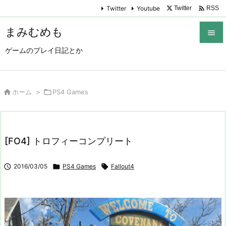

Twitter
Youtube
Twitter
RSS
まみむめも

ゲームのプレイ日記とか

メニュ

サイド

ホーム
>

PS4 Games

前へ

[FO4] トロフィーコンプリート
次へ


2016/03/05

PS4 Games

Fallout4
検索