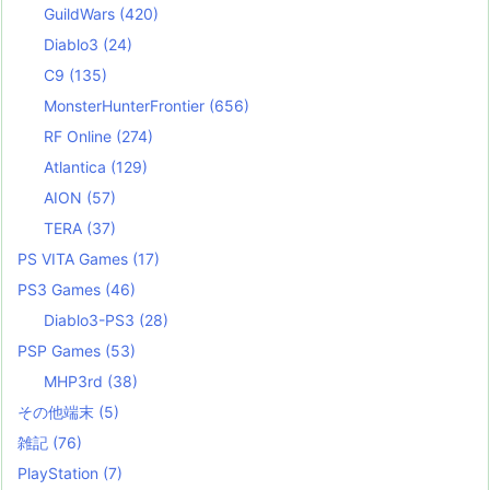
GuildWars
(420)
Diablo3
(24)
C9
(135)
MonsterHunterFrontier
(656)
RF Online
(274)
Atlantica
(129)
AION
(57)
TERA
(37)
PS VITA Games
(17)
PS3 Games
(46)
Diablo3-PS3
(28)
PSP Games
(53)
MHP3rd
(38)
その他端末
(5)
雑記
(76)
PlayStation
(7)