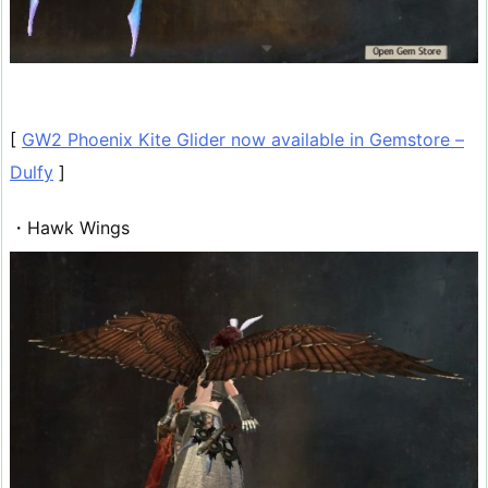
[
GW2 Phoenix Kite Glider now available in Gemstore –
Dulfy
]
・Hawk Wings