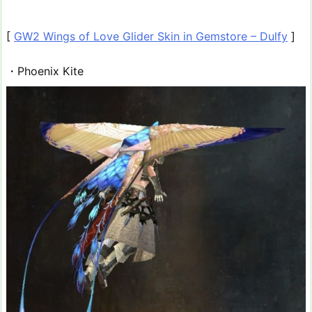
[
GW2 Wings of Love Glider Skin in Gemstore – Dulfy
]
・Phoenix Kite