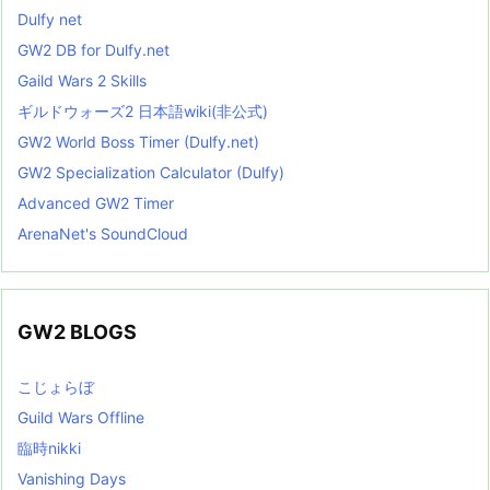
Dulfy net
GW2 DB for Dulfy.net
Gaild Wars 2 Skills
ギルドウォーズ2 日本語wiki(非公式)
GW2 World Boss Timer (Dulfy.net)
GW2 Specialization Calculator (Dulfy)
Advanced GW2 Timer
ArenaNet's SoundCloud
GW2 BLOGS
こじょらぼ
Guild Wars Offline
臨時nikki
Vanishing Days