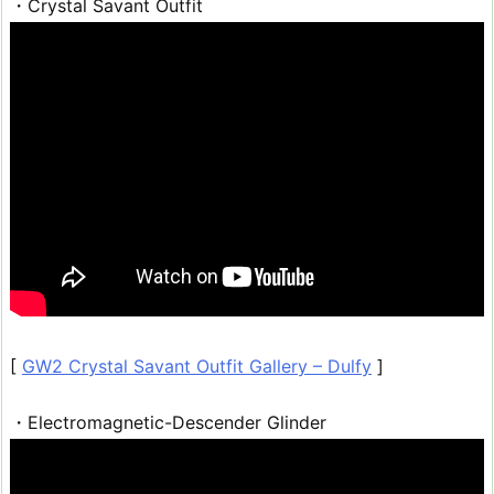
・Crystal Savant Outfit
[
GW2 Crystal Savant Outfit Gallery – Dulfy
]
・Electromagnetic-Descender Glinder