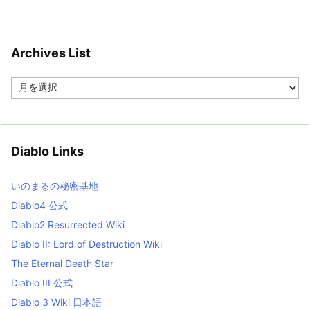
Archives List
A
r
c
h
i
v
Diablo Links
e
s
L
いのまるの秘密基地
i
s
Diablo4 公式
t
Diablo2 Resurrected Wiki
Diablo II: Lord of Destruction Wiki
The Eternal Death Star
Diablo III 公式
Diablo 3 Wiki 日本語