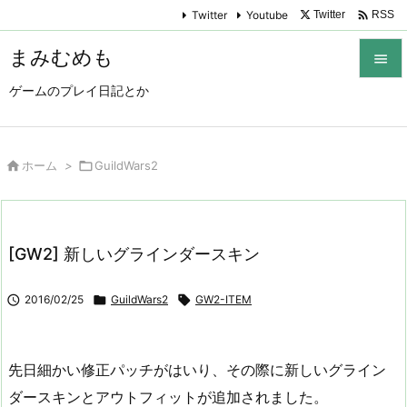

Twitter
Youtube
Twitter
RSS
まみむめも

ゲームのプレイ日記とか

メニュ

サイド

ホーム
>

GuildWars2

前へ

[GW2] 新しいグラインダースキン
次へ


2016/02/25

GuildWars2

GW2-ITEM
検索
先日細かい修正パッチがはいり、その際に新しいグライン
ダースキンとアウトフィットが追加されました。