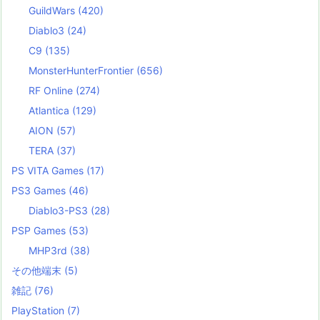
GuildWars
(420)
Diablo3
(24)
C9
(135)
MonsterHunterFrontier
(656)
RF Online
(274)
Atlantica
(129)
AION
(57)
TERA
(37)
PS VITA Games
(17)
PS3 Games
(46)
Diablo3-PS3
(28)
PSP Games
(53)
MHP3rd
(38)
その他端末
(5)
雑記
(76)
PlayStation
(7)