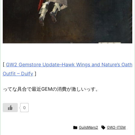
[
GW2 Gemstore Update–Hawk Wings and Nature’s Oath
Outfit – Dulfy
]
ってな具合で最近GEMの消費が激しいっす。
0

GuildWars2

GW2-ITEM