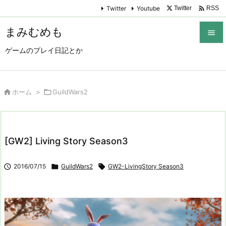

Twitter
Youtube
Twitter
RSS
まみむめも

ゲームのプレイ日記とか

メニュ

サイド

ホーム
>

GuildWars2

前へ

[GW2] Living Story Season3
次へ


2016/07/15

GuildWars2

GW2-LivingStory Season3
検索