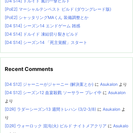
[D4 S14] ドルイド 嵐の一撃ビルド
[PoE2] マーシャルテンペスト ビルド (ダウングレード版)
[PoE2] シャッタリングMAくん 装備調整とか
[D4 S14] シーズン14 エンドゲーム 雑感
[D4 S14] ドルイド 凍結切り裂きビルド
[D4 S14] シーズン14 「死主覚醒」スタート
Recent Comments
[D4 S12] ジャーニーがジャーニー (解決案とか)
に
Asukalon
より
[D4 S12] シーズン12 血宴殺戮 ソーサラー プレイ中
に
Asukalon
より
[D2R] ラダーシーズン13 週間トレハン (3/2-3/8)
に
Asukalon
よ
り
[D2R] ウォーロック 混沌(火) ビルド ナイトメアクリア
に
Asukalo