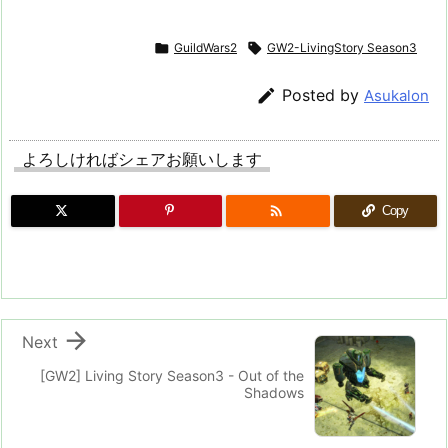

GuildWars2

GW2-LivingStory Season3

Posted by
Asukalon
よろしければシェアお願いします

Copy

Next
[GW2] Living Story Season3 - Out of the
Shadows