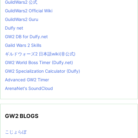
GuildWars2 公式
GuildWars2 Official Wiki
GuildWars2 Guru
Dulfy net
GW2 DB for Dulfy.net
Gaild Wars 2 Skills
ギルドウォーズ2 日本語wiki(非公式)
GW2 World Boss Timer (Dulfy.net)
GW2 Specialization Calculator (Dulfy)
Advanced GW2 Timer
ArenaNet's SoundCloud
GW2 BLOGS
こじょらぼ