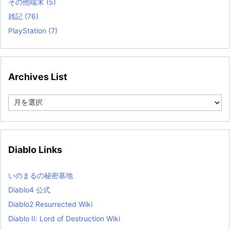
その他端末
(5)
雑記
(76)
PlayStation
(7)
Archives List
A
r
c
h
i
v
Diablo Links
e
s
L
いのまるの秘密基地
i
s
Diablo4 公式
t
Diablo2 Resurrected Wiki
Diablo II: Lord of Destruction Wiki