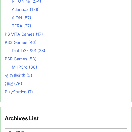
RF Online
(274)
Atlantica
(129)
AION
(57)
TERA
(37)
PS VITA Games
(17)
PS3 Games
(46)
Diablo3-PS3
(28)
PSP Games
(53)
MHP3rd
(38)
その他端末
(5)
雑記
(76)
PlayStation
(7)
Archives List
A