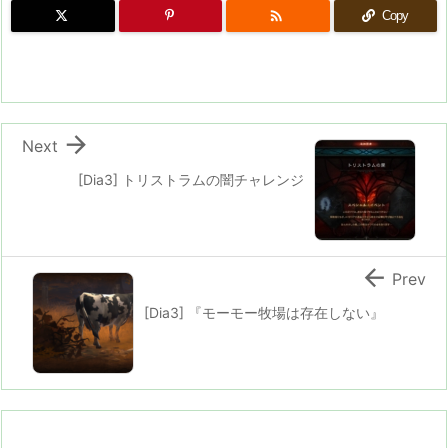

Copy

Next
[Dia3] トリストラムの闇チャレンジ

Prev
[Dia3] 『モーモー牧場は存在しない』