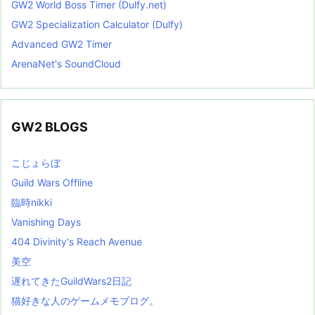
GW2 World Boss Timer (Dulfy.net)
GW2 Specialization Calculator (Dulfy)
Advanced GW2 Timer
ArenaNet's SoundCloud
GW2 BLOGS
こじょらぼ
Guild Wars Offline
臨時nikki
Vanishing Days
404 Divinity's Reach Avenue
美空
遅れてきたGuildWars2日記
猫好きな人のゲームメモブログ。