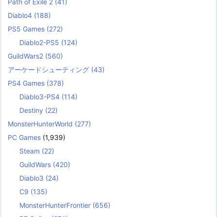
Path of Exile 2
(41)
Diablo4
(188)
PS5 Games
(272)
Diablo2-PS5
(124)
GuildWars2
(560)
アーケードシューティング
(43)
PS4 Games
(378)
Diablo3-PS4
(114)
Destiny
(22)
MonsterHunterWorld
(277)
PC Games
(1,939)
Steam
(22)
GuildWars
(420)
Diablo3
(24)
C9
(135)
MonsterHunterFrontier
(656)