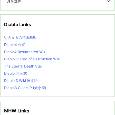
r
c
h
i
v
Diablo Links
e
s
L
いのまるの秘密基地
i
s
Diablo4 公式
t
Diablo2 Resurrected Wiki
Diablo II: Lord of Destruction Wiki
The Eternal Death Star
Diablo III 公式
Diablo 3 Wiki 日本語
Diablo3 Guide jP (犬小屋)
MHW Links