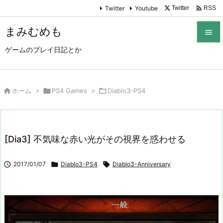

Twitter
Youtube
Twitter
RSS
まみむめも

ゲームのプレイ日記とか

メニュ

サイド

ホーム
>

PS4 Games
>

Diablo3-PS4

前へ

[Dia3] 不気味な赤い光がその視界を惑わせる
次へ


2017/01/07

Diablo3-PS4

Diablo3-Anniversary
検索