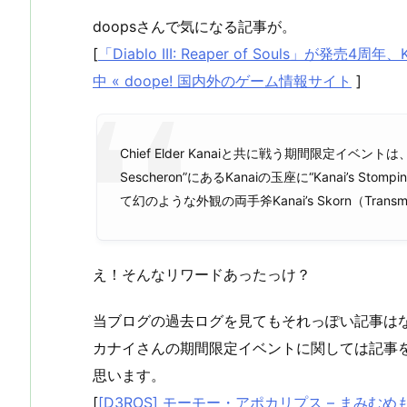
doopsさんで気になる記事が。
[
「Diablo III: Reaper of Souls」が発
中 « doope! 国内外のゲーム情報サイト
]
Chief Elder Kanaiと共に戦う期間限定イベントは、
Sescheron”にあるKanaiの玉座に“Kanai’s S
て幻のような外観の両手斧Kanai’s Skorn（Transm
え！そんなリワードあったっけ？
当ブログの過去ログを見てもそれっぽい記事は
カナイさんの期間限定イベントに関しては記事
思います。
[
[D3ROS] モーモー・アポカリプス – まみむめ