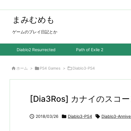
まみむめも
ゲームのプレイ日記とか
Diablo2 Resurrected
Path of Exile 2

ホーム
>

PS4 Games
>

Diablo3-PS4
[Dia3Ros] カナイのスコー

2018/03/26

Diablo3-PS4

Diablo3-Annive