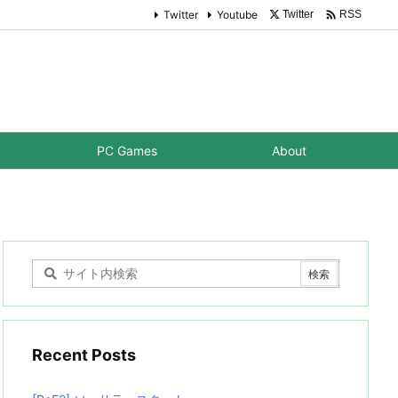

Twitter
Youtube
Twitter
RSS
PC Games
About
Recent Posts