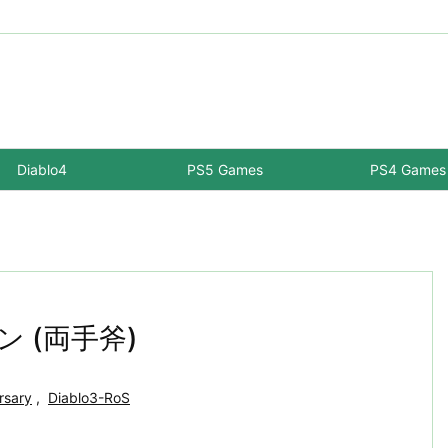
Diablo4
PS5 Games
PS4 Games
ン (両手斧)
rsary
,
Diablo3-RoS