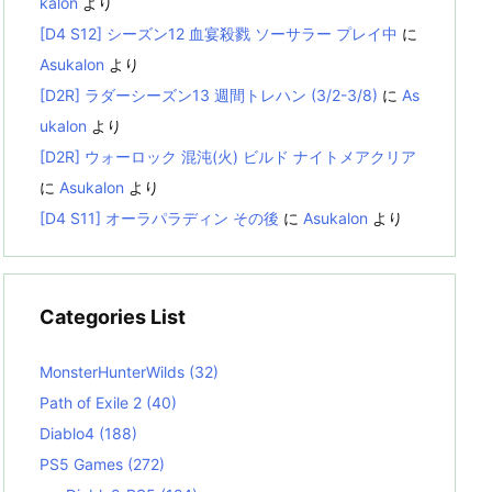
kalon
より
[D4 S12] シーズン12 血宴殺戮 ソーサラー プレイ中
に
Asukalon
より
[D2R] ラダーシーズン13 週間トレハン (3/2-3/8)
に
As
ukalon
より
[D2R] ウォーロック 混沌(火) ビルド ナイトメアクリア
に
Asukalon
より
[D4 S11] オーラパラディン その後
に
Asukalon
より
Categories List
MonsterHunterWilds
(32)
Path of Exile 2
(40)
Diablo4
(188)
PS5 Games
(272)