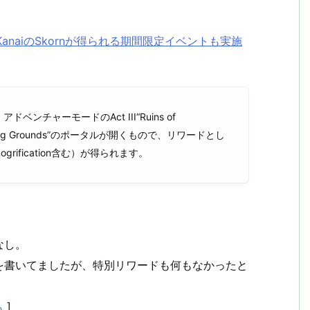
売4周年、KanaiのSkornが得られる期間限定イベントも実施
アドベンチャーモードのAct III“Ruins of
tomping Grounds”のポータルが開くもので、リワードとし
ogrification含む）が得られます。
なし。
を書いてましたが、特別リワードも何もなかったと
も
]