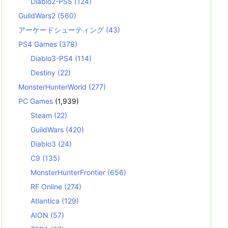
Diablo2-PS5
(124)
GuildWars2
(560)
アーケードシューティング
(43)
PS4 Games
(378)
Diablo3-PS4
(114)
Destiny
(22)
MonsterHunterWorld
(277)
PC Games
(1,939)
Steam
(22)
GuildWars
(420)
Diablo3
(24)
C9
(135)
MonsterHunterFrontier
(656)
RF Online
(274)
Atlantica
(129)
AION
(57)