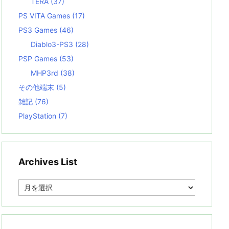
TERA
(37)
PS VITA Games
(17)
PS3 Games
(46)
Diablo3-PS3
(28)
PSP Games
(53)
MHP3rd
(38)
その他端末
(5)
雑記
(76)
PlayStation
(7)
Archives List
A
r
c
h
i
v