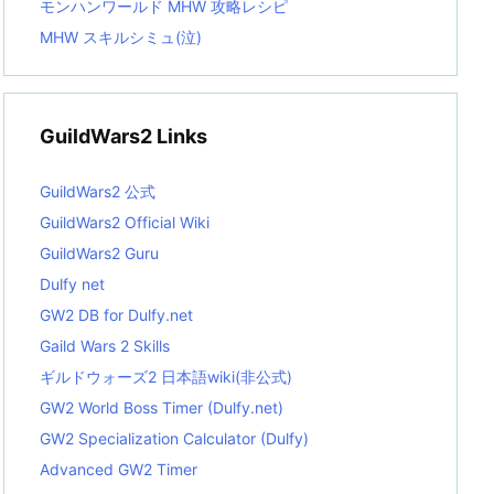
モンハンワールド MHW 攻略レシピ
MHW スキルシミュ(泣)
GuildWars2 Links
GuildWars2 公式
GuildWars2 Official Wiki
GuildWars2 Guru
Dulfy net
GW2 DB for Dulfy.net
Gaild Wars 2 Skills
ギルドウォーズ2 日本語wiki(非公式)
GW2 World Boss Timer (Dulfy.net)
GW2 Specialization Calculator (Dulfy)
Advanced GW2 Timer