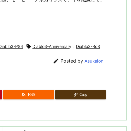
Diablo3-PS4

Diablo3-Anniversary
,
Diablo3-RoS

Posted by
Asukalon

RSS
Copy