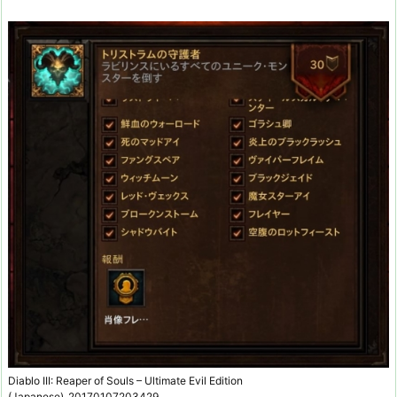
Diablo III: Reaper of Souls – Ultimate Evil Edition
(Japanese)_20170107203429