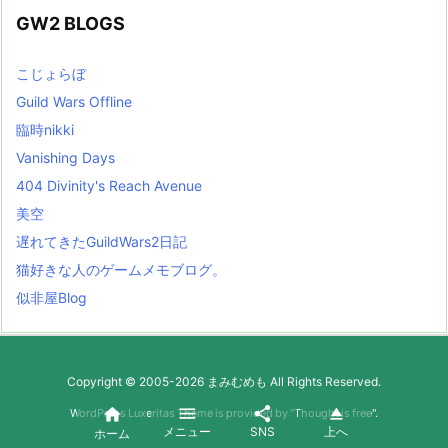
GW2 BLOGS
こじょらぼ
Guild Wars Offline
臨時nikki
Vanishing Days
404 Divinity's Reach Avenue
美空
遅れてきたGuildWars2日記
猫好きな人のゲームメモブログ。
似非屋Blog
Copyright ©
2005
-2026
まみむめも
All Rights Reserved.




WordPress Luxeritas Theme is provided by "
Thought is free
".
メニュー
SNS
上へ
ホーム