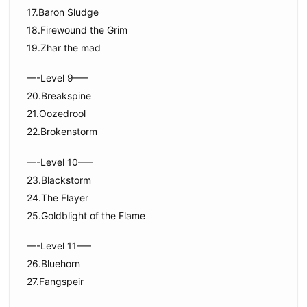
17.Baron Sludge
18.Firewound the Grim
19.Zhar the mad
—-Level 9—–
20.Breakspine
21.Oozedrool
22.Brokenstorm
—-Level 10—–
23.Blackstorm
24.The Flayer
25.Goldblight of the Flame
—-Level 11—–
26.Bluehorn
27.Fangspeir