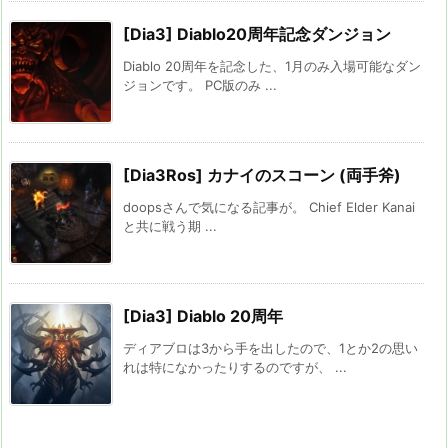
[Dia3] Diablo20周年記念ダンジョン
Diablo 20周年を記念した、1月のみ入場可能なダン
ジョンです。 PC版のみ ...
[Dia3Ros] カナイのスコーン (両手斧)
doopsさんで気になる記事が。 Chief Elder Kanai
と共に戦う期 ...
[Dia3] Diablo 20周年
ディアブロは3から手を出したので、1とか2の思い
れは特になかったりするのですが、 ...