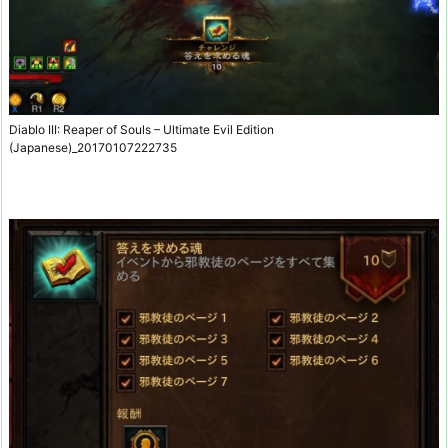
Diablo III: Reaper of Souls – Ultimate Evil Edition
(Japanese)_20170107222735