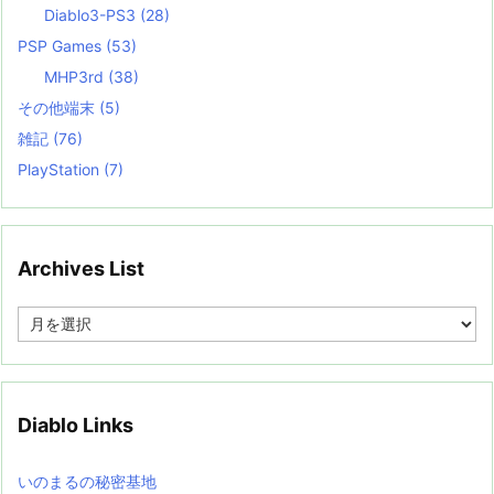
Diablo3-PS3
(28)
PSP Games
(53)
MHP3rd
(38)
その他端末
(5)
雑記
(76)
PlayStation
(7)
Archives List
A
r
c
h
i
v
Diablo Links
e
s
L
いのまるの秘密基地
i