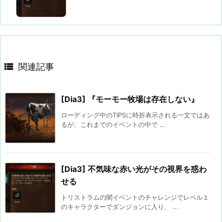

関連記事
[Dia3] 『モーモー牧場は存在しない』
ローディング中のTIPSに時折表示される一文ではあ
るが、これまでのイベントの中で ...
[Dia3] 不気味な赤い光がその視界を惑わ
せる
トリストラムの闇イベントのチャレンジでレベル１
のキャラクターでダンジョンに入り、 ...