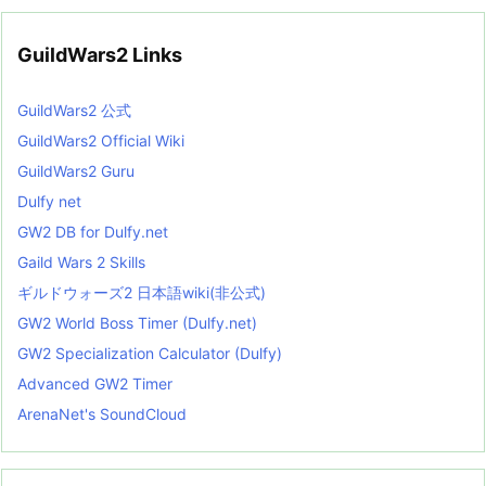
GuildWars2 Links
GuildWars2 公式
GuildWars2 Official Wiki
GuildWars2 Guru
Dulfy net
GW2 DB for Dulfy.net
Gaild Wars 2 Skills
ギルドウォーズ2 日本語wiki(非公式)
GW2 World Boss Timer (Dulfy.net)
GW2 Specialization Calculator (Dulfy)
Advanced GW2 Timer
ArenaNet's SoundCloud