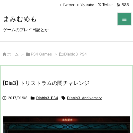

Twitter
Youtube
Twitter
RSS
まみむめも

ゲームのプレイ日記とか

メニュ

サイド

ホーム
>

PS4 Games
>

Diablo3-PS4

前へ

[Dia3] トリストラムの闇チャレンジ
次へ


2017/01/08

Diablo3-PS4

Diablo3-Anniversary
検索