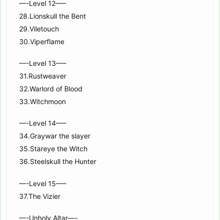
—-Level 12—–
28.Lionskull the Bent
29.Viletouch
30.Viperflame
—-Level 13—–
31.Rustweaver
32.Warlord of Blood
33.Witchmoon
—-Level 14—–
34.Graywar the slayer
35.Stareye the Witch
36.Steelskull the Hunter
—-Level 15—–
37.The Vizier
—-Unholy Altar—-