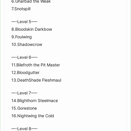
6.Gharbad the Weak
7.Snotspill
—-Level 5—–
8.Bloodskin Darkbow
9.Foulwing
10.Shadowcrow
—-Level 6—–
11.Bilefroth the Pit Master
12.Bloodgutter
13.DeathShade Fleshmaul
—-Level 7—–
14.Blighthorn Steelmace
15.Gorestone
16.Nightwing the Cold
—-Level 8—–