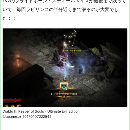
Lv7のブライトホーン・スティールメイスが最後まで残って
いて、毎回ラビリンスの半分近くまで潜るのが大変でし
た；；
Diablo III: Reaper of Souls – Ultimate Evil Edition
(Japanese)_20170107222542