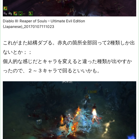
Diablo III: Reaper of Souls – Ultimate Evil Edition
(Japanese)_20170107111023
これがまた結構ダブる。赤丸の箇所全部回って2種類しか出
ないとか；；
個人的な感じだとキャラを変えると違った種類が出やすか
ったので、２～３キャラで回るといいかも。