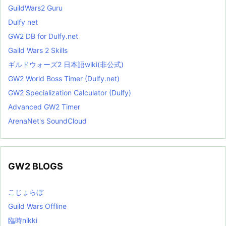
GuildWars2 Guru
Dulfy net
GW2 DB for Dulfy.net
Gaild Wars 2 Skills
ギルドウォーズ2 日本語wiki(非公式)
GW2 World Boss Timer (Dulfy.net)
GW2 Specialization Calculator (Dulfy)
Advanced GW2 Timer
ArenaNet's SoundCloud
GW2 BLOGS
こじょらぼ
Guild Wars Offline
臨時nikki