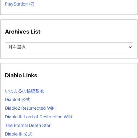
PlayStation
(7)
Archives List
A
r
c
h
i
v
Diablo Links
e
s
L
いのまるの秘密基地
i
s
Diablo4 公式
t
Diablo2 Resurrected Wiki
Diablo II: Lord of Destruction Wiki
The Eternal Death Star
Diablo III 公式