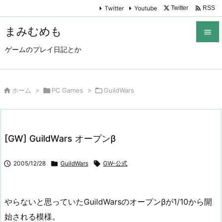

Twitter
Youtube
Twitter
RSS
まみむめも

ゲームのプレイ日記とか

メニュ

サイド

ホーム
>

PC Games
>

GuildWars

前へ

[GW] GuildWars オープンβ
次へ


2005/12/28

GuildWars

GW-公式
検索
やらないと思っていたGuildWarsのオープンβが1/10から開
始される模様。