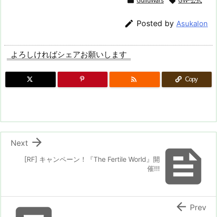

GuildWars

GW-公式

Posted by
Asukalon
よろしければシェアお願いします

Copy

Next

[RF] キャンペーン！『The Fertile World』開
催!!!

Prev