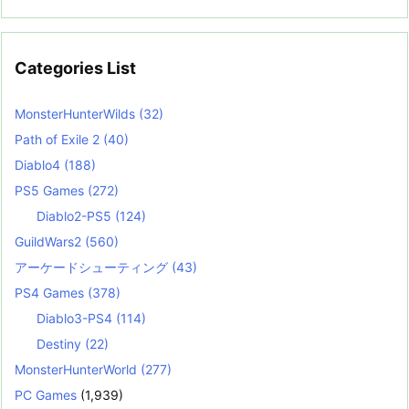
Categories List
MonsterHunterWilds
(32)
Path of Exile 2
(40)
Diablo4
(188)
PS5 Games
(272)
Diablo2-PS5
(124)
GuildWars2
(560)
アーケードシューティング
(43)
PS4 Games
(378)
Diablo3-PS4
(114)
Destiny
(22)
MonsterHunterWorld
(277)
PC Games
(1,939)