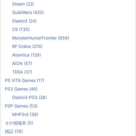
Steam
(22)
GuildWars
(420)
Diablo3
(24)
C9
(135)
MonsterHunterFrontier
(656)
RF Online
(274)
Atlantica
(129)
AION
(57)
TERA
(37)
PS VITA Games
(17)
PS3 Games
(46)
Diablo3-PS3
(28)
PSP Games
(53)
MHP3rd
(38)
その他端末
(5)
雑記
(76)