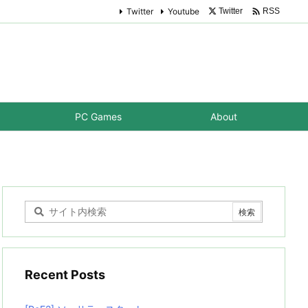

Twitter
Youtube
Twitter
RSS
PC Games
About
Recent Posts