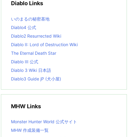
Diablo Links
e
s
L
いのまるの秘密基地
i
s
Diablo4 公式
t
Diablo2 Resurrected Wiki
Diablo II: Lord of Destruction Wiki
The Eternal Death Star
Diablo III 公式
Diablo 3 Wiki 日本語
Diablo3 Guide jP (犬小屋)
MHW Links
Monster Hunter World 公式サイト
MHW 作成装備一覧