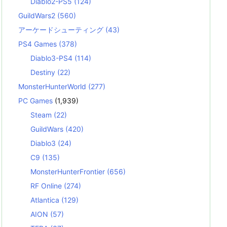
Diablo2-PS5
(124)
GuildWars2
(560)
アーケードシューティング
(43)
PS4 Games
(378)
Diablo3-PS4
(114)
Destiny
(22)
MonsterHunterWorld
(277)
PC Games
(1,939)
Steam
(22)
GuildWars
(420)
Diablo3
(24)
C9
(135)
MonsterHunterFrontier
(656)
RF Online
(274)
Atlantica
(129)
AION
(57)