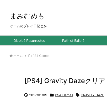
まみむめも
ゲームのプレイ日記とか
Diablo2 Resurrected
Path of Exile 2

ホーム
>

PS4 Games
[PS4] Gravity Dazeクリア

2017/01/09

PS4 Games

GRAVITY DAZE