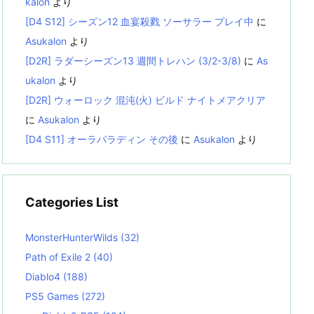
kalon
より
[D4 S12] シーズン12 血宴殺戮 ソーサラー プレイ中
に
Asukalon
より
[D2R] ラダーシーズン13 週間トレハン (3/2-3/8)
に
As
ukalon
より
[D2R] ウォーロック 混沌(火) ビルド ナイトメアクリア
に
Asukalon
より
[D4 S11] オーラパラディン その後
に
Asukalon
より
Categories List
MonsterHunterWilds
(32)
Path of Exile 2
(40)
Diablo4
(188)
PS5 Games
(272)