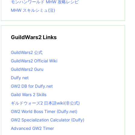
モンハンワールド MHW 攻略レシピ
MHW スキルシミュ(泣)
GuildWars2 Links
GuildWars2 公式
GuildWars2 Official Wiki
GuildWars2 Guru
Dulfy net
GW2 DB for Dulfy.net
Gaild Wars 2 Skills
ギルドウォーズ2 日本語wiki(非公式)
GW2 World Boss Timer (Dulfy.net)
GW2 Specialization Calculator (Dulfy)
Advanced GW2 Timer