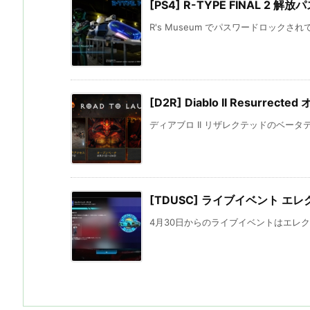
[PS4] R-TYPE FINAL 2 解
R's Museum でパスワードロックさ
[D2R] Diablo II Resurre
ディアブロ II リザレクテッドのベータ
[TDUSC] ライブイベント エ
4月30日からのライブイベントはエレクト