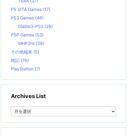
TERA
(37)
PS VITA Games
(17)
PS3 Games
(46)
Diablo3-PS3
(28)
PSP Games
(53)
MHP3rd
(38)
その他端末
(5)
雑記
(76)
PlayStation
(7)
Archives List
A
r
c
h
i
v