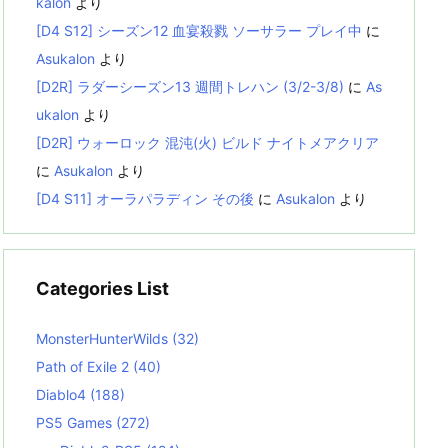
kalon
より
[D4 S12] シーズン12 血宴殺戮 ソーサラー プレイ中
に
Asukalon
より
[D2R] ラダーシーズン13 週間トレハン (3/2-3/8)
に
As
ukalon
より
[D2R] ウォーロック 混沌(火) ビルド ナイトメアクリア
に
Asukalon
より
[D4 S11] オーラパラディン その後
に
Asukalon
より
Categories List
MonsterHunterWilds
(32)
Path of Exile 2
(40)
Diablo4
(188)
PS5 Games
(272)