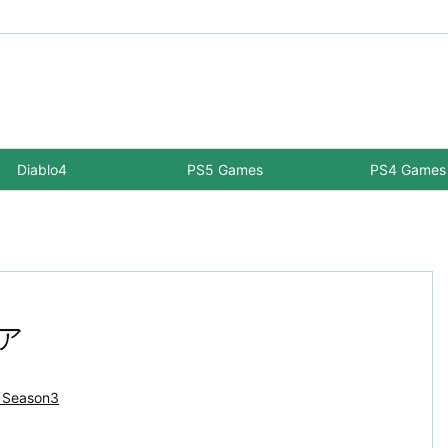
Diablo4
PS5 Games
PS4 Games
リア
 Season3