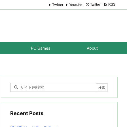

Twitter
Youtube
Twitter
RSS
PC Games
About
Recent Posts