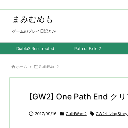
まみむめも
ゲームのプレイ日記とか
Diablo2 Resurrected
Path of Exile 2

ホーム
>

GuildWars2
[GW2] One Path End ク

2017/09/16

GuildWars2

GW2-LivingStory