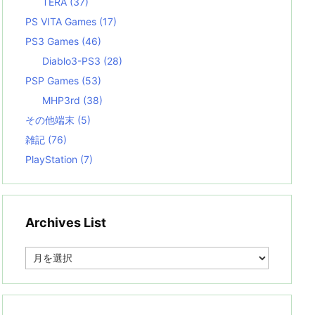
TERA
(37)
PS VITA Games
(17)
PS3 Games
(46)
Diablo3-PS3
(28)
PSP Games
(53)
MHP3rd
(38)
その他端末
(5)
雑記
(76)
PlayStation
(7)
Archives List
A
r
c
h
i
v