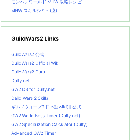
モンハンワールド MHW 攻略レシピ
MHW スキルシミュ(泣)
GuildWars2 Links
GuildWars2 公式
GuildWars2 Official Wiki
GuildWars2 Guru
Dulfy net
GW2 DB for Dulfy.net
Gaild Wars 2 Skills
ギルドウォーズ2 日本語wiki(非公式)
GW2 World Boss Timer (Dulfy.net)
GW2 Specialization Calculator (Dulfy)
Advanced GW2 Timer