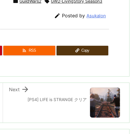

GuildWars2

GW2-LivingStory Season3

Posted by
Asukalon

RSS
Copy

Next
[PS4] LIFE is STRANGE クリア