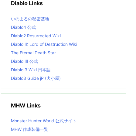
Diablo Links
e
s
L
いのまるの秘密基地
i
s
Diablo4 公式
t
Diablo2 Resurrected Wiki
Diablo II: Lord of Destruction Wiki
The Eternal Death Star
Diablo III 公式
Diablo 3 Wiki 日本語
Diablo3 Guide jP (犬小屋)
MHW Links
Monster Hunter World 公式サイト
MHW 作成装備一覧