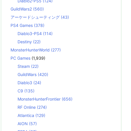
Diablo2-PS5
(124)
GuildWars2
(560)
アーケードシューティング
(43)
PS4 Games
(378)
Diablo3-PS4
(114)
Destiny
(22)
MonsterHunterWorld
(277)
PC Games
(1,939)
Steam
(22)
GuildWars
(420)
Diablo3
(24)
C9
(135)
MonsterHunterFrontier
(656)
RF Online
(274)
Atlantica
(129)
AION
(57)