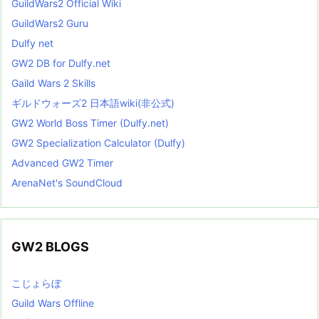
GuildWars2 Official Wiki
GuildWars2 Guru
Dulfy net
GW2 DB for Dulfy.net
Gaild Wars 2 Skills
ギルドウォーズ2 日本語wiki(非公式)
GW2 World Boss Timer (Dulfy.net)
GW2 Specialization Calculator (Dulfy)
Advanced GW2 Timer
ArenaNet's SoundCloud
GW2 BLOGS
こじょらぼ
Guild Wars Offline