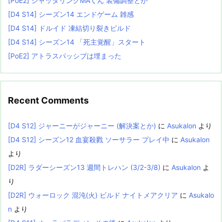
[PoE2] シャッタリングMAくん 装備調整とか
[D4 S14] シーズン14 エンドゲーム 雑感
[D4 S14] ドルイド 凍結切り裂きビルド
[D4 S14] シーズン14 「死主覚醒」スタート
[PoE2] アトラスパッシブは埋まった
Recent Comments
[D4 S12] ジャーニーがジャーニー (解決案とか)
に
Asukalon
より
[D4 S12] シーズン12 血宴殺戮 ソーサラー プレイ中
に
Asukalon
より
[D2R] ラダーシーズン13 週間トレハン (3/2-3/8)
に
Asukalon
よ
り
[D2R] ウォーロック 混沌(火) ビルド ナイトメアクリア
に
Asukalo
n
より