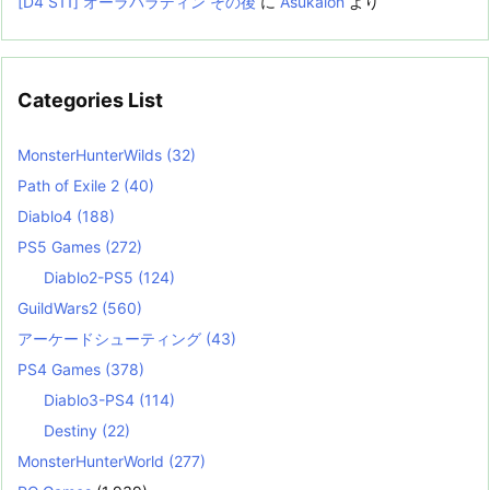
[D4 S11] オーラパラディン その後
に
Asukalon
より
Categories List
MonsterHunterWilds
(32)
Path of Exile 2
(40)
Diablo4
(188)
PS5 Games
(272)
Diablo2-PS5
(124)
GuildWars2
(560)
アーケードシューティング
(43)
PS4 Games
(378)
Diablo3-PS4
(114)
Destiny
(22)
MonsterHunterWorld
(277)