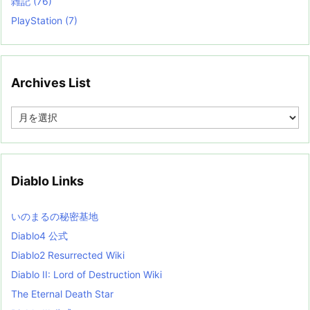
雑記
(76)
PlayStation
(7)
Archives List
A
r
c
h
i
v
Diablo Links
e
s
L
いのまるの秘密基地
i
s
Diablo4 公式
t
Diablo2 Resurrected Wiki
Diablo II: Lord of Destruction Wiki
The Eternal Death Star