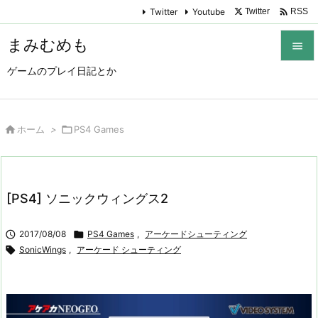

Twitter
Youtube
Twitter
RSS
まみむめも

ゲームのプレイ日記とか

メニュ

サイド

ホーム
>

PS4 Games

前へ

[PS4] ソニックウィングス2
次へ


2017/08/08

PS4 Games
,
アーケードシューティング
検索

SonicWings
,
アーケード シューティング