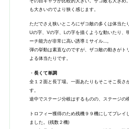
その自キャラが比較的大きい。ザコ敵も大きめ
も大きいのでより狭く感じます。
ただでさえ狭いところにザコ敵の多くは体当た
Uの字、Vの字、Lの字を描くような動いたり、
ーチ能力が非常に高い誘導ミサイル…。
弾の挙動は素直なのですが、ザコ敵の動きがト
よる体当たりです。
・
長くて単調
全１２面と長丁場。一面あたりもそこそこ長さ
す。
途中でステージ分岐はするものの、ステージの
トロフィー獲得のため残機９９機にしてプレイ
ました。(残数２機)