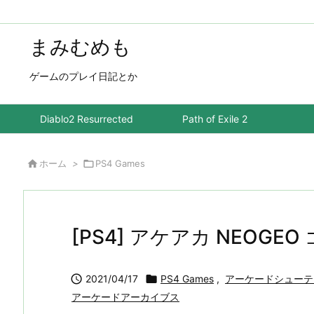
まみむめも
ゲームのプレイ日記とか
Diablo2 Resurrected
Path of Exile 2

ホーム
>

PS4 Games
[PS4] アケアカ NEOG

2021/04/17

PS4 Games
,
アーケードシューテ
アーケードアーカイブス