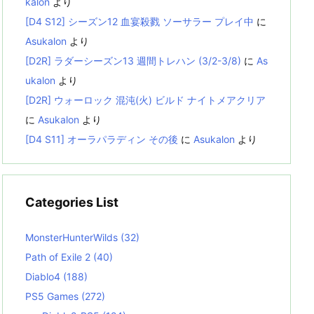
kalon
より
[D4 S12] シーズン12 血宴殺戮 ソーサラー プレイ中
に
Asukalon
より
[D2R] ラダーシーズン13 週間トレハン (3/2-3/8)
に
As
ukalon
より
[D2R] ウォーロック 混沌(火) ビルド ナイトメアクリア
に
Asukalon
より
[D4 S11] オーラパラディン その後
に
Asukalon
より
Categories List
MonsterHunterWilds
(32)
Path of Exile 2
(40)
Diablo4
(188)
PS5 Games
(272)