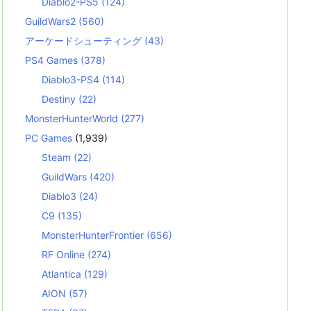
Diablo2-PS5
(124)
GuildWars2
(560)
アーケードシューティング
(43)
PS4 Games
(378)
Diablo3-PS4
(114)
Destiny
(22)
MonsterHunterWorld
(277)
PC Games
(1,939)
Steam
(22)
GuildWars
(420)
Diablo3
(24)
C9
(135)
MonsterHunterFrontier
(656)
RF Online
(274)
Atlantica
(129)
AION
(57)