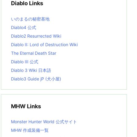
Diablo Links
e
s
L
いのまるの秘密基地
i
s
Diablo4 公式
t
Diablo2 Resurrected Wiki
Diablo II: Lord of Destruction Wiki
The Eternal Death Star
Diablo III 公式
Diablo 3 Wiki 日本語
Diablo3 Guide jP (犬小屋)
MHW Links
Monster Hunter World 公式サイト
MHW 作成装備一覧