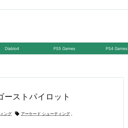
Diablo4
PS5 Games
PS4 Games
EO ゴーストパイロット
ィング

アーケード シューティング
,