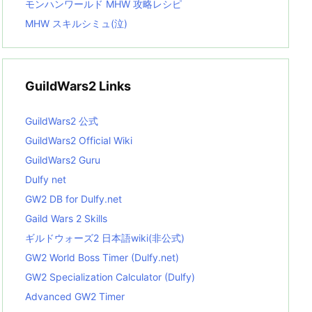
モンハンワールド MHW 攻略レシピ
MHW スキルシミュ(泣)
GuildWars2 Links
GuildWars2 公式
GuildWars2 Official Wiki
GuildWars2 Guru
Dulfy net
GW2 DB for Dulfy.net
Gaild Wars 2 Skills
ギルドウォーズ2 日本語wiki(非公式)
GW2 World Boss Timer (Dulfy.net)
GW2 Specialization Calculator (Dulfy)
Advanced GW2 Timer