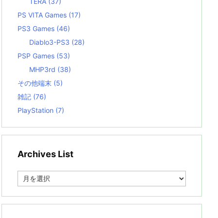
TERA
(37)
PS VITA Games
(17)
PS3 Games
(46)
Diablo3-PS3
(28)
PSP Games
(53)
MHP3rd
(38)
その他端末
(5)
雑記
(76)
PlayStation
(7)
Archives List
A
r
c
h
i
v