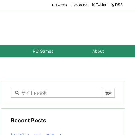

Twitter
Youtube
Twitter
RSS
PC Games
About
Recent Posts