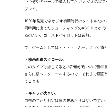
いつぞやのセールで購入してた ネオジオの縦
プレイ。
1991年発売でネオジオ初期時代のタイトルな
同時期に出てたシューティングのASO II とか
るのだが、ゴーストパイロットは皆無。
で、ゲームとしては・・・・・んー。クソゲ寄
・
横画面縦スクロール
。
このタイプは総じて敵との距離が近いので難易
さらに横へスクロールするので、それまで画面
てことも。
・
キャラが大きい
。
自機の当たり判定は翼の先あたりはないですが