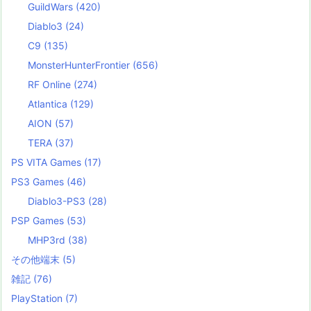
GuildWars
(420)
Diablo3
(24)
C9
(135)
MonsterHunterFrontier
(656)
RF Online
(274)
Atlantica
(129)
AION
(57)
TERA
(37)
PS VITA Games
(17)
PS3 Games
(46)
Diablo3-PS3
(28)
PSP Games
(53)
MHP3rd
(38)
その他端末
(5)
雑記
(76)
PlayStation
(7)