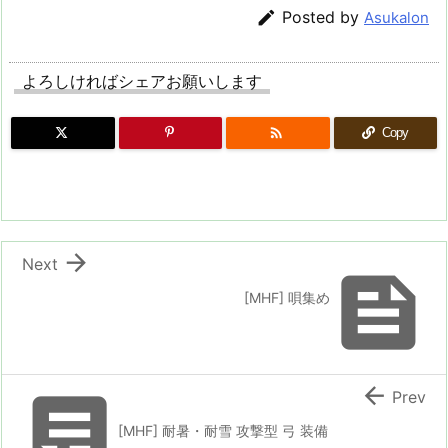

Posted by
Asukalon
よろしければシェアお願いします

Copy

Next

[MHF] 唄集め


Prev
[MHF] 耐暑・耐雪 攻撃型 弓 装備