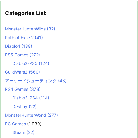
Categories List
MonsterHunterWilds
(32)
Path of Exile 2
(41)
Diablo4
(188)
PS5 Games
(272)
Diablo2-PS5
(124)
GuildWars2
(560)
アーケードシューティング
(43)
PS4 Games
(378)
Diablo3-PS4
(114)
Destiny
(22)
MonsterHunterWorld
(277)
PC Games
(1,939)
Steam
(22)