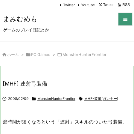

Twitter
Youtube
Twitter
RSS
まみむめも

ゲームのプレイ日記とか

メニュ

サイド

ホーム
>

PC Games
>

MonsterHunterFrontier

前へ

[MHF] 連射弓装備
次へ


2008/02/09

MonsterHunterFrontier

MHF-装備(ガンナー)
検索
溜時間が短くなるという「連射」スキルのついた弓装備。