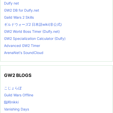
Dulfy net
GW2 DB for Dulfy.net
Gaild Wars 2 Skills
ギルドウォーズ2 日本語wiki(非公式)
GW2 World Boss Timer (Dulfy.net)
GW2 Specialization Calculator (Dulfy)
Advanced GW2 Timer
ArenaNet's SoundCloud
GW2 BLOGS
こじょらぼ
Guild Wars Offline
臨時nikki
Vanishing Days