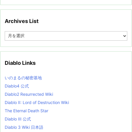
Archives List
A
r
c
h
i
v
Diablo Links
e
s
L
いのまるの秘密基地
i
s
Diablo4 公式
t
Diablo2 Resurrected Wiki
Diablo II: Lord of Destruction Wiki
The Eternal Death Star
Diablo III 公式
Diablo 3 Wiki 日本語