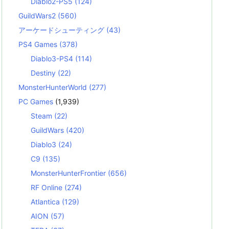
Diablo2-PS5
(124)
GuildWars2
(560)
アーケードシューティング
(43)
PS4 Games
(378)
Diablo3-PS4
(114)
Destiny
(22)
MonsterHunterWorld
(277)
PC Games
(1,939)
Steam
(22)
GuildWars
(420)
Diablo3
(24)
C9
(135)
MonsterHunterFrontier
(656)
RF Online
(274)
Atlantica
(129)
AION
(57)