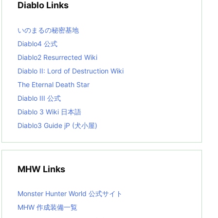
Diablo Links
e
s
L
いのまるの秘密基地
i
s
Diablo4 公式
t
Diablo2 Resurrected Wiki
Diablo II: Lord of Destruction Wiki
The Eternal Death Star
Diablo III 公式
Diablo 3 Wiki 日本語
Diablo3 Guide jP (犬小屋)
MHW Links
Monster Hunter World 公式サイト
MHW 作成装備一覧