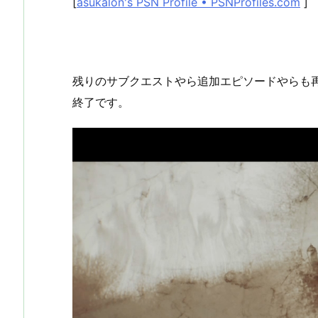
[
asukalon's PSN Profile • PSNProfiles.com
]
残りのサブクエストやら追加エピソードやらも
終了です。