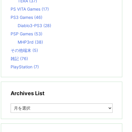
TERA
(37)
PS VITA Games
(17)
PS3 Games
(46)
Diablo3-PS3
(28)
PSP Games
(53)
MHP3rd
(38)
その他端末
(5)
雑記
(76)
PlayStation
(7)
Archives List
A
r
c
h
i
v