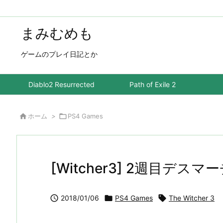
まみむめも
ゲームのプレイ日記とか
Diablo2 Resurrected
Path of Exile 2

ホーム
>

PS4 Games
[Witcher3] 2週目デ

2018/01/06

PS4 Games

The Witcher 3