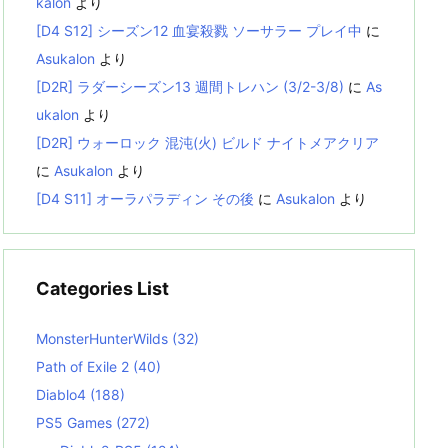
kalon
より
[D4 S12] シーズン12 血宴殺戮 ソーサラー プレイ中
に
Asukalon
より
[D2R] ラダーシーズン13 週間トレハン (3/2-3/8)
に
As
ukalon
より
[D2R] ウォーロック 混沌(火) ビルド ナイトメアクリア
に
Asukalon
より
[D4 S11] オーラパラディン その後
に
Asukalon
より
Categories List
MonsterHunterWilds
(32)
Path of Exile 2
(40)
Diablo4
(188)
PS5 Games
(272)