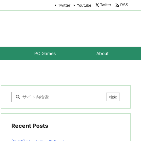

Twitter
Youtube
Twitter
RSS
PC Games
About
Recent Posts