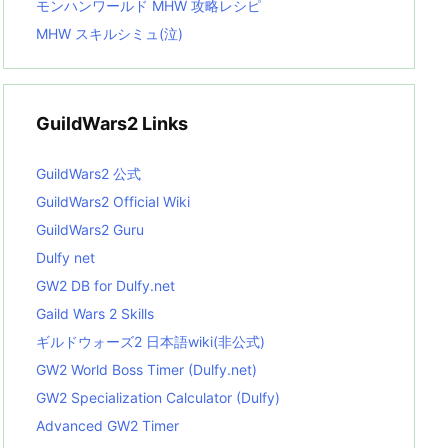
モンハンワールド MHW 攻略レシピ
MHW スキルシミュ(泣)
GuildWars2 Links
GuildWars2 公式
GuildWars2 Official Wiki
GuildWars2 Guru
Dulfy net
GW2 DB for Dulfy.net
Gaild Wars 2 Skills
ギルドウォーズ2 日本語wiki(非公式)
GW2 World Boss Timer (Dulfy.net)
GW2 Specialization Calculator (Dulfy)
Advanced GW2 Timer