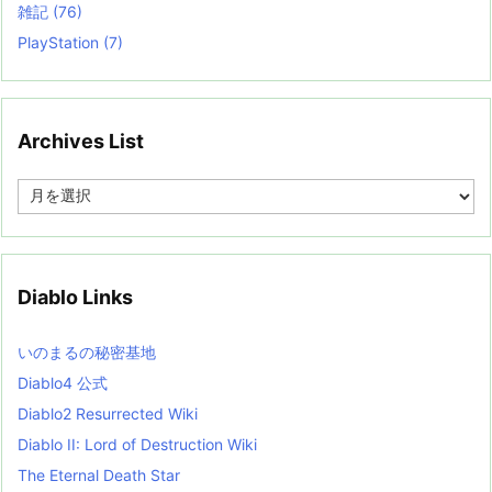
雑記
(76)
PlayStation
(7)
Archives List
A
r
c
h
i
v
Diablo Links
e
s
L
いのまるの秘密基地
i
s
Diablo4 公式
t
Diablo2 Resurrected Wiki
Diablo II: Lord of Destruction Wiki
The Eternal Death Star