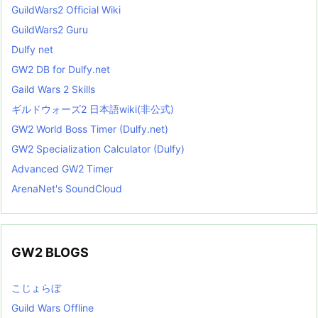
GuildWars2 Official Wiki
GuildWars2 Guru
Dulfy net
GW2 DB for Dulfy.net
Gaild Wars 2 Skills
ギルドウォーズ2 日本語wiki(非公式)
GW2 World Boss Timer (Dulfy.net)
GW2 Specialization Calculator (Dulfy)
Advanced GW2 Timer
ArenaNet's SoundCloud
GW2 BLOGS
こじょらぼ
Guild Wars Offline