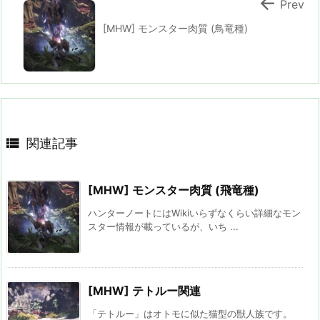

Prev
[MHW] モンスター肉質 (鳥竜種)

関連記事
[MHW] モンスター肉質 (飛竜種)
ハンターノートにはWikiいらずなくらい詳細なモン
スター情報が載っているが、いち ...
[MHW] テトルー関連
「テトルー」はオトモに似た猫型の獣人族です。