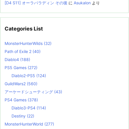
[D4 S11] オーラパラディン その後
に
Asukalon
より
Categories List
MonsterHunterWilds
(32)
Path of Exile 2
(40)
Diablo4
(188)
PS5 Games
(272)
Diablo2-PS5
(124)
GuildWars2
(560)
アーケードシューティング
(43)
PS4 Games
(378)
Diablo3-PS4
(114)
Destiny
(22)
MonsterHunterWorld
(277)