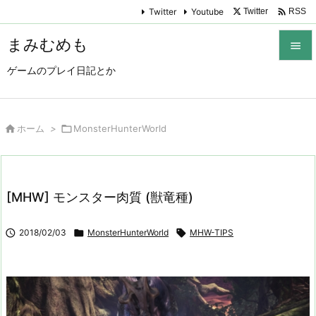

Twitter
Youtube
Twitter
RSS
まみむめも

ゲームのプレイ日記とか

メニュ

サイド

ホーム
>

MonsterHunterWorld

前へ

[MHW] モンスター肉質 (獣竜種)
次へ


2018/02/03

MonsterHunterWorld

MHW-TIPS
検索