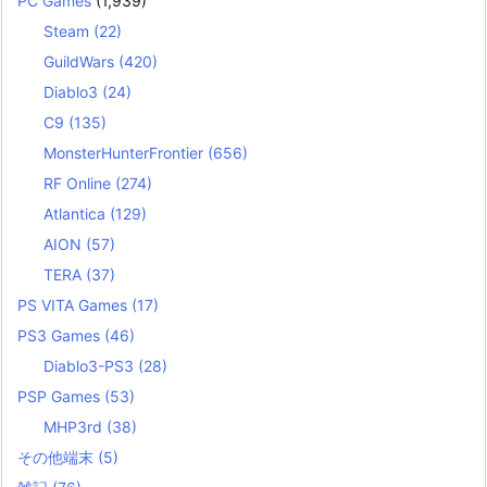
PC Games
(1,939)
Steam
(22)
GuildWars
(420)
Diablo3
(24)
C9
(135)
MonsterHunterFrontier
(656)
RF Online
(274)
Atlantica
(129)
AION
(57)
TERA
(37)
PS VITA Games
(17)
PS3 Games
(46)
Diablo3-PS3
(28)
PSP Games
(53)
MHP3rd
(38)
その他端末
(5)