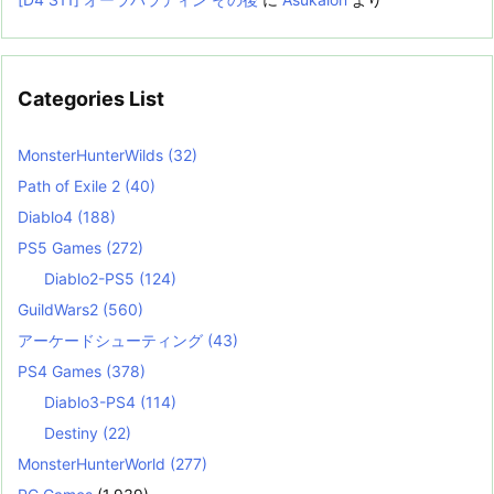
Categories List
MonsterHunterWilds
(32)
Path of Exile 2
(40)
Diablo4
(188)
PS5 Games
(272)
Diablo2-PS5
(124)
GuildWars2
(560)
アーケードシューティング
(43)
PS4 Games
(378)
Diablo3-PS4
(114)
Destiny
(22)
MonsterHunterWorld
(277)