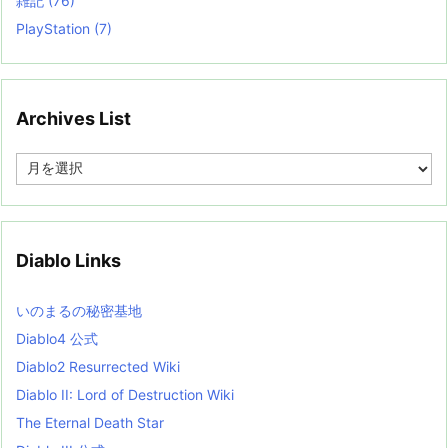
雑記
(76)
PlayStation
(7)
Archives List
A
r
c
h
i
v
Diablo Links
e
s
L
いのまるの秘密基地
i
s
Diablo4 公式
t
Diablo2 Resurrected Wiki
Diablo II: Lord of Destruction Wiki
The Eternal Death Star