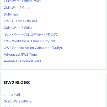
GuildWars2 Official Wiki
GuildWars2 Guru
Dulfy net
GW2 DB for Dulfy.net
Gaild Wars 2 Skills
ギルドウォーズ2 日本語wiki(非公式)
GW2 World Boss Timer (Dulfy.net)
GW2 Specialization Calculator (Dulfy)
Advanced GW2 Timer
ArenaNet's SoundCloud
GW2 BLOGS
こじょらぼ
Guild Wars Offline