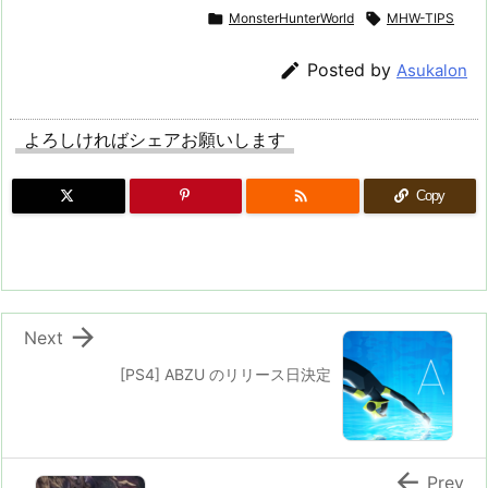

MonsterHunterWorld

MHW-TIPS

Posted by
Asukalon
よろしければシェアお願いします

Copy

Next
[PS4] ABZU のリリース日決定

Prev