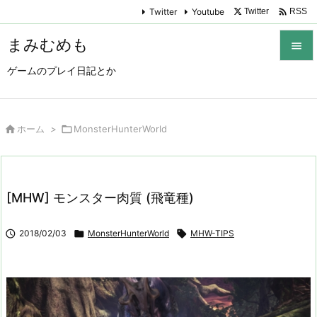

Twitter
Youtube
Twitter
RSS
まみむめも

ゲームのプレイ日記とか

メニュ

サイド

ホーム
>

MonsterHunterWorld

前へ

[MHW] モンスター肉質 (飛竜種)
次へ


2018/02/03

MonsterHunterWorld

MHW-TIPS
検索