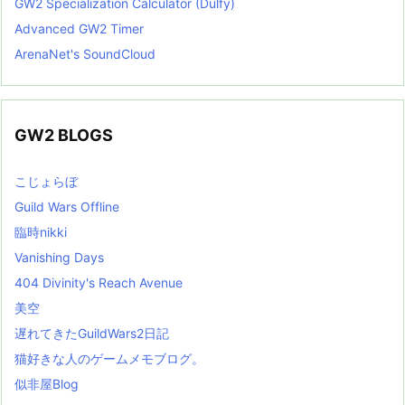
GW2 Specialization Calculator (Dulfy)
Advanced GW2 Timer
ArenaNet's SoundCloud
GW2 BLOGS
こじょらぼ
Guild Wars Offline
臨時nikki
Vanishing Days
404 Divinity's Reach Avenue
美空
遅れてきたGuildWars2日記
猫好きな人のゲームメモブログ。
似非屋Blog