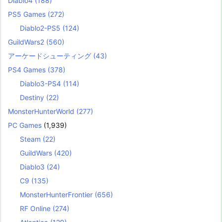
Diablo4
(188)
PS5 Games
(272)
Diablo2-PS5
(124)
GuildWars2
(560)
アーケードシューティング
(43)
PS4 Games
(378)
Diablo3-PS4
(114)
Destiny
(22)
MonsterHunterWorld
(277)
PC Games
(1,939)
Steam
(22)
GuildWars
(420)
Diablo3
(24)
C9
(135)
MonsterHunterFrontier
(656)
RF Online
(274)