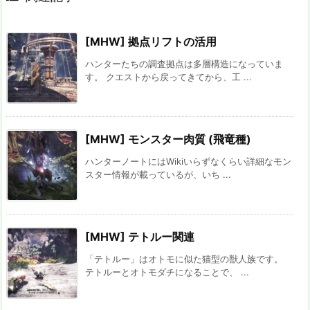
[MHW] 拠点リフトの活用
ハンターたちの調査拠点は多層構造になっていま
す。 クエストから戻ってきてから、工 ...
[MHW] モンスター肉質 (飛竜種)
ハンターノートにはWikiいらずなくらい詳細なモン
スター情報が載っているが、いち ...
[MHW] テトルー関連
「テトルー」はオトモに似た猫型の獣人族です。
テトルーとオトモダチになることで、 ...