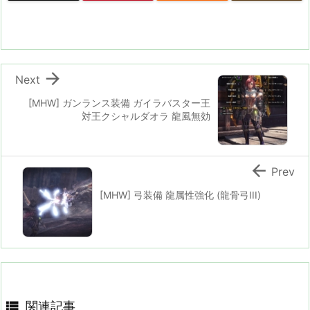

Next
[MHW] ガンランス装備 ガイラバスター王
対王クシャルダオラ 龍風無効

Prev
[MHW] 弓装備 龍属性強化 (龍骨弓III)

関連記事