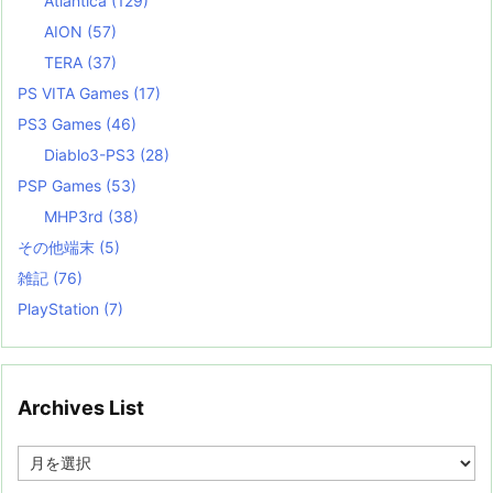
Atlantica
(129)
AION
(57)
TERA
(37)
PS VITA Games
(17)
PS3 Games
(46)
Diablo3-PS3
(28)
PSP Games
(53)
MHP3rd
(38)
その他端末
(5)
雑記
(76)
PlayStation
(7)
Archives List
A
r
c