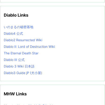
h
i
v
Diablo Links
e
s
L
いのまるの秘密基地
i
s
Diablo4 公式
t
Diablo2 Resurrected Wiki
Diablo II: Lord of Destruction Wiki
The Eternal Death Star
Diablo III 公式
Diablo 3 Wiki 日本語
Diablo3 Guide jP (犬小屋)
MHW Links