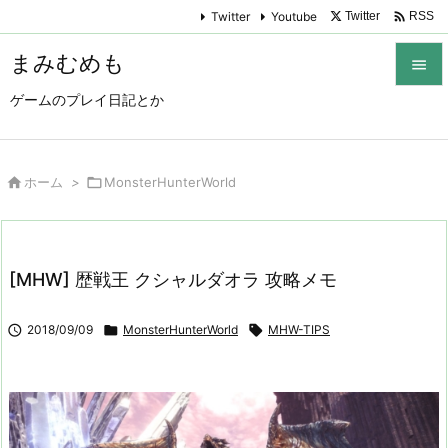

Twitter
Youtube
Twitter
RSS
まみむめも

ゲームのプレイ日記とか

メニュ

サイド

ホーム
>

MonsterHunterWorld

前へ

[MHW] 歴戦王 クシャルダオラ 攻略メモ
次へ


2018/09/09

MonsterHunterWorld

MHW-TIPS
検索