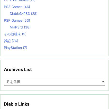
PS3 Games
(46)
Diablo3-PS3
(28)
PSP Games
(53)
MHP3rd
(38)
その他端末
(5)
雑記
(76)
PlayStation
(7)
Archives List
A
r
c
h
i
v
Diablo Links
e
s