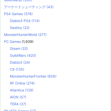
アーケードシューティング
(43)
PS4 Games
(378)
Diablo3-PS4
(114)
Destiny
(22)
MonsterHunterWorld
(277)
PC Games
(1,939)
Steam
(22)
GuildWars
(420)
Diablo3
(24)
C9
(135)
MonsterHunterFrontier
(656)
RF Online
(274)
Atlantica
(129)
AION
(57)
TERA
(37)
PS VITA Games
(17)