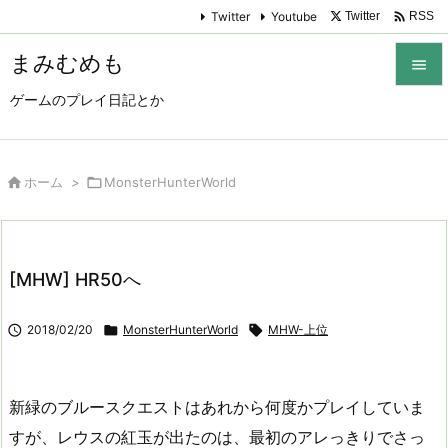

Twitter
Youtube
Twitter
RSS
まみむめも

ゲームのプレイ日記とか

メニュ

サイド

ホーム
>

MonsterHunterWorld

前へ

[MHW] HR50へ
次へ


2018/02/20

MonsterHunterWorld

MHW-上位
検索
新緑のブルースクエストはあれから何度かプレイしていま
すが、レウスの紅玉が出たのは、最初のアレっきりでさっ