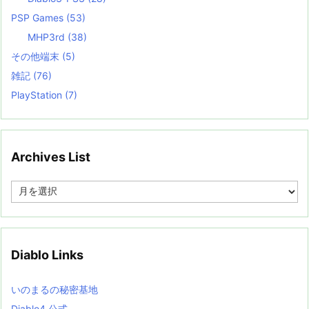
PSP Games
(53)
MHP3rd
(38)
その他端末
(5)
雑記
(76)
PlayStation
(7)
Archives List
A
r
c
h
i
v
Diablo Links
e
s
L
いのまるの秘密基地
i
s
Diablo4 公式