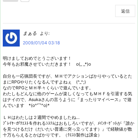
返信
まぁる
より:
2009/01/04 03:18
明けましておめでとうございます！
今年もお邪魔させていただきます！ o(_ _*)o
自分も一応猟団長ですが、ＭＨでアクションばかりやっているとた
まにRPGやりたくなるんですよねぇ (^_^;)
なのでRPGとＭＨ半々くらいで遊んでいます。
わたしもどんなに他のゲームが楽しくなってもＭＨＦを引退する気
はナイので、Asukaさんの言うように『まったりマイペース』で遊
んでいます *(o^冖^o)*
ＬＨはわたしは２週間でやめましたね…
ﾌﾟﾚｲﾔｰがｸｴｽﾄを作れるｼｽﾃﾑはおもしろいですが、ﾒｲﾝﾀｰｹﾞｯﾄが『誰か
を見つけるだけ（だいたい普通に突っ立ってます）』で経験値が数
十万もらえるとかばかりです。（ｸｴｽﾄ製作は課金）