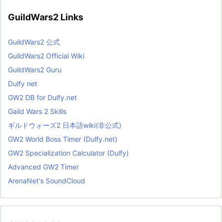
GuildWars2 Links
GuildWars2 公式
GuildWars2 Official Wiki
GuildWars2 Guru
Dulfy net
GW2 DB for Dulfy.net
Gaild Wars 2 Skills
ギルドウォーズ2 日本語wiki(非公式)
GW2 World Boss Timer (Dulfy.net)
GW2 Specialization Calculator (Dulfy)
Advanced GW2 Timer
ArenaNet's SoundCloud