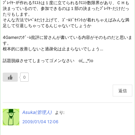
ﾌﾟﾚｲﾔｰが作れるｸｴｽﾄは１度に立てられるｸｴｽﾄ数限界があり、ＣＨも
決まっているので、参加できるのは１部の決まったﾌﾟﾚｲﾔｰだけだっ
たりもします。
そんな方法でﾚﾍﾞﾙだけ上げて、ｺﾞｰﾙﾄﾞｾｲﾝﾄが着れちゃえばみんな満
足して引退しちゃってるんじゃないでしょうか
4Gamerのｹﾞｰﾑ批評に皆さんが書いている内容がそのものだと思いま
す。
根本的に改善しないと過疎化は止まらないでしょう…
話題脱線させてしまってゴメンなさい o(_ _*)o
0
返信
Asuka(管理人)
より:
2009/01/04 12:06