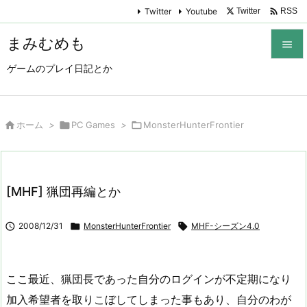

Twitter
Youtube
Twitter
RSS
まみむめも

ゲームのプレイ日記とか

メニュ

サイド

ホーム
>

PC Games
>

MonsterHunterFrontier

前へ

[MHF] 猟団再編とか
次へ


2008/12/31

MonsterHunterFrontier

MHF-シーズン4.0
検索
ここ最近、猟団長であった自分のログインが不定期になり
加入希望者を取りこぼしてしまった事もあり、自分のわが