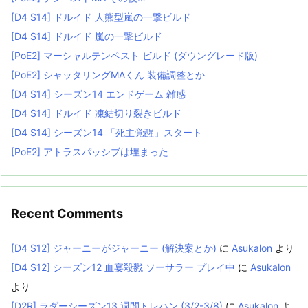
[D4 S14] ドルイド 人熊型嵐の一撃ビルド
[D4 S14] ドルイド 嵐の一撃ビルド
[PoE2] マーシャルテンペスト ビルド (ダウングレード版)
[PoE2] シャッタリングMAくん 装備調整とか
[D4 S14] シーズン14 エンドゲーム 雑感
[D4 S14] ドルイド 凍結切り裂きビルド
[D4 S14] シーズン14 「死主覚醒」スタート
[PoE2] アトラスパッシブは埋まった
Recent Comments
[D4 S12] ジャーニーがジャーニー (解決案とか)
に
Asukalon
より
[D4 S12] シーズン12 血宴殺戮 ソーサラー プレイ中
に
Asukalon
より
[D2R] ラダーシーズン13 週間トレハン (3/2-3/8)
に
Asukalon
よ