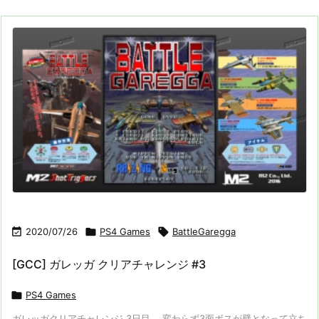

2020/07/26

PS4 Games

BattleGaregga
[GCC] ガレッガ クリアチャレンジ #3

PS4 Games
ガレッガクリアチャレンジ 3日目。 変わらず3面ボスが壁となって立ち