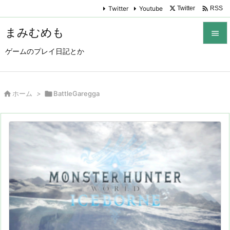

Twitter
Youtube
Twitter
RSS
まみむめも

ゲームのプレイ日記とか

メニュ

サイド

ホーム
>

BattleGaregga

前へ

次へ

検索