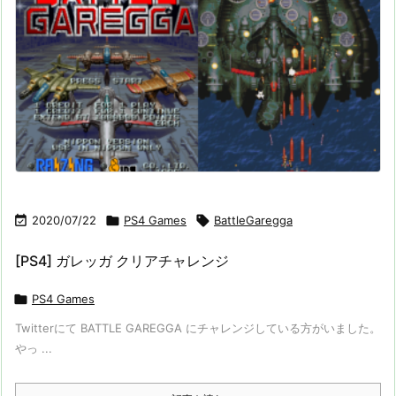

2020/07/22

PS4 Games

BattleGaregga
[PS4] ガレッガ クリアチャレンジ

PS4 Games
Twitterにて BATTLE GAREGGA にチャレンジしている方がいました。
やっ ...