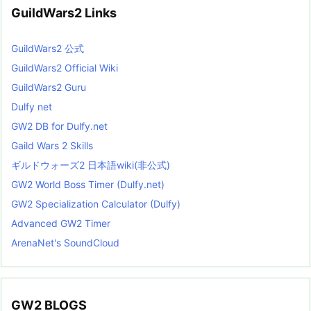
GuildWars2 Links
GuildWars2 公式
GuildWars2 Official Wiki
GuildWars2 Guru
Dulfy net
GW2 DB for Dulfy.net
Gaild Wars 2 Skills
ギルドウォーズ2 日本語wiki(非公式)
GW2 World Boss Timer (Dulfy.net)
GW2 Specialization Calculator (Dulfy)
Advanced GW2 Timer
ArenaNet's SoundCloud
GW2 BLOGS