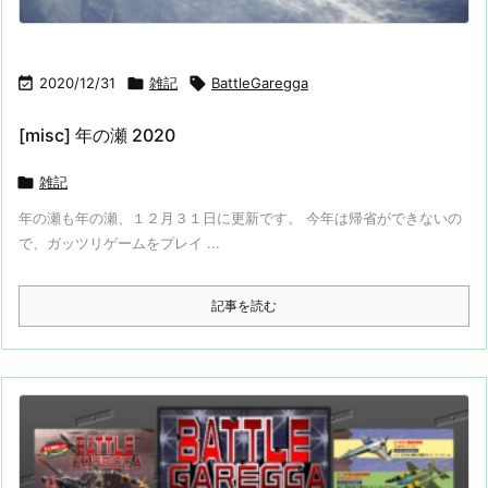

2020/12/31

雑記

BattleGaregga
[misc] 年の瀬 2020

雑記
年の瀬も年の瀬、１２月３１日に更新です。 今年は帰省ができないの
で、ガッツリゲームをプレイ ...
記事を読む