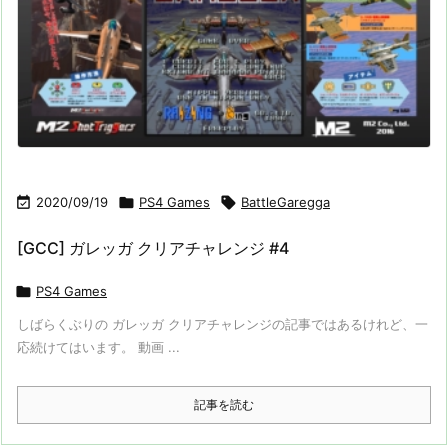

2020/09/19

PS4 Games

BattleGaregga
[GCC] ガレッガ クリアチャレンジ #4

PS4 Games
しばらくぶりの ガレッガ クリアチャレンジの記事ではあるけれど、一
応続けてはいます。 動画 ...
記事を読む