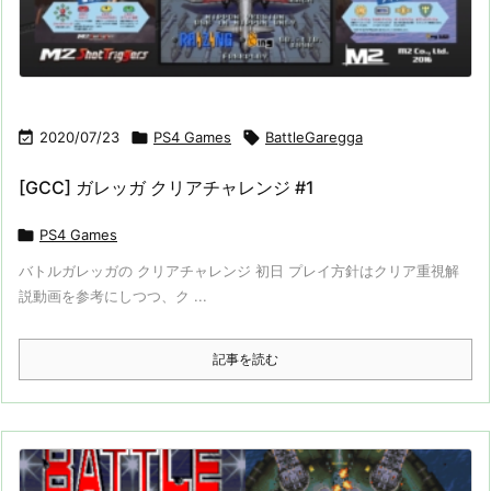

2020/07/23

PS4 Games

BattleGaregga
[GCC] ガレッガ クリアチャレンジ #1

PS4 Games
バトルガレッガの クリアチャレンジ 初日 プレイ方針はクリア重視解
説動画を参考にしつつ、ク ...
記事を読む