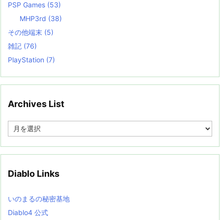
PSP Games
(53)
MHP3rd
(38)
その他端末
(5)
雑記
(76)
PlayStation
(7)
Archives List
A
r
c
h
i
v
Diablo Links
e
s
L
いのまるの秘密基地
i
s
Diablo4 公式
t