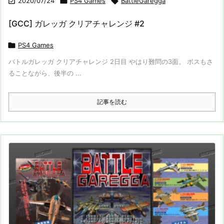

2020/07/24

PS4 Games

BattleGaregga
[GCC] ガレッガ クリアチャレンジ #2

PS4 Games
バトルガレッガ クリアチャレンジ 2日目 やはり難問の3面。 ボスもさ
ることながら、後半の ...
記事を読む