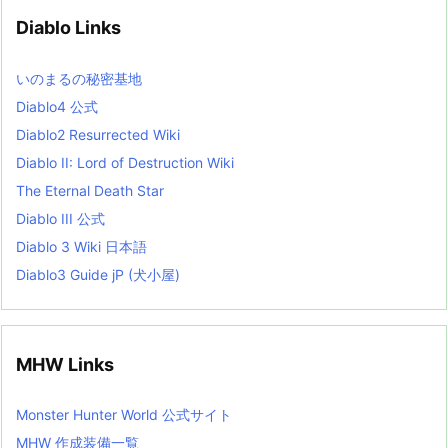
v
Diablo Links
e
s
L
いのまるの秘密基地
i
s
Diablo4 公式
t
Diablo2 Resurrected Wiki
Diablo II: Lord of Destruction Wiki
The Eternal Death Star
Diablo III 公式
Diablo 3 Wiki 日本語
Diablo3 Guide jP (犬小屋)
MHW Links
Monster Hunter World 公式サイト
MHW 作成装備一覧