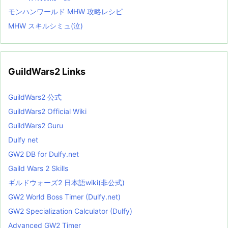
モンハンワールド MHW 攻略レシピ
MHW スキルシミュ(泣)
GuildWars2 Links
GuildWars2 公式
GuildWars2 Official Wiki
GuildWars2 Guru
Dulfy net
GW2 DB for Dulfy.net
Gaild Wars 2 Skills
ギルドウォーズ2 日本語wiki(非公式)
GW2 World Boss Timer (Dulfy.net)
GW2 Specialization Calculator (Dulfy)
Advanced GW2 Timer