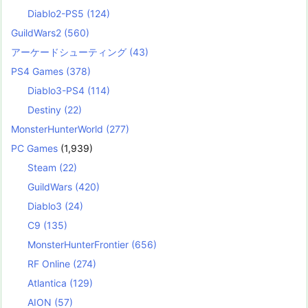
Diablo2-PS5
(124)
GuildWars2
(560)
アーケードシューティング
(43)
PS4 Games
(378)
Diablo3-PS4
(114)
Destiny
(22)
MonsterHunterWorld
(277)
PC Games
(1,939)
Steam
(22)
GuildWars
(420)
Diablo3
(24)
C9
(135)
MonsterHunterFrontier
(656)
RF Online
(274)
Atlantica
(129)
AION
(57)