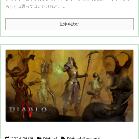
ろうとは思ってはいたけれど、 ...
記事を読む

2024/06/15

Diablo4

Diablo4-Season4