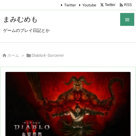

Twitter
Youtube
Twitter
RSS
まみむめも

ゲームのプレイ日記とか

メニュ

サイド

ホーム
>

Diablo4-Sorcerer

前へ

次へ

検索