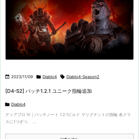

2023/11/09

Diablo4

Diablo4-Season2
[D4-S2] パッチ1.2.1 ユニーク指輪追加

Diablo4
ディアブロ IV｜パッチノート 1.2.1ビルド マリグナントの指輪 各クラ
スに1つずつ、 ...