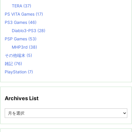
TERA
(37)
PS VITA Games
(17)
PS3 Games
(46)
Diablo3-PS3
(28)
PSP Games
(53)
MHP3rd
(38)
その他端末
(5)
雑記
(76)
PlayStation
(7)
Archives List
A
r
c
h
i