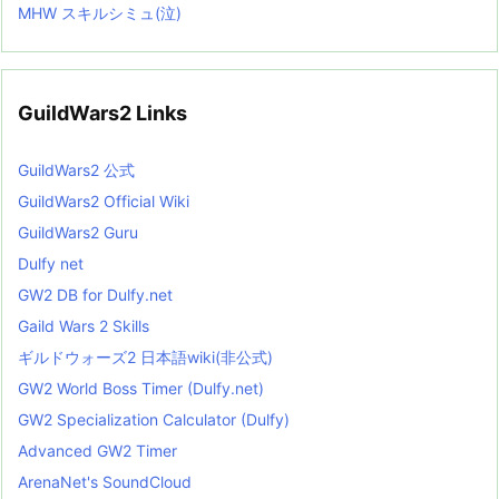
MHW スキルシミュ(泣)
GuildWars2 Links
GuildWars2 公式
GuildWars2 Official Wiki
GuildWars2 Guru
Dulfy net
GW2 DB for Dulfy.net
Gaild Wars 2 Skills
ギルドウォーズ2 日本語wiki(非公式)
GW2 World Boss Timer (Dulfy.net)
GW2 Specialization Calculator (Dulfy)
Advanced GW2 Timer
ArenaNet's SoundCloud