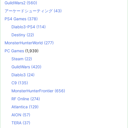
GuildWars2
(560)
アーケードシューティング
(43)
PS4 Games
(378)
Diablo3-PS4
(114)
Destiny
(22)
MonsterHunterWorld
(277)
PC Games
(1,939)
Steam
(22)
GuildWars
(420)
Diablo3
(24)
C9
(135)
MonsterHunterFrontier
(656)
RF Online
(274)
Atlantica
(129)
AION
(57)
TERA
(37)