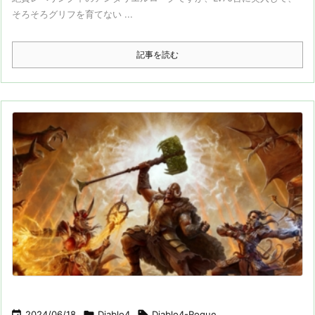
そろそろグリフを育てない ...
記事を読む

2024/06/18

Diablo4

Diablo4-Rogue