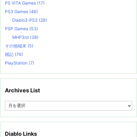
PS VITA Games
(17)
PS3 Games
(46)
Diablo3-PS3
(28)
PSP Games
(53)
MHP3rd
(38)
その他端末
(5)
雑記
(76)
PlayStation
(7)
Archives List
A
r
c
h
i
v
Diablo Links
e