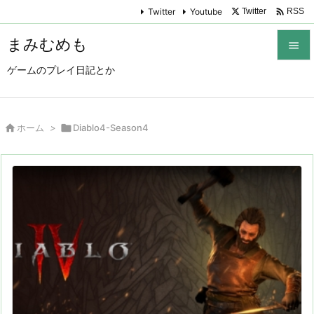

Twitter
Youtube
Twitter
RSS
まみむめも

ゲームのプレイ日記とか

メニュ

サイド

ホーム
>

Diablo4-Season4

前へ

次へ

検索