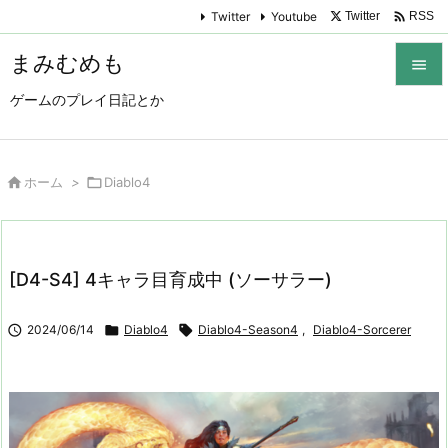

Twitter
Youtube
Twitter
RSS
まみむめも

ゲームのプレイ日記とか

メニュ

サイド

ホーム
>

Diablo4

前へ

[D4-S4] 4キャラ目育成中 (ソーサラー)
次へ


2024/06/14

Diablo4

Diablo4-Season4
,
Diablo4-Sorcerer
検索