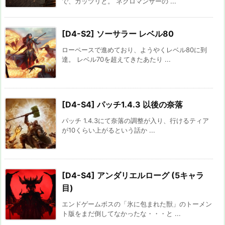
で、ガッツリと。 ネクロマンサーの ...
[D4-S2] ソーサラー レベル80
ローペースで進めており、ようやくレベル80に到
達。 レベル70を超えてきたあたり ...
[D4-S4] パッチ1.4.3 以後の奈落
パッチ 1.4.3にて奈落の調整が入り、行けるティア
が10くらい上がるという話か ...
[D4-S4] アンダリエルローグ (5キャラ
目)
エンドゲームボスの「氷に包まれた獣」のトーメン
ト版をまだ倒してなかったな・・・と ...