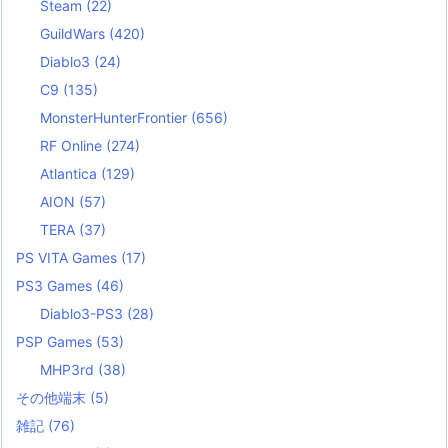
Steam
(22)
GuildWars
(420)
Diablo3
(24)
C9
(135)
MonsterHunterFrontier
(656)
RF Online
(274)
Atlantica
(129)
AION
(57)
TERA
(37)
PS VITA Games
(17)
PS3 Games
(46)
Diablo3-PS3
(28)
PSP Games
(53)
MHP3rd
(38)
その他端末
(5)
雑記
(76)