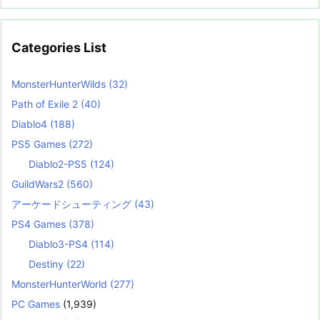
Categories List
MonsterHunterWilds
(32)
Path of Exile 2
(40)
Diablo4
(188)
PS5 Games
(272)
Diablo2-PS5
(124)
GuildWars2
(560)
アーケードシューティング
(43)
PS4 Games
(378)
Diablo3-PS4
(114)
Destiny
(22)
MonsterHunterWorld
(277)
PC Games
(1,939)