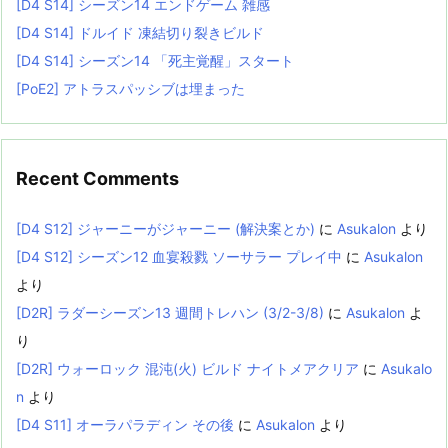
[D4 S14] シーズン14 エンドゲーム 雑感
[D4 S14] ドルイド 凍結切り裂きビルド
[D4 S14] シーズン14 「死主覚醒」スタート
[PoE2] アトラスパッシブは埋まった
Recent Comments
[D4 S12] ジャーニーがジャーニー (解決案とか)
に
Asukalon
より
[D4 S12] シーズン12 血宴殺戮 ソーサラー プレイ中
に
Asukalon
より
[D2R] ラダーシーズン13 週間トレハン (3/2-3/8)
に
Asukalon
よ
り
[D2R] ウォーロック 混沌(火) ビルド ナイトメアクリア
に
Asukalo
n
より
[D4 S11] オーラパラディン その後
に
Asukalon
より