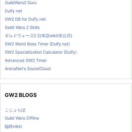
GuildWars2 Guru
Dulfy net
GW2 DB for Dulfy.net
Gaild Wars 2 Skills
ギルドウォーズ2 日本語wiki(非公式)
GW2 World Boss Timer (Dulfy.net)
GW2 Specialization Calculator (Dulfy)
Advanced GW2 Timer
ArenaNet's SoundCloud
GW2 BLOGS
こじょらぼ
Guild Wars Offline
臨時nikki