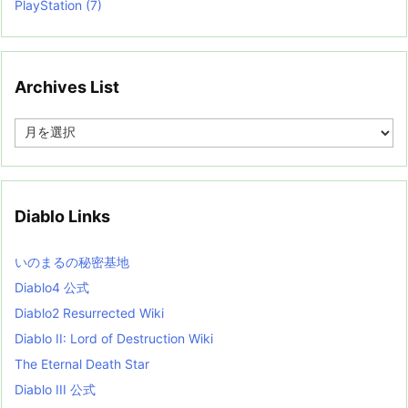
PlayStation
(7)
Archives List
A
r
c
h
i
v
Diablo Links
e
s
L
いのまるの秘密基地
i
s
Diablo4 公式
t
Diablo2 Resurrected Wiki
Diablo II: Lord of Destruction Wiki
The Eternal Death Star
Diablo III 公式