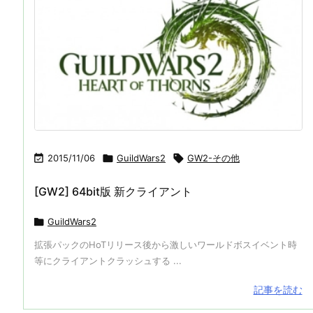

2015/11/06

GuildWars2

GW2-その他
[GW2] 64bit版 新クライアント

GuildWars2
拡張パックのHoTリリース後から激しいワールドボスイベント時
等にクライアントクラッシュする ...
記事を読む