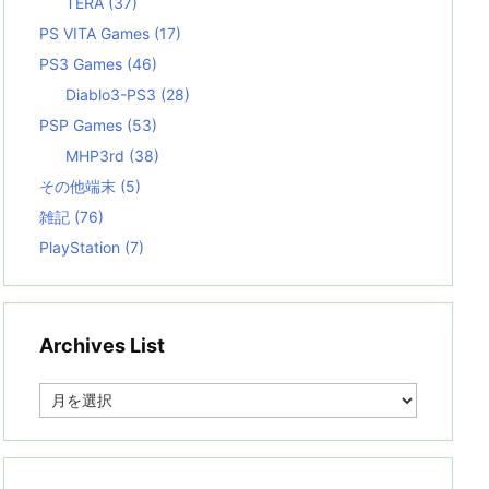
TERA
(37)
PS VITA Games
(17)
PS3 Games
(46)
Diablo3-PS3
(28)
PSP Games
(53)
MHP3rd
(38)
その他端末
(5)
雑記
(76)
PlayStation
(7)
Archives List
A
r
c
h
i
v