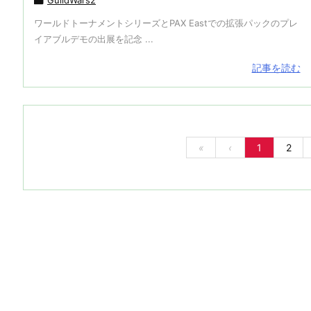

ワールドトーナメントシリーズとPAX Eastでの拡張パックのプレ
イアブルデモの出展を記念 ...
記事を読む
«
‹
1
2