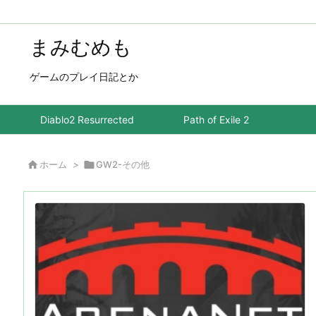
まみむめも
ゲームのプレイ日記とか
Diablo2 Resurrected
Path of Exile 2

ホーム
>

GW2-その他