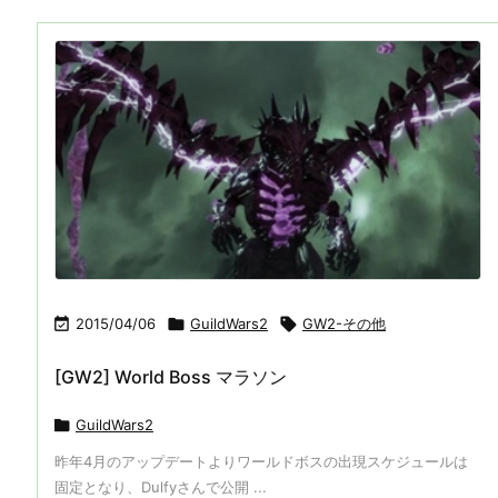

2015/04/06

GuildWars2

GW2-その他
[GW2] World Boss マラソン

GuildWars2
昨年4月のアップデートよりワールドボスの出現スケジュールは
固定となり、Dulfyさんで公開 ...