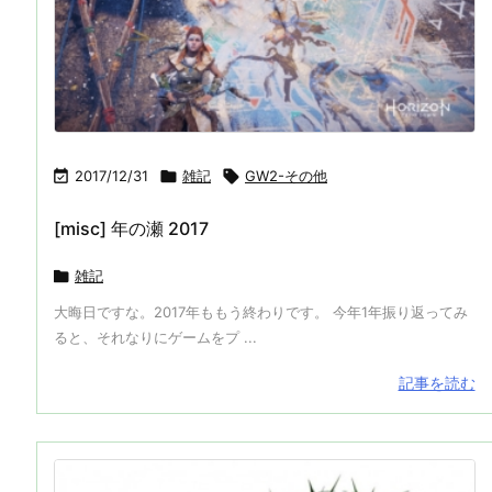

2017/12/31

雑記

GW2-その他
[misc] 年の瀬 2017

雑記
大晦日ですな。2017年ももう終わりです。 今年1年振り返ってみ
ると、それなりにゲームをプ ...
記事を読む