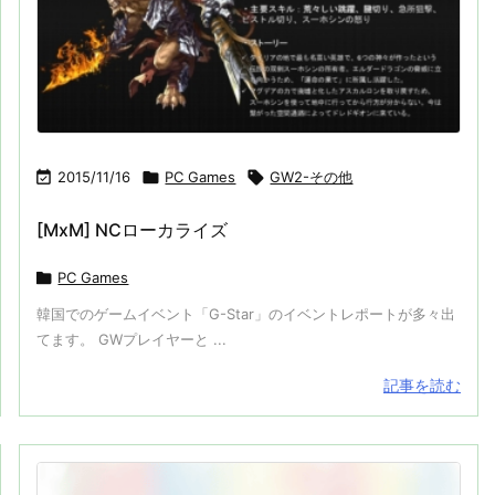

2015/11/16

PC Games

GW2-その他
[MxM] NCローカライズ

PC Games
韓国でのゲームイベント「G-Star」のイベントレポートが多々出
てます。 GWプレイヤーと ...
記事を読む