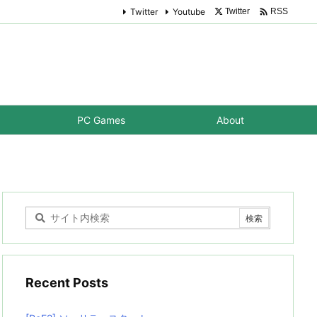

Twitter
Youtube
Twitter
RSS
PC Games
About
Recent Posts