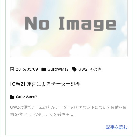

2015/05/09

GuildWars2

GW2-その他
[GW2] 運営によるチーター処理

GuildWars2
GW2の運営チームの方がチーターのアカウントについて装備を装
備を捨てて、投身し、その後キャ ...
記事を読む