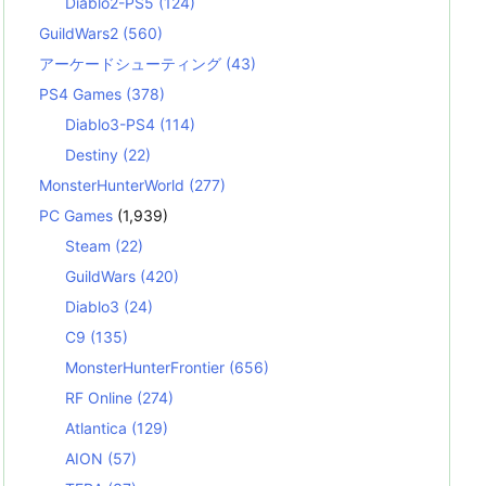
Diablo2-PS5
(124)
GuildWars2
(560)
アーケードシューティング
(43)
PS4 Games
(378)
Diablo3-PS4
(114)
Destiny
(22)
MonsterHunterWorld
(277)
PC Games
(1,939)
Steam
(22)
GuildWars
(420)
Diablo3
(24)
C9
(135)
MonsterHunterFrontier
(656)
RF Online
(274)
Atlantica
(129)
AION
(57)