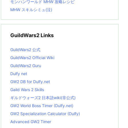
モンハンワールド MHW 攻略レシピ
MHW スキルシミュ(泣)
GuildWars2 Links
GuildWars2 公式
GuildWars2 Official Wiki
GuildWars2 Guru
Dulfy net
GW2 DB for Dulfy.net
Gaild Wars 2 Skills
ギルドウォーズ2 日本語wiki(非公式)
GW2 World Boss Timer (Dulfy.net)
GW2 Specialization Calculator (Dulfy)
Advanced GW2 Timer