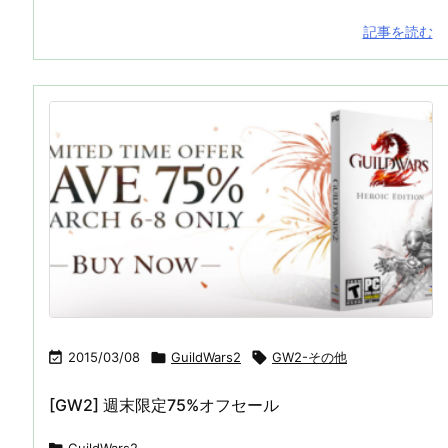
記事を読む

2015/03/08

GuildWars2

GW2-その他
[GW2] 週末限定75%オフセール
GuildWars2