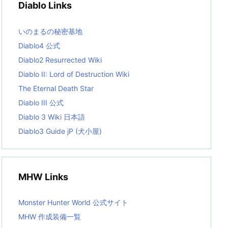
Diablo Links
e
s
L
いのまるの秘密基地
i
s
Diablo4 公式
t
Diablo2 Resurrected Wiki
Diablo II: Lord of Destruction Wiki
The Eternal Death Star
Diablo III 公式
Diablo 3 Wiki 日本語
Diablo3 Guide jP (犬小屋)
MHW Links
Monster Hunter World 公式サイト
MHW 作成装備一覧