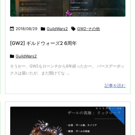

2018/08/29

GuildWars2

GW2-その他
[GW2] ギルドウォーズ2 6周年

GuildWars2
そうかー、GW2もローンチから6年経ったかー。 バースデーボッ
クスは届いたが、まだ開けてな ...
記事を読む