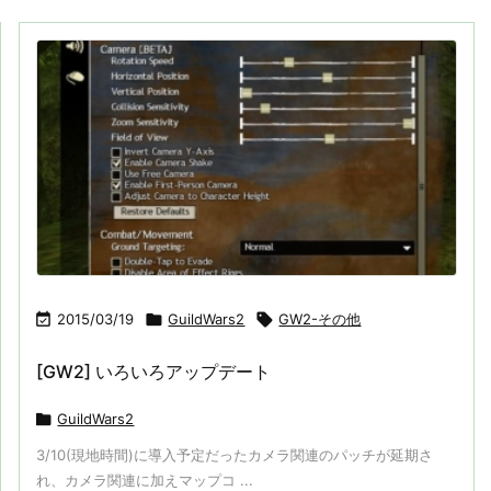

2015/03/19

GuildWars2

GW2-その他
[GW2] いろいろアップデート

GuildWars2
3/10(現地時間)に導入予定だったカメラ関連のパッチが延期さ
れ、カメラ関連に加えマップコ ...