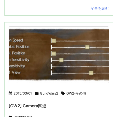
記事を読む

2015/03/01

GuildWars2

GW2-その他
[GW2] Camera関連
GuildWars2