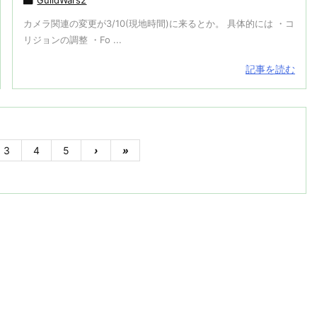

カメラ関連の変更が3/10(現地時間)に来るとか。 具体的には ・コ
リジョンの調整 ・Fo ...
記事を読む
3
4
5
›
»