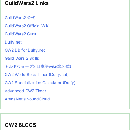
GuildWars2 Links
GuildWars2 公式
GuildWars2 Official Wiki
GuildWars2 Guru
Dulfy net
GW2 DB for Dulfy.net
Gaild Wars 2 Skills
ギルドウォーズ2 日本語wiki(非公式)
GW2 World Boss Timer (Dulfy.net)
GW2 Specialization Calculator (Dulfy)
Advanced GW2 Timer
ArenaNet's SoundCloud
GW2 BLOGS