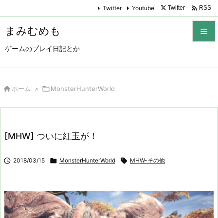

Twitter
Youtube
Twitter
RSS
まみむめも

ゲームのプレイ日記とか

メニュ

サイド

ホーム
>

MonsterHunterWorld

前へ

[MHW] ついに紅玉が！
次へ


2018/03/15

MonsterHunterWorld

MHW-その他
検索