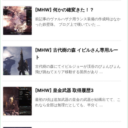
[MHW] 何かの確変きた！？
前記事のヴァルハザク用ランス装備の作成時はなか
った鉄壁珠。 ブログ上で嘆いていた ...
[MHW] 古代樹の森 イビルさん専用ルー
ト
古代樹の森にてイビルジョーが渓谷のぴょんぴょん
飛び跳ねてエリア移動する箇所があり ...
[MHW] 皇金武器 取得履歴3
最初の頃は追加武器の皇金の武器が結構出てて、こ
れなら全部は無理だとしても、半分く ...