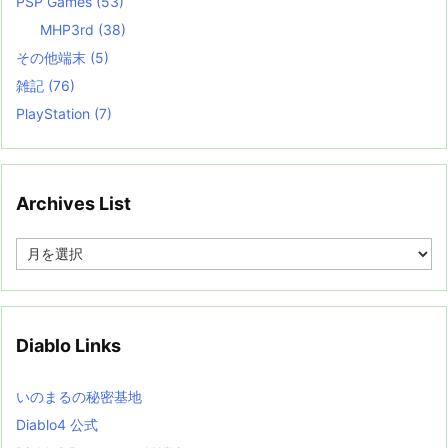
PSP Games
(53)
MHP3rd
(38)
その他端末
(5)
雑記
(76)
PlayStation
(7)
Archives List
A
r
c
h
i
v
Diablo Links
e
s
L
いのまるの秘密基地
i
s
Diablo4 公式
t