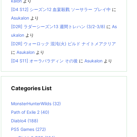
kalon
より
[D4 S12] シーズン12 血宴殺戮 ソーサラー プレイ中
に
Asukalon
より
[D2R] ラダーシーズン13 週間トレハン (3/2-3/8)
に
As
ukalon
より
[D2R] ウォーロック 混沌(火) ビルド ナイトメアクリア
に
Asukalon
より
[D4 S11] オーラパラディン その後
に
Asukalon
より
Categories List
MonsterHunterWilds
(32)
Path of Exile 2
(40)
Diablo4
(188)
PS5 Games
(272)