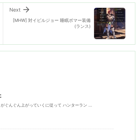

Next
[MHW] 対イビルジョー 睡眠ボマー装備
(ランス)
た
ぐんぐん上がっていくに従って ハンターラン ...