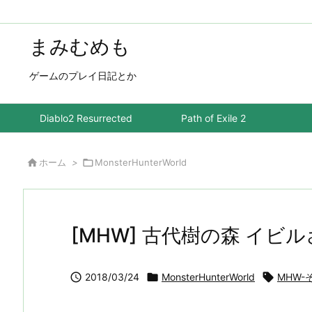
まみむめも
ゲームのプレイ日記とか
Diablo2 Resurrected
Path of Exile 2

ホーム
>

MonsterHunterWorld
[MHW] 古代樹の森 イビ

2018/03/24

MonsterHunterWorld

MHW-