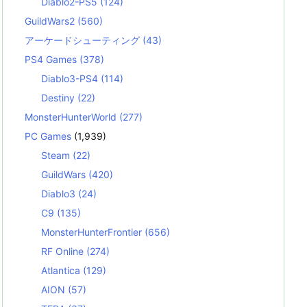
Diablo2-PS5
(124)
GuildWars2
(560)
アーケードシューティング
(43)
PS4 Games
(378)
Diablo3-PS4
(114)
Destiny
(22)
MonsterHunterWorld
(277)
PC Games
(1,939)
Steam
(22)
GuildWars
(420)
Diablo3
(24)
C9
(135)
MonsterHunterFrontier
(656)
RF Online
(274)
Atlantica
(129)
AION
(57)