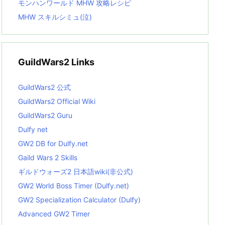
モンハンワールド MHW 攻略レシピ
MHW スキルシミュ(泣)
GuildWars2 Links
GuildWars2 公式
GuildWars2 Official Wiki
GuildWars2 Guru
Dulfy net
GW2 DB for Dulfy.net
Gaild Wars 2 Skills
ギルドウォーズ2 日本語wiki(非公式)
GW2 World Boss Timer (Dulfy.net)
GW2 Specialization Calculator (Dulfy)
Advanced GW2 Timer