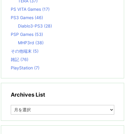
TERA
(37)
PS VITA Games
(17)
PS3 Games
(46)
Diablo3-PS3
(28)
PSP Games
(53)
MHP3rd
(38)
その他端末
(5)
雑記
(76)
PlayStation
(7)
Archives List
A
r
c
h
i
v