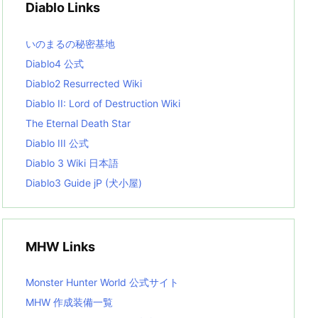
Diablo Links
e
s
L
いのまるの秘密基地
i
s
Diablo4 公式
t
Diablo2 Resurrected Wiki
Diablo II: Lord of Destruction Wiki
The Eternal Death Star
Diablo III 公式
Diablo 3 Wiki 日本語
Diablo3 Guide jP (犬小屋)
MHW Links
Monster Hunter World 公式サイト
MHW 作成装備一覧