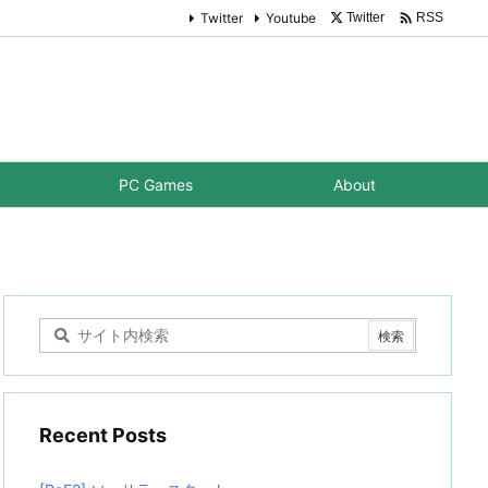

Twitter
Youtube
Twitter
RSS
PC Games
About
Recent Posts