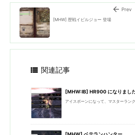

Prev
[MHW] 歴戦イビルジョー 登場

関連記事
[MHW:IB] HR900 になりまし
アイスボーンになって、マスターランクが
[MHW] ベテランハンター