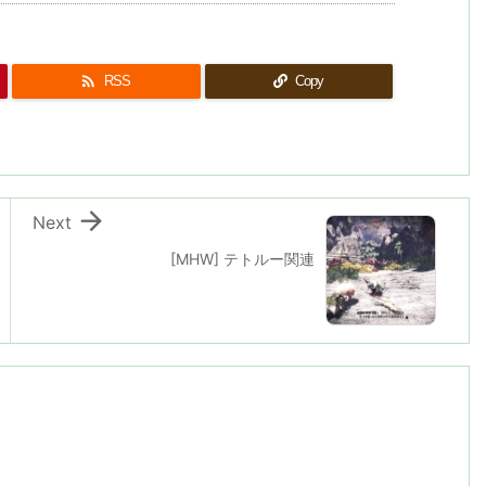

RSS
Copy

Next
[MHW] テトルー関連