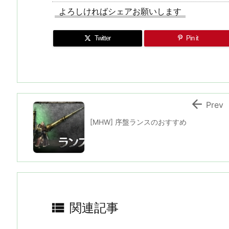
よろしければシェアお願いします
Twitter
Pin it

Prev
[MHW] 序盤ランスのおすすめ

関連記事