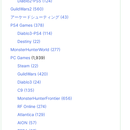
Diablo2-PS5
(124)
GuildWars2
(560)
アーケードシューティング
(43)
PS4 Games
(378)
Diablo3-PS4
(114)
Destiny
(22)
MonsterHunterWorld
(277)
PC Games
(1,939)
Steam
(22)
GuildWars
(420)
Diablo3
(24)
C9
(135)
MonsterHunterFrontier
(656)
RF Online
(274)
Atlantica
(129)
AION
(57)