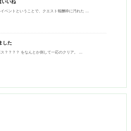
はいいね
ベントということで、クエスト報酬枠に汚れた ...
しました
？？？？ をなんとか倒して一応のクリア。 ...