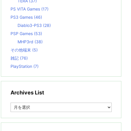
TERA
(37)
PS VITA Games
(17)
PS3 Games
(46)
Diablo3-PS3
(28)
PSP Games
(53)
MHP3rd
(38)
その他端末
(5)
雑記
(76)
PlayStation
(7)
Archives List
A
r
c
h
i
v