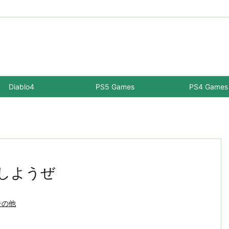
Diablo4
PS5 Games
PS4 Games
換しようぜ
その他