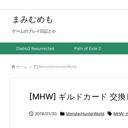
まみむめも
ゲームのプレイ日記とか
Diablo2 Resurrected
Path of Exile 2

ホーム
>

MonsterHunterWorld
[MHW] ギルドカード 交

2018/01/30

MonsterHunterWorld

MHW-