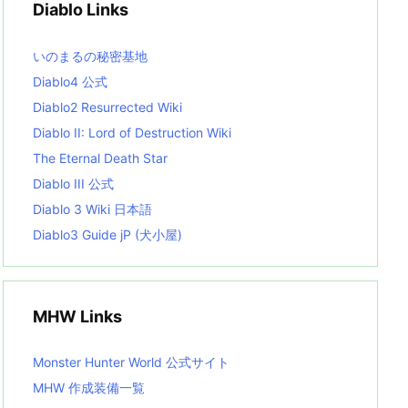
Diablo Links
e
s
L
いのまるの秘密基地
i
s
Diablo4 公式
t
Diablo2 Resurrected Wiki
Diablo II: Lord of Destruction Wiki
The Eternal Death Star
Diablo III 公式
Diablo 3 Wiki 日本語
Diablo3 Guide jP (犬小屋)
MHW Links
Monster Hunter World 公式サイト
MHW 作成装備一覧