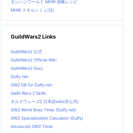
モンハンワールド MHW 攻略レシピ
MHW スキルシミュ(泣)
GuildWars2 Links
GuildWars2 公式
GuildWars2 Official Wiki
GuildWars2 Guru
Dulfy net
GW2 DB for Dulfy.net
Gaild Wars 2 Skills
ギルドウォーズ2 日本語wiki(非公式)
GW2 World Boss Timer (Dulfy.net)
GW2 Specialization Calculator (Dulfy)
Advanced GW2 Timer