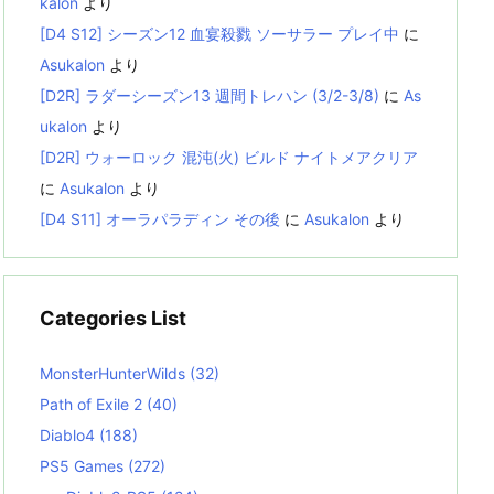
kalon
より
[D4 S12] シーズン12 血宴殺戮 ソーサラー プレイ中
に
Asukalon
より
[D2R] ラダーシーズン13 週間トレハン (3/2-3/8)
に
As
ukalon
より
[D2R] ウォーロック 混沌(火) ビルド ナイトメアクリア
に
Asukalon
より
[D4 S11] オーラパラディン その後
に
Asukalon
より
Categories List
MonsterHunterWilds
(32)
Path of Exile 2
(40)
Diablo4
(188)
PS5 Games
(272)