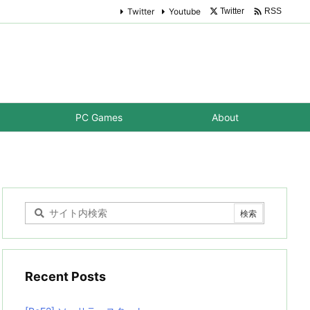

Twitter
Youtube
Twitter
RSS
PC Games
About
Recent Posts