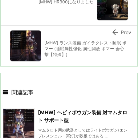
[MHW] HR300になりました

Prev
[MHW] ランス装備 ガイラクレスト睡眠 ボ
マー (睡眠属性強化 属性開放 ボマー 会心
撃【特殊】)

関連記事
[MHW] ヘビィボウガン装備 対マムタロ
ト サポート型
マムタロト用の武器としてはライトボウガン(エン
プレスシェル・冥灯)が鉄板ではある ...