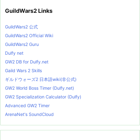
GuildWars2 Links
GuildWars2 公式
GuildWars2 Official Wiki
GuildWars2 Guru
Dulfy net
GW2 DB for Dulfy.net
Gaild Wars 2 Skills
ギルドウォーズ2 日本語wiki(非公式)
GW2 World Boss Timer (Dulfy.net)
GW2 Specialization Calculator (Dulfy)
Advanced GW2 Timer
ArenaNet's SoundCloud