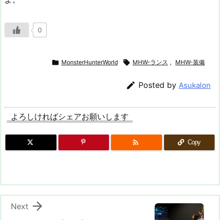
0

MonsterHunterWorld

MHW-ランス
,
MHW-装備

Posted by
Asukalon
よろしければシェアお願いします

Copy

Next