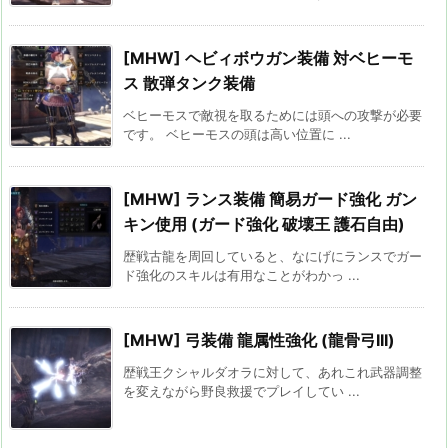
[MHW] ヘビィボウガン装備 対ベヒーモ
ス 散弾タンク装備
ベヒーモスで敵視を取るためには頭への攻撃が必要
です。 ベヒーモスの頭は高い位置に ...
[MHW] ランス装備 簡易ガード強化 ガン
キン使用 (ガード強化 破壊王 護石自由)
歴戦古龍を周回していると、なにげにランスでガー
ド強化のスキルは有用なことがわかっ ...
[MHW] 弓装備 龍属性強化 (龍骨弓III)
歴戦王クシャルダオラに対して、あれこれ武器調整
を変えながら野良救援でプレイしてい ...