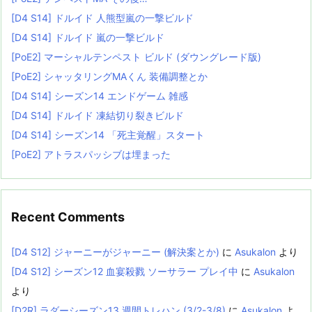
[D4 S14] ドルイド 人熊型嵐の一撃ビルド
[D4 S14] ドルイド 嵐の一撃ビルド
[PoE2] マーシャルテンペスト ビルド (ダウングレード版)
[PoE2] シャッタリングMAくん 装備調整とか
[D4 S14] シーズン14 エンドゲーム 雑感
[D4 S14] ドルイド 凍結切り裂きビルド
[D4 S14] シーズン14 「死主覚醒」スタート
[PoE2] アトラスパッシブは埋まった
Recent Comments
[D4 S12] ジャーニーがジャーニー (解決案とか)
に
Asukalon
より
[D4 S12] シーズン12 血宴殺戮 ソーサラー プレイ中
に
Asukalon
より
[D2R] ラダーシーズン13 週間トレハン (3/2-3/8)
に
Asukalon
よ