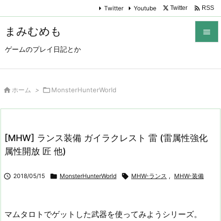

Twitter
Youtube
Twitter
RSS
まみむめも

ゲームのプレイ日記とか

メニュ

サイド

ホーム
>

MonsterHunterWorld

前へ

[MHW] ランス装備 ガイラクレスト 雷 (雷属性強化
次へ
属性開放 匠 他)

検索

2018/05/15

MonsterHunterWorld

MHW-ランス
,
MHW-装備
マムタロトでゲットした武器を使ってみようシリーズ。