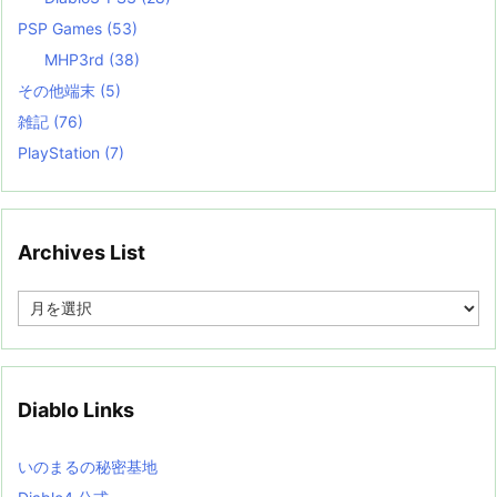
PSP Games
(53)
MHP3rd
(38)
その他端末
(5)
雑記
(76)
PlayStation
(7)
Archives List
A
r
c
h
i
v
Diablo Links
e
s
L
いのまるの秘密基地
i
s