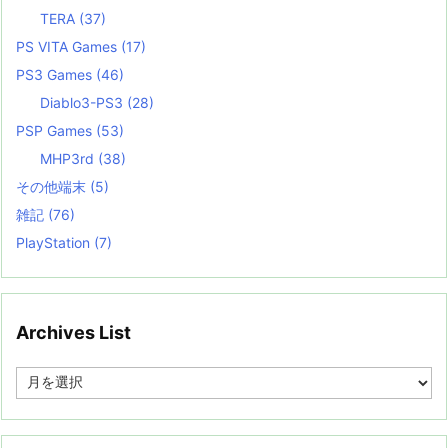
TERA
(37)
PS VITA Games
(17)
PS3 Games
(46)
Diablo3-PS3
(28)
PSP Games
(53)
MHP3rd
(38)
その他端末
(5)
雑記
(76)
PlayStation
(7)
Archives List
A
r
c
h
i