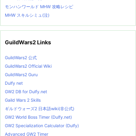
モンハンワールド MHW 攻略レシピ
MHW スキルシミュ(泣)
GuildWars2 Links
GuildWars2 公式
GuildWars2 Official Wiki
GuildWars2 Guru
Dulfy net
GW2 DB for Dulfy.net
Gaild Wars 2 Skills
ギルドウォーズ2 日本語wiki(非公式)
GW2 World Boss Timer (Dulfy.net)
GW2 Specialization Calculator (Dulfy)
Advanced GW2 Timer