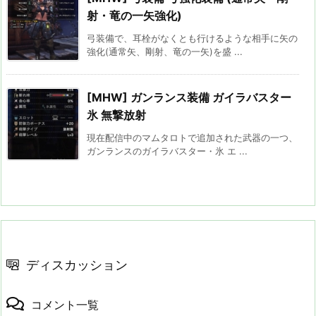
射・竜の一矢強化)
弓装備で、耳栓がなくとも行けるような相手に矢の
強化(通常矢、剛射、竜の一矢)を盛 ...
[MHW] ガンランス装備 ガイラバスター
氷 無撃放射
現在配信中のマムタロトで追加された武器の一つ、
ガンランスのガイラバスター・氷 エ ...
ディスカッション
コメント一覧