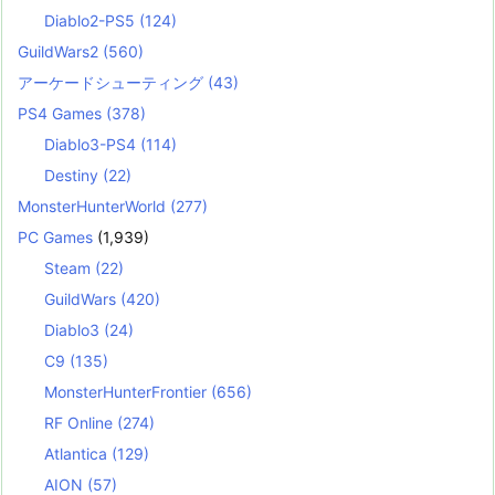
Diablo2-PS5
(124)
GuildWars2
(560)
アーケードシューティング
(43)
PS4 Games
(378)
Diablo3-PS4
(114)
Destiny
(22)
MonsterHunterWorld
(277)
PC Games
(1,939)
Steam
(22)
GuildWars
(420)
Diablo3
(24)
C9
(135)
MonsterHunterFrontier
(656)
RF Online
(274)
Atlantica
(129)
AION
(57)