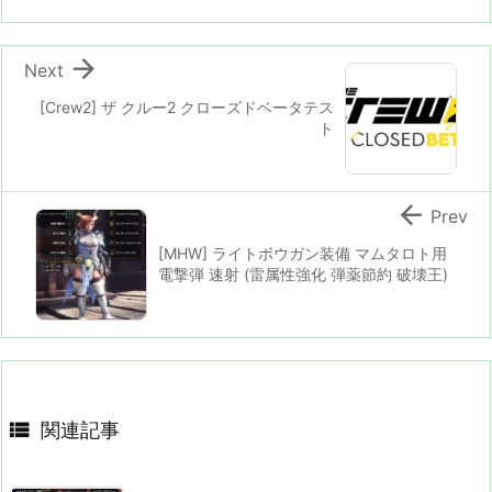

Next
[Crew2] ザ クルー2 クローズドベータテス
ト

Prev
[MHW] ライトボウガン装備 マムタロト用
電撃弾 速射 (雷属性強化 弾薬節約 破壊王)

関連記事