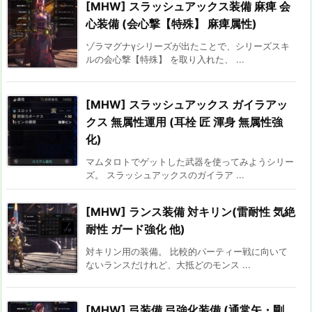
[MHW] スラッシュアックス装備 麻痺 会
心装備 (会心撃【特殊】 麻痺属性)
ゾラマグナγシリーズが出たことで、シリーズスキ
ルの会心撃【特殊】 を取り入れた、 ...
[MHW] スラッシュアックス ガイラアッ
クス 無属性運用 (耳栓 匠 渾身 無属性強
化)
マムタロトでゲットした武器を使ってみようシリー
ズ。 スラッシュアックスのガイラア ...
[MHW] ランス装備 対キリン(雷耐性 気絶
耐性 ガード強化 他)
対キリン用の装備。 比較的パーティー戦に向いて
ないランスだけれど、大抵どのモンス ...
[MHW] 弓装備 弓強化装備 (通常矢・剛