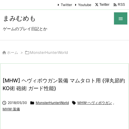

Twitter
Youtube
Twitter
RSS
まみむめも

ゲームのプレイ日記とか

メニュ

サイド

ホーム
>

MonsterHunterWorld

前へ

[MHW] ヘヴィボウガン装備 マムタロト用 (弾丸節約
次へ
KO術 砲術 ガード性能)

検索

2018/05/30

MonsterHunterWorld

MHW-ヘヴィボウガン
,
MHW-装備