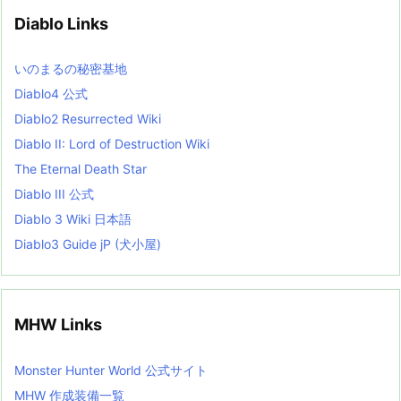
v
Diablo Links
e
s
L
いのまるの秘密基地
i
s
Diablo4 公式
t
Diablo2 Resurrected Wiki
Diablo II: Lord of Destruction Wiki
The Eternal Death Star
Diablo III 公式
Diablo 3 Wiki 日本語
Diablo3 Guide jP (犬小屋)
MHW Links
Monster Hunter World 公式サイト
MHW 作成装備一覧