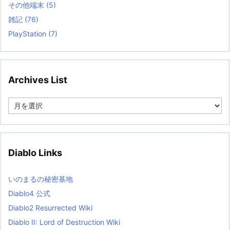
その他端末
(5)
雑記
(76)
PlayStation
(7)
Archives List
A
r
c
h
i
v
Diablo Links
e
s
L
いのまるの秘密基地
i
s
Diablo4 公式
t
Diablo2 Resurrected Wiki
Diablo II: Lord of Destruction Wiki