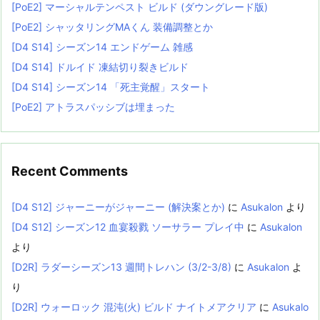
[PoE2] マーシャルテンペスト ビルド (ダウングレード版)
[PoE2] シャッタリングMAくん 装備調整とか
[D4 S14] シーズン14 エンドゲーム 雑感
[D4 S14] ドルイド 凍結切り裂きビルド
[D4 S14] シーズン14 「死主覚醒」スタート
[PoE2] アトラスパッシブは埋まった
Recent Comments
[D4 S12] ジャーニーがジャーニー (解決案とか)
に
Asukalon
より
[D4 S12] シーズン12 血宴殺戮 ソーサラー プレイ中
に
Asukalon
より
[D2R] ラダーシーズン13 週間トレハン (3/2-3/8)
に
Asukalon
よ
り
[D2R] ウォーロック 混沌(火) ビルド ナイトメアクリア
に
Asukalo