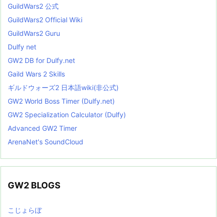
GuildWars2 公式
GuildWars2 Official Wiki
GuildWars2 Guru
Dulfy net
GW2 DB for Dulfy.net
Gaild Wars 2 Skills
ギルドウォーズ2 日本語wiki(非公式)
GW2 World Boss Timer (Dulfy.net)
GW2 Specialization Calculator (Dulfy)
Advanced GW2 Timer
ArenaNet's SoundCloud
GW2 BLOGS
こじょらぼ