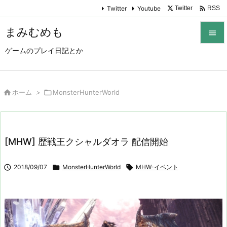

Twitter
Youtube
Twitter
RSS
まみむめも

ゲームのプレイ日記とか

メニュ

サイド

ホーム
>

MonsterHunterWorld

前へ

[MHW] 歴戦王クシャルダオラ 配信開始
次へ


2018/09/07

MonsterHunterWorld

MHW-イベント
検索