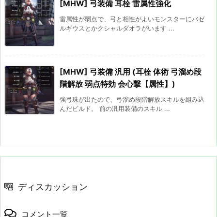
[MHW] 弓装備 耳栓 雷属性強化
雷属性が弱点で、弓と相性がよいモンスターにバゼ
ルギウスとかクシャルダオラがいます ...
[MHW] 弓装備 汎用 (耳栓 体術 弓溜め段
階解放 弱点特効 会心撃【属性】)
強弓珠が出たので、弓溜め段階解放スキルを組み込
んだビルド。 前の汎用装備のスキル ...
ディスカッション
コメント一覧