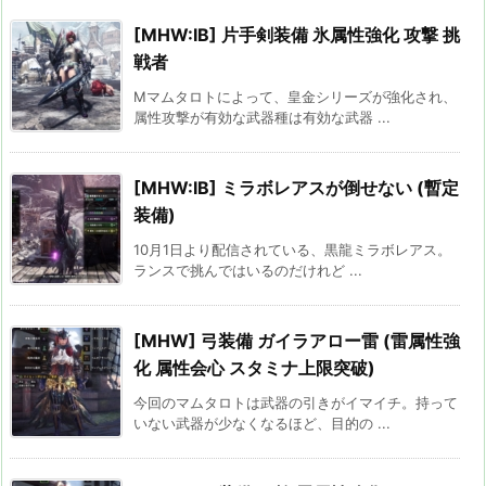
[MHW:IB] 片手剣装備 氷属性強化 攻撃 挑
戦者
Mマムタロトによって、皇金シリーズが強化され、
属性攻撃が有効な武器種は有効な武器 ...
[MHW:IB] ミラボレアスが倒せない (暫定
装備)
10月1日より配信されている、黒龍ミラボレアス。
ランスで挑んではいるのだけれど ...
[MHW] 弓装備 ガイラアロー雷 (雷属性強
化 属性会心 スタミナ上限突破)
今回のマムタロトは武器の引きがイマイチ。持って
いない武器が少なくなるほど、目的の ...