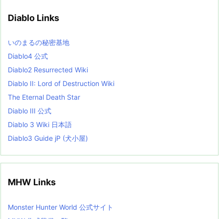
i
v
Diablo Links
e
s
L
いのまるの秘密基地
i
s
Diablo4 公式
t
Diablo2 Resurrected Wiki
Diablo II: Lord of Destruction Wiki
The Eternal Death Star
Diablo III 公式
Diablo 3 Wiki 日本語
Diablo3 Guide jP (犬小屋)
MHW Links
Monster Hunter World 公式サイト