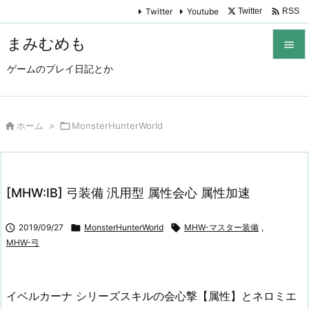

Twitter
Youtube
Twitter
RSS
まみむめも

ゲームのプレイ日記とか

メニュ

サイド

ホーム
>

MonsterHunterWorld

前へ

[MHW:IB] 弓装備 汎用型 属性会心 属性加速
次へ


2019/09/27

MonsterHunterWorld

MHW-マスター装備
,
検索
MHW-弓
イベルカーナ シリーズスキルの会心撃【属性】とネロミエ