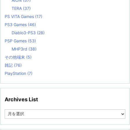
AION
(57)
TERA
(37)
PS VITA Games
(17)
PS3 Games
(46)
Diablo3-PS3
(28)
PSP Games
(53)
MHP3rd
(38)
その他端末
(5)
雑記
(76)
PlayStation
(7)
Archives List
A
r
c
h