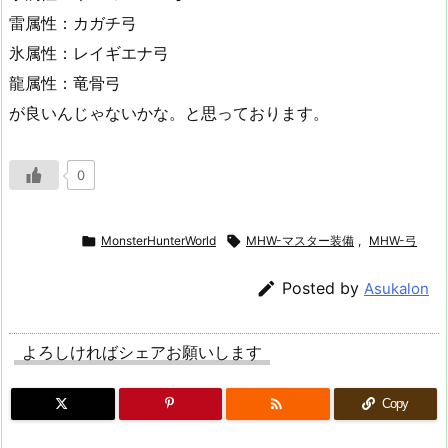
雷属性：カガチ弓
氷属性：レイギエナ弓
龍属性：竜骨弓
が良いんじゃないかな。と思っております。
0

MonsterHunterWorld

MHW-マスター装備
,
MHW-弓

Posted by
Asukalon
よろしければシェアお願いします

Copy