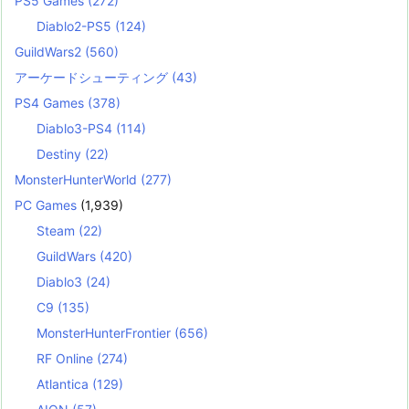
PS5 Games
(272)
Diablo2-PS5
(124)
GuildWars2
(560)
アーケードシューティング
(43)
PS4 Games
(378)
Diablo3-PS4
(114)
Destiny
(22)
MonsterHunterWorld
(277)
PC Games
(1,939)
Steam
(22)
GuildWars
(420)
Diablo3
(24)
C9
(135)
MonsterHunterFrontier
(656)
RF Online
(274)
Atlantica
(129)