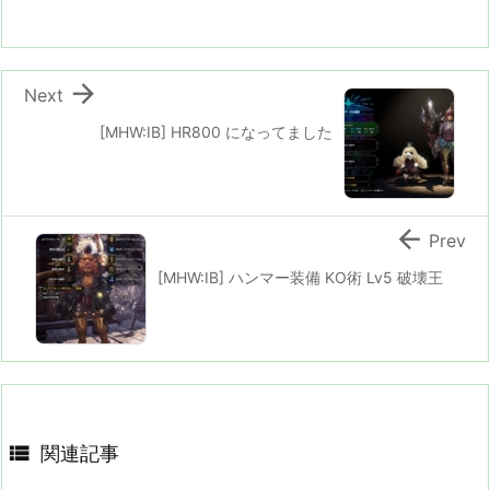

Next
[MHW:IB] HR800 になってました

Prev
[MHW:IB] ハンマー装備 KO術 Lv5 破壊王

関連記事