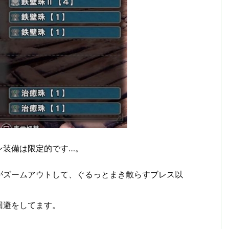
ン装備は限定的です…。
がズームアウトして、ぐるっとまき散らすブレス以
回避をしてます。