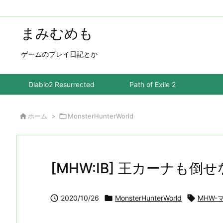
まみむめも
ゲームのプレイ日記とか
Diablo2 Resurrected
Path of Exile 2

ホーム
>

MonsterHunterWorld
[MHW:IB] 王カーナも倒せ

2020/10/26

MonsterHunterWorld

MHW-