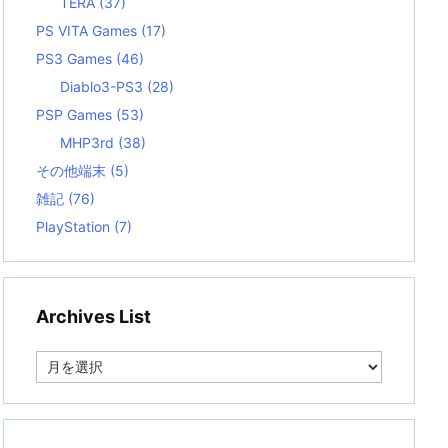
TERA
(37)
PS VITA Games
(17)
PS3 Games
(46)
Diablo3-PS3
(28)
PSP Games
(53)
MHP3rd
(38)
その他端末
(5)
雑記
(76)
PlayStation
(7)
Archives List
A
r
c
h
i
v