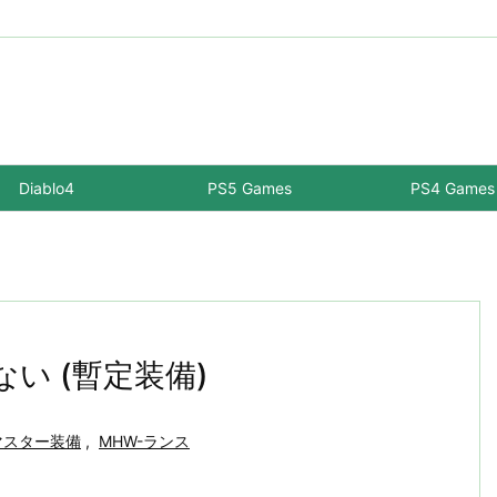
Diablo4
PS5 Games
PS4 Games
ない (暫定装備)
マスター装備
,
MHW-ランス