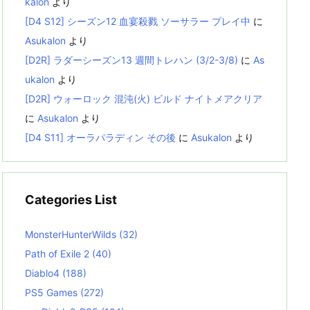
kalon
より
[D4 S12] シーズン12 血宴殺戮 ソーサラー プレイ中
に
Asukalon
より
[D2R] ラダーシーズン13 週間トレハン (3/2-3/8)
に
As
ukalon
より
[D2R] ウォーロック 混沌(火) ビルド ナイトメアクリア
に
Asukalon
より
[D4 S11] オーラパラディン その後
に
Asukalon
より
Categories List
MonsterHunterWilds
(32)
Path of Exile 2
(40)
Diablo4
(188)
PS5 Games
(272)