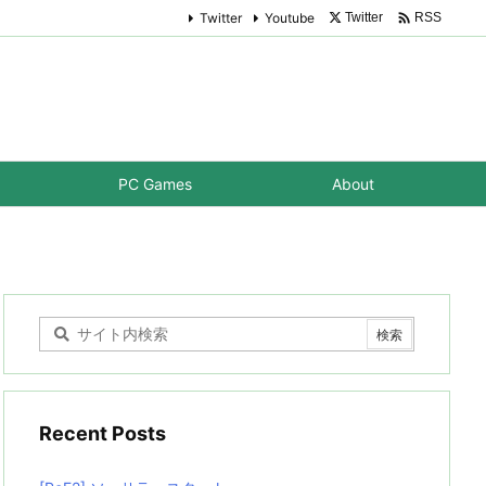

Twitter
Youtube
Twitter
RSS
PC Games
About
Recent Posts