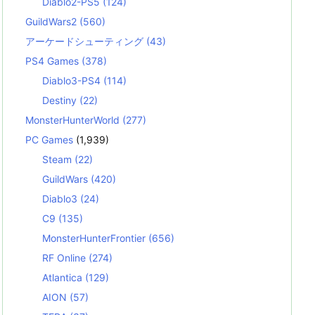
Diablo2-PS5
(124)
GuildWars2
(560)
アーケードシューティング
(43)
PS4 Games
(378)
Diablo3-PS4
(114)
Destiny
(22)
MonsterHunterWorld
(277)
PC Games
(1,939)
Steam
(22)
GuildWars
(420)
Diablo3
(24)
C9
(135)
MonsterHunterFrontier
(656)
RF Online
(274)
Atlantica
(129)
AION
(57)