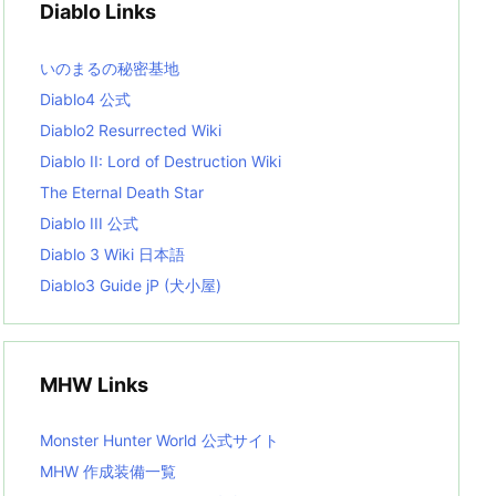
Diablo Links
e
s
L
いのまるの秘密基地
i
s
Diablo4 公式
t
Diablo2 Resurrected Wiki
Diablo II: Lord of Destruction Wiki
The Eternal Death Star
Diablo III 公式
Diablo 3 Wiki 日本語
Diablo3 Guide jP (犬小屋)
MHW Links
Monster Hunter World 公式サイト
MHW 作成装備一覧