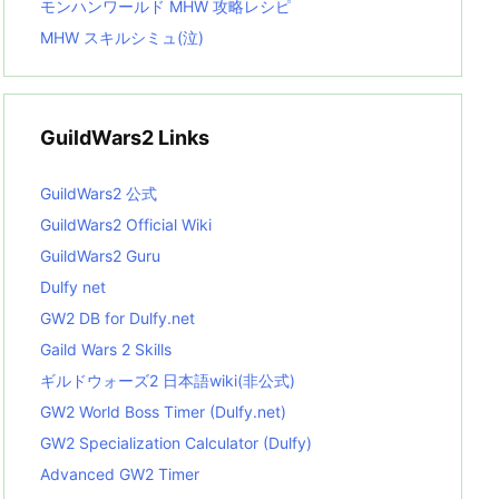
モンハンワールド MHW 攻略レシピ
MHW スキルシミュ(泣)
GuildWars2 Links
GuildWars2 公式
GuildWars2 Official Wiki
GuildWars2 Guru
Dulfy net
GW2 DB for Dulfy.net
Gaild Wars 2 Skills
ギルドウォーズ2 日本語wiki(非公式)
GW2 World Boss Timer (Dulfy.net)
GW2 Specialization Calculator (Dulfy)
Advanced GW2 Timer