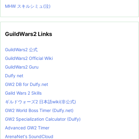
MHW スキルシミュ(泣)
GuildWars2 Links
GuildWars2 公式
GuildWars2 Official Wiki
GuildWars2 Guru
Dulfy net
GW2 DB for Dulfy.net
Gaild Wars 2 Skills
ギルドウォーズ2 日本語wiki(非公式)
GW2 World Boss Timer (Dulfy.net)
GW2 Specialization Calculator (Dulfy)
Advanced GW2 Timer
ArenaNet's SoundCloud