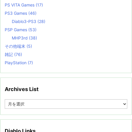
PS VITA Games
(17)
PS3 Games
(46)
Diablo3-PS3
(28)
PSP Games
(53)
MHP3rd
(38)
その他端末
(5)
雑記
(76)
PlayStation
(7)
Archives List
A
r
c
h
i
v
Diablo Links
e