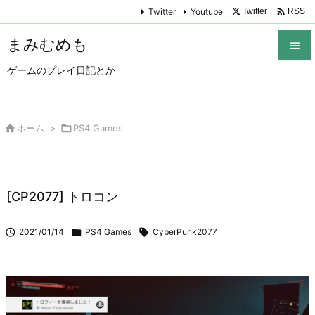

Twitter
Youtube
Twitter
RSS
まみむめも

ゲームのプレイ日記とか

メニュ

サイド

ホーム
>

PS4 Games

前へ

[CP2077] トロコン
次へ


2021/01/14

PS4 Games

CyberPunk2077
検索